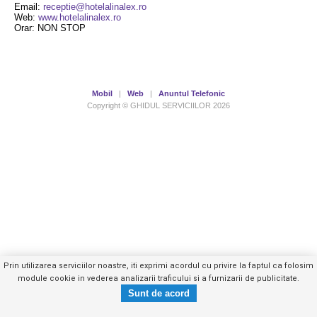
Email:
receptie@hotelalinalex.ro
Web:
www.hotelalinalex.ro
Orar: NON STOP
Mobil
|
Web
|
Anuntul Telefonic
Copyright © GHIDUL SERVICIILOR 2026
Prin utilizarea serviciilor noastre, iti exprimi acordul cu privire la faptul ca folosim
module cookie in vederea analizarii traficului si a furnizarii de publicitate.
Tel. 0268.440.XXX
Trimite mesaj privat
- vezi telefon -