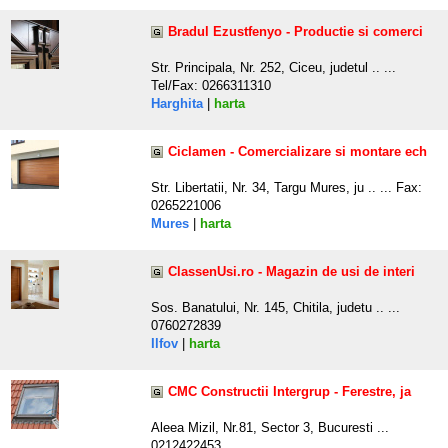
Bradul Ezustfenyo - Productie si comerci
Str. Principala, Nr. 252, Ciceu, judetul .. ...
Tel/Fax: 0266311310
Harghita
|
harta
Ciclamen - Comercializare si montare ech
Str. Libertatii, Nr. 34, Targu Mures, ju .. ... Fax:
0265221006
Mures
|
harta
ClassenUsi.ro - Magazin de usi de interi
Sos. Banatului, Nr. 145, Chitila, judetu .. ...
0760272839
Ilfov
|
harta
CMC Constructii Intergrup - Ferestre, ja
Aleea Mizil, Nr.81, Sector 3, Bucuresti ...
0212422453