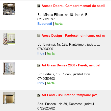
Arcade Doors - Compartimentari de spatii
Bd. Mircea Eliade, nr. 18, Intr. A, Et. .. ...
0212121397
Bucuresti
|
harta
Aress Design - Pardoseli din lemn, usi m
Bd. Biruintei, Nr. 125, Pantelimon, jude .. ...
0749040001
Ilfov
|
harta
Art Glass Denisa 2000 - Pereti, usi, bal
Str. Fortului, 15, Rudeni, judetul Ilfov ...
0740059503
Ilfov
|
harta
Art Land - Usi interior, tamplarie pvc,
Sos. Fundeni, Nr. 39, Dobroesti, judetul .. ...
0722620782