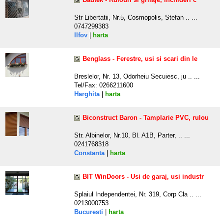
Str Libertatii, Nr.5, Cosmopolis, Stefan .. ...
0747299383
Ilfov
|
harta
Benglass - Ferestre, usi si scari din le
Breslelor, Nr. 13, Odorheiu Secuiesc, ju .. ...
Tel/Fax: 0266211600
Harghita
|
harta
Biconstruct Baron - Tamplarie PVC, rulou
Str. Albinelor, Nr.10, Bl. A1B, Parter, .. ...
0241768318
Constanta
|
harta
BIT WinDoors - Usi de garaj, usi industr
Splaiul Independentei, Nr. 319, Corp Cla .. ...
0213000753
Bucuresti
|
harta