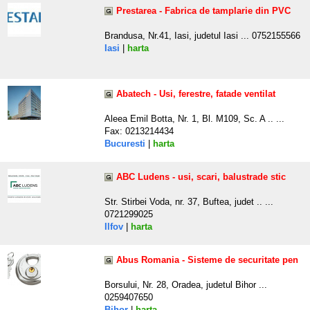
Prestarea - Fabrica de tamplarie din PVC
Brandusa, Nr.41, Iasi, judetul Iasi ... 0752155566
Iasi
|
harta
Abatech - Usi, ferestre, fatade ventilat
Aleea Emil Botta, Nr. 1, Bl. M109, Sc. A .. ...
Fax: 0213214434
Bucuresti
|
harta
ABC Ludens - usi, scari, balustrade stic
Str. Stirbei Voda, nr. 37, Buftea, judet .. ...
0721299025
Ilfov
|
harta
Abus Romania - Sisteme de securitate pen
Borsului, Nr. 28, Oradea, judetul Bihor ...
0259407650
Bihor
|
harta