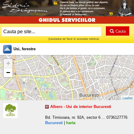
Cauta
(cautarea se face in aceasta rubrica)
Usi, ferestre
+
−
Leaflet
Albero - Usi de interior Bucuresti
Bd. Timisoara, nr. 92A, sector 6 ... 0736127776
Bucuresti
|
harta