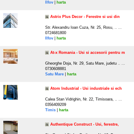
Ilfov
|
harta
Astrix Plus Decor - Ferestre si usi din
Str. Alexandru Ioan Cuza, Nr. 25, Rosu, .. ...
0724681800
Ilfov
|
harta
At-x Romania - Usi si accesorii pentru m
Gheorghe Doja, Nr. 29, Satu Mare, judetu .. ...
0730608881
Satu Mare
|
harta
Atom Industrial - Usi industriale si ech
Calea Stan Vidrighin, Nr. 22, Timisoara, .. ...
0356409209
Timis
|
harta
Authentique Construct - Usi, ferestre,