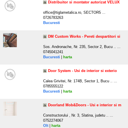
Distribuitor si montator autorizat VELUX
office@tiglametalica.ro, SECTOR5 ...
0726783263
Bucuresti
DM Custom Works - Pereti despartitori si
Sos. Andronache, Nr. 235, Sector 2, Bucu .. ...
0745041241
Bucuresti
|
harta
Door System - Usi de interior si exterio
Calea Grivitei, Nr. 174B, Sector 1, Bucu .. ...
0785555122
Bucuresti
|
harta
Doorland Mob&Doors - Usi e interior si m
Constructorului , Nr. 3, Slatina, judetu .. ...
0752274067
Olt
|
harta