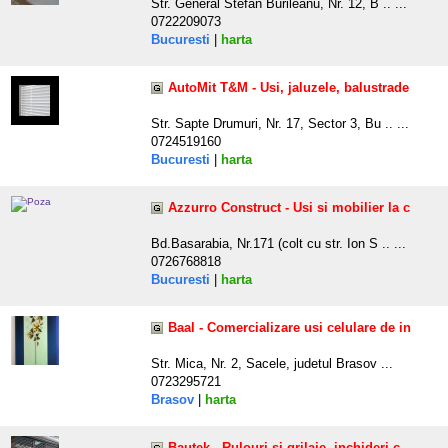
Str. General Stefan Burileanu, Nr. 12, B .. ...
0722209073
Bucuresti
|
harta
AutoMit T&M - Usi, jaluzele, balustrade
Str. Sapte Drumuri, Nr. 17, Sector 3, Bu .. ...
0724519160
Bucuresti
|
harta
Azzurro Construct - Usi si mobilier la c
Bd.Basarabia, Nr.171 (colt cu str. Ion S .. ...
0726768818
Bucuresti
|
harta
Baal - Comercializare usi celulare de in
Str. Mica, Nr. 2, Sacele, judetul Brasov ...
0723295721
Brasov
|
harta
Bautek - Rulouri si grilaje, inchideri c