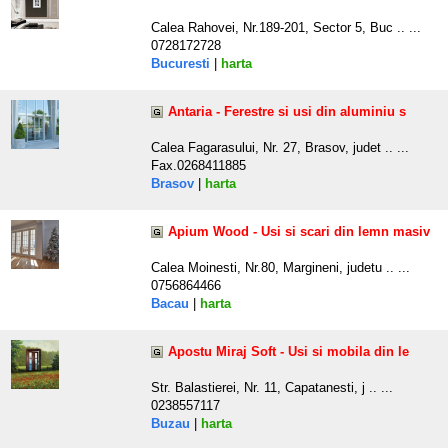
Calea Rahovei, Nr.189-201, Sector 5, Buc .. ...
0728172728
Bucuresti
|
harta
Antaria - Ferestre si usi din aluminiu s
Calea Fagarasului, Nr. 27, Brasov, judet .. ...
Fax.0268411885
Brasov
|
harta
Apium Wood - Usi si scari din lemn masiv
Calea Moinesti, Nr.80, Margineni, judetu .. ...
0756864466
Bacau
|
harta
Apostu Miraj Soft - Usi si mobila din le
Str. Balastierei, Nr. 11, Capatanesti, j .. ...
0238557117
Buzau
|
harta