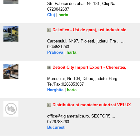
Str. Fabricii de zahar, Nr. 131, Cluj Na .. ...
0720042687
Cluj
|
harta
Dekoflex - Usi de garaj, usi industriale
Carpenului, Nr.97, Ploiesti, judetul Pra .. ...
0244531243
Prahova
|
harta
Detroit City Import Export - Cherestea,
Muresului, Nr. 104, Ditrau, judetul Harg .. ...
Tel/Fax;0266353037
Harghita
|
harta
Distribuitor si montator autorizat VELUX
office@tiglametalica.ro, SECTOR5 ...
0726783263
Bucuresti