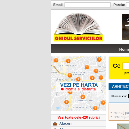
Email:
Parola:
Ce
pro
ARHITEC
Numai cu:
•
montaj pa
•
amenajari
Vezi toate cele 420 rubrici
Afaceri