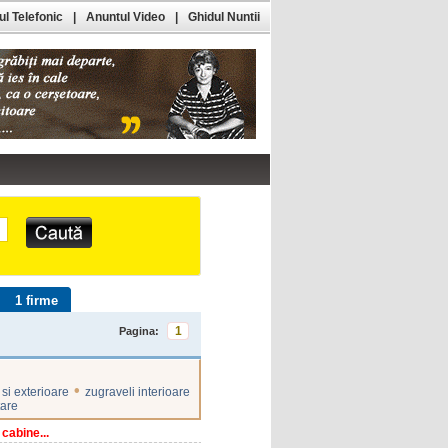
l Telefonic
|
Anuntul Video
|
Ghidul Nuntii
1 firme
1
Pagina:
•
 si exterioare
zugraveli interioare
tare
 cabine...