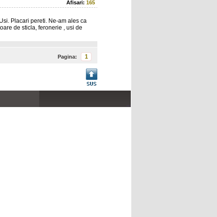
Afisari:
165
 Usi. Placari pereti. Ne-am ales ca
re de sticla, feronerie , usi de
1
Pagina:
...