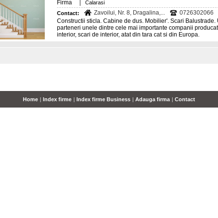
|
Firma
Calarasi
Zavoilui, Nr. 8, Dragalina,...
0726302066
Contact:
Constructii sticla. Cabine de dus. Mobilier'. Scari Balustrade.
parteneri unele dintre cele mai importante companii producatoa
interior, scari de interior, atat din tara cat si din Europa.
Home
|
Index firme
|
Index firme Business
|
Adauga firma
|
Contact