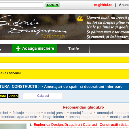
m.ghidul.ro
|
Anuntu
Tarife
dus / serviciu
TURA, CONSTRUCTII
>> Amenajari de spatii si decoratiuni interioare
Calarasi
foto
video
Recomandari ghidul.ro
•
•
•
•
rchet
finisaje interioare
montaj gresie
montaj faianta
amenajari interioare
•
•
•
 interioare apartamente
design interior
amenajari apartamente
montaj sani
Euphorica Design, Dragalina / Calarasi - Constructii sticla:
1.