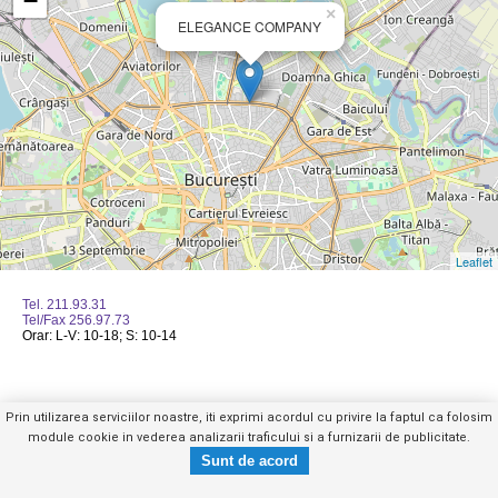
−
×
ELEGANCE COMPANY
Leaflet
Tel. 211.93.31
Tel/Fax 256.97.73
Orar: L-V: 10-18; S: 10-14
Prin utilizarea serviciilor noastre, iti exprimi acordul cu privire la faptul ca folosim
Mobil
|
Web
|
Anuntul Telefonic
module cookie in vederea analizarii traficului si a furnizarii de publicitate.
Tel. 211.93.31
Trimite mesaj privat
Copyright © GHIDUL SERVICIILOR 2026
- vezi telefon -