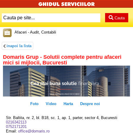
Cauta
Afaceri - Audit, Contabili
inapoi la lista
Domaris Grup - Solutii complete pentru afaceri
mici si mijlocii, Bucuresti
Foto
Video
Harta
Despre noi
Str. Baltita, nr. 2, bl. B18, sc. 1, ap. 1, parter, sector 4, Bucuresti
0216342113
0752171201
Email:
office@domaris.ro