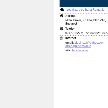
Localizare pe harta Romaniei
Adresa
Mihai Bravu, Nr. 434, Bloc V16, S
Bucuresti
Telefon
0742786277; 0723845825; 072
Internet
email:
blocinstal@yahoo.com;
office@blocinstal.ro
site:
blocinstal.ro