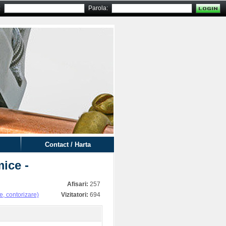
:
Parola:
Contact / Harta
mice -
Afisari:
257
re, contorizare)
Vizitatori:
694