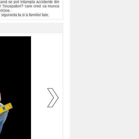
icand se pot intampla accidente din
r ?incepatori? care cred ca munca
ricine.
iguranta ta si a familiei tale.