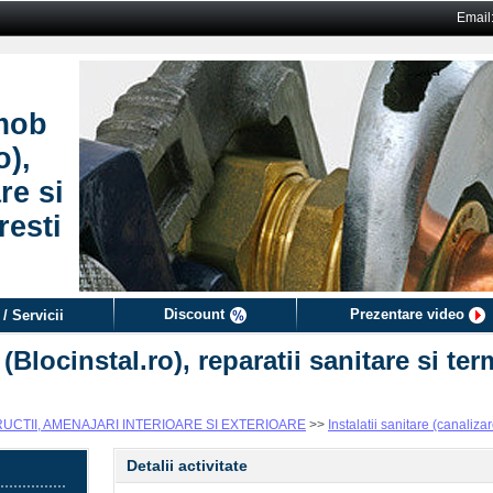
Email
mob
o),
re si
resti
Discount
Prezentare video
/ Servicii
locinstal.ro), reparatii sanitare si ter
CTII, AMENAJARI INTERIOARE SI EXTERIOARE
>>
Instalatii sanitare (canaliza
Detalii activitate