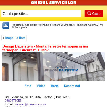
Cauta
Arhitectura, Constructii, Amenajari Interioare Si Exterioare - Tamplarie Aluminiu, Pvc
Si Termopane
inapoi la lista
Design Bausistem - Montaj ferestre termopan si usi
termopan, Bucuresti si ilfov
Foto
Video
Harta
Despre noi
Bd. Ghencea, Nr. 121-134, Sector 5, Bucuresti
0800473053
Email:
vanzari@bausistem.ro