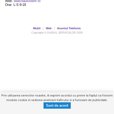
Web:
www.bausistem.ro
Orar: L-S:9-18
Mobil
|
Web
|
Anuntul Telefonic
Copyright © GHIDUL SERVICIILOR 2026
Prin utilizarea serviciilor noastre, iti exprimi acordul cu privire la faptul ca folosim
module cookie in vederea analizarii traficului si a furnizarii de publicitate.
0800473XXX
Trimite mesaj privat
- vezi telefon -