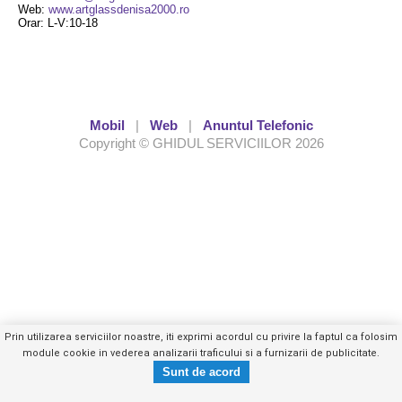
Web:
www.artglassdenisa2000.ro
Orar: L-V:10-18
Mobil
|
Web
|
Anuntul Telefonic
Copyright © GHIDUL SERVICIILOR 2026
Prin utilizarea serviciilor noastre, iti exprimi acordul cu privire la faptul ca folosim
module cookie in vederea analizarii traficului si a furnizarii de publicitate.
0740059XXX
Trimite mesaj privat
- vezi telefon -