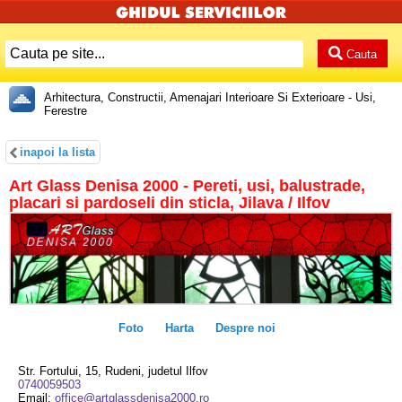
Cauta
Arhitectura, Constructii, Amenajari Interioare Si Exterioare - Usi,
Ferestre
inapoi la lista
Art Glass Denisa 2000 - Pereti, usi, balustrade,
placari si pardoseli din sticla, Jilava / Ilfov
Foto
Harta
Despre noi
Str. Fortului, 15, Rudeni, judetul Ilfov
0740059503
Email:
office@artglassdenisa2000.ro