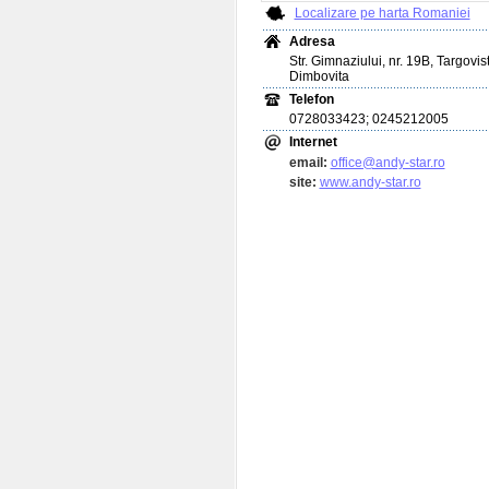
Localizare pe harta Romaniei
Adresa
Str. Gimnaziului, nr. 19B, Targovist
Dimbovita
Telefon
0728033423; 0245212005
Internet
email:
office@andy-star.ro
site:
www.andy-star.ro