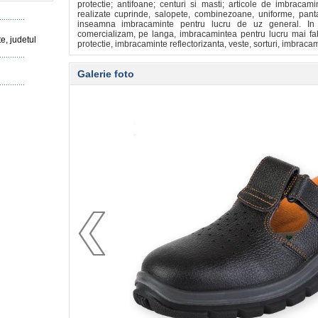
protectie; antifoane; centuri si masti; articole de imbracam
realizate cuprinde, salopete, combinezoane, uniforme, panta
inseamna imbracaminte pentru lucru de uz general. In 
comercializam, pe langa, imbracamintea pentru lucru mai fa
e, judetul
protectie, imbracaminte reflectorizanta, veste, sorturi, imbracam
Galerie foto