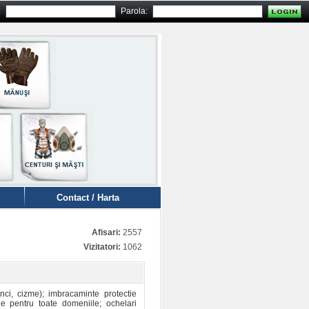
:
Parola:
Contact / Harta
Afisari:
2557
Vizitatori:
1062
nci, cizme); imbracaminte protectie
tie pentru toate domeniile; ochelari