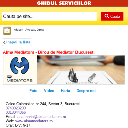
Cauta
Afaceri - Avocati, Juristi
inapoi la lista
Alma Mediators - Birou de Mediator Bucuresti
Foto
Video
Harta
Despre noi
Calea Calarasilor, nr 244, Sector 3, Bucuresti
0740023200
0318044066
Email:
ana-maria@almamediators.ro
Web:
www.almamediators.ro
Orar: L-V: 9-17