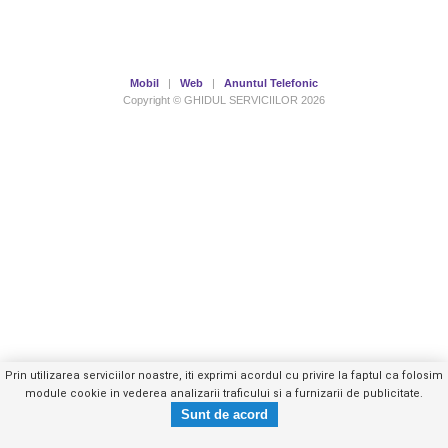
Mobil
|
Web
|
Anuntul Telefonic
Copyright © GHIDUL SERVICIILOR 2026
Prin utilizarea serviciilor noastre, iti exprimi acordul cu privire la faptul ca folosim
module cookie in vederea analizarii traficului si a furnizarii de publicitate.
0740023XXX
Trimite mesaj privat
- vezi telefon -