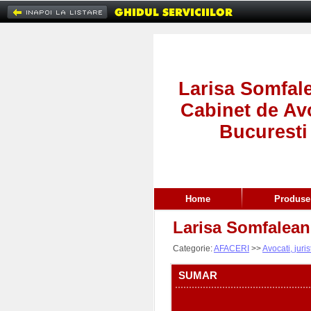
Larisa Somfale
Cabinet de Av
Bucuresti
Home
Produse 
Larisa Somfalean
Categorie:
AFACERI
>>
Avocati, juris
SUMAR