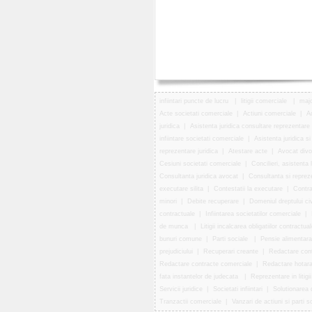
infiintari puncte de lucru
|
litigii comerciale
|
majo
Acte societati comerciale
|
Actiuni comerciale
|
Ac
juridica
|
Asistenta juridica consultare reprezentare
infiintare societati comerciale
|
Asistenta juridica s
reprezentare juridica
|
Atestare acte
|
Avocat divo
Cesiuni societati comerciale
|
Concilieri, asistenta
Consultanta juridica avocat
|
Consultanta si repreze
executare silita
|
Contestatii la executare
|
Contr
minori
|
Debite recuperare
|
Domeniul dreptului civ
contractuale
|
Infiintarea societatilor comerciale
|
de munca
|
Litigii incalcarea obligatiilor contractua
bunuri comune
|
Parti sociale
|
Pensie alimentara
prejudiciului
|
Recuperari creante
|
Redactare con
Redactare contracte comerciale
|
Redactare hotar
fata instantelor de judecata
|
Reprezentare in litigi
Servicii juridice
|
Societati infiintari
|
Solutionarea de
Tranzactii comerciale
|
Vanzari de actiuni si parti s