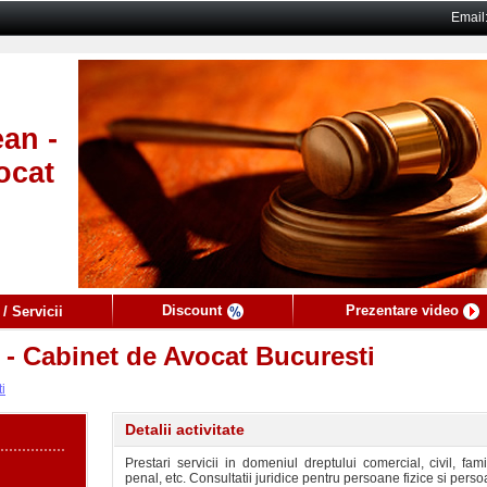
Email
an -
ocat
Discount
Prezentare video
/ Servicii
 - Cabinet de Avocat Bucuresti
ti
Detalii activitate
Prestari servicii in domeniul dreptului comercial, civil, famil
penal, etc. Consultatii juridice pentru persoane fizice si perso