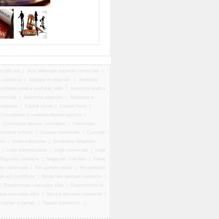
modificare
|
Acte aditionale societati comerciale
|
j comercial
|
Asistare in negocieri
|
Asistenta
sistenta juridica executari silite
|
Asistenta juridica
omerciale
|
Asistenta negocieri
|
Asistenta si
ntabulare
|
Capital social
|
Cesiuni firme
|
Consultanta in vederea obtinerii avizelor
|
|
Contestatie decizie concediere
|
Contestatii
ontracte schimb
|
Creante comerciale
|
Custodie
une
|
Iesire indiviziune
|
Incalcarea obligatiilor
|
Litigii administrative
|
Litigii comerciale
|
Litigii
Negocieri contracte
|
Negocieri, concilieri
|
Partaj
te comerciale
|
Recuperare debite
|
Recuperarea
e act constitutiv
|
Redactare atestare contracte
|
|
Reprezentare executare silita
|
Reprezentare in
ra executare silita
|
Servicii domeniul comercial
|
cesiuni si partaje
|
Tagada paternitate
|