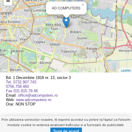
−
×
AD COMPUTERS
Leaflet
Bd. 1 Decembrie 1918 nr. 13, sector 3
Tel. 0732.907.743
0756.758.460
Fax 031.815.79.48
Email:
office@adcomputers.ro
Web:
www.adcomputers.ro
Orar: NON STOP
Prin utilizarea serviciilor noastre, iti exprimi acordul cu privire la faptul ca folosim
module cookie in vederea analizarii traficului si a furnizarii de publicitate.
Tel. 0732.907.XXX
Trimite mesaj privat
Mobil
|
Web
|
Anuntul Telefonic