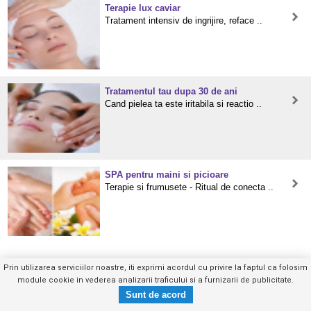
Terapie lux caviar
Tratament intensiv de ingrijire, reface ..
Tratamentul tau dupa 30 de ani
Cand pielea ta este iritabila si reactio ..
SPA pentru maini si picioare
Terapie si frumusete - Ritual de conecta ..
Prin utilizarea serviciilor noastre, iti exprimi acordul cu privire la faptul ca folosim
module cookie in vederea analizarii traficului si a furnizarii de publicitate.
031.426.80.28
Trimite mesaj privat
Mobil
|
Web
|
Anuntul Telefonic
- vezi telefon -
Copyright © GHIDUL SERVICIILOR 2026