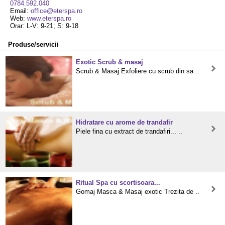
0784.592.040
Email:
office@eterspa.ro
Web:
www.eterspa.ro
Orar: L-V: 9-21; S: 9-18
Produse/servicii
Exotic Scrub & masaj
Scrub & Masaj Exfoliere cu scrub din sa ..
Hidratare cu arome de trandafir
Piele fina cu extract de trandafiri... ..
Ritual Spa cu scortisoara...
Gomaj Masca & Masaj exotic Trezita de ..