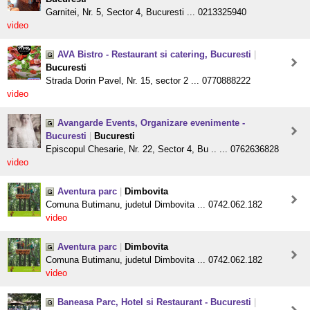
Garnitei, Nr. 5, Sector 4, Bucuresti ... 0213325940
video
AVA Bistro - Restaurant si catering, Bucuresti
|
Bucuresti
Strada Dorin Pavel, Nr. 15, sector 2 ... 0770888222
video
Avangarde Events, Organizare evenimente -
Bucuresti
|
Bucuresti
Episcopul Chesarie, Nr. 22, Sector 4, Bu .. ... 0762636828
video
Aventura parc
|
Dimbovita
Comuna Butimanu, judetul Dimbovita ... 0742.062.182
video
Aventura parc
|
Dimbovita
Comuna Butimanu, judetul Dimbovita ... 0742.062.182
video
Baneasa Parc, Hotel si Restaurant - Bucuresti
|