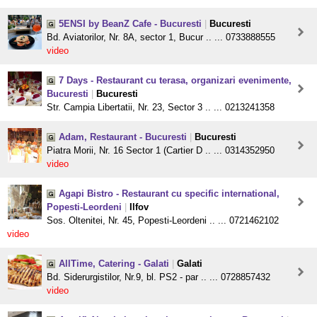
5ENSI by BeanZ Cafe - Bucuresti
|
Bucuresti
Bd. Aviatorilor, Nr. 8A, sector 1, Bucur .. ... 0733888555
video
7 Days - Restaurant cu terasa, organizari evenimente,
Bucuresti
|
Bucuresti
Str. Campia Libertatii, Nr. 23, Sector 3 .. ... 0213241358
Adam, Restaurant - Bucuresti
|
Bucuresti
Piatra Morii, Nr. 16 Sector 1 (Cartier D .. ... 0314352950
video
Agapi Bistro - Restaurant cu specific international,
Popesti-Leordeni
|
Ilfov
Sos. Oltenitei, Nr. 45, Popesti-Leordeni .. ... 0721462102
video
AllTime, Catering - Galati
|
Galati
Bd. Siderurgistilor, Nr.9, bl. PS2 - par .. ... 0728857432
video