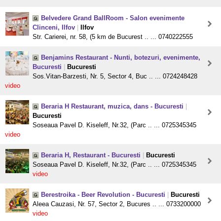
Belvedere Grand BallRoom - Salon evenimente
Clinceni, Ilfov
|
Ilfov
Str. Carierei, nr. 58, (5 km de Bucurest .. ... 0740222555
Benjamins Restaurant - Nunti, botezuri, evenimente,
Bucuresti
|
Bucuresti
Sos.Vitan-Barzesti, Nr. 5, Sector 4, Buc .. ... 0724248428
video
Beraria H Restaurant, muzica, dans - Bucuresti
|
Bucuresti
Soseaua Pavel D. Kiseleff, Nr.32, (Parc .. ... 0725345345
video
Beraria H, Restaurant - Bucuresti
|
Bucuresti
Soseaua Pavel D. Kiseleff, Nr.32, (Parc .. ... 0725345345
video
Berestroika - Beer Revolution - Bucuresti
|
Bucuresti
Aleea Cauzasi, Nr. 57, Sector 2, Bucures .. ... 0733200000
video