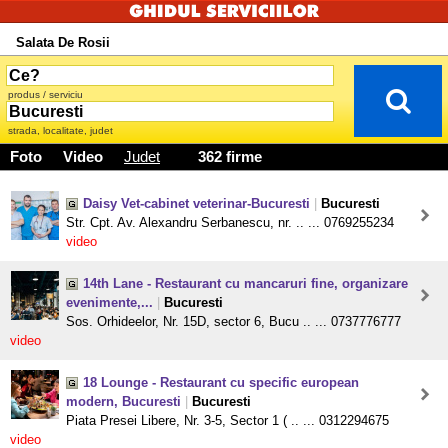
Salata De Rosii
produs / serviciu
strada, localitate, judet
Foto
Video
Judet
362 firme
Daisy Vet-cabinet veterinar-Bucuresti
|
Bucuresti
Str. Cpt. Av. Alexandru Serbanescu, nr. .. ... 0769255234
video
14th Lane - Restaurant cu mancaruri fine, organizare
evenimente,...
|
Bucuresti
Sos. Orhideelor, Nr. 15D, sector 6, Bucu .. ... 0737776777
video
18 Lounge - Restaurant cu specific european
modern, Bucuresti
|
Bucuresti
Piata Presei Libere, Nr. 3-5, Sector 1 ( .. ... 0312294675
video