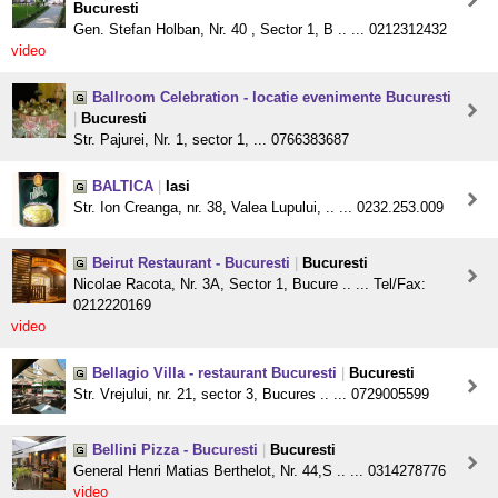
Bucuresti
Gen. Stefan Holban, Nr. 40 , Sector 1, B .. ... 0212312432
video
Ballroom Celebration - locatie evenimente Bucuresti
|
Bucuresti
Str. Pajurei, Nr. 1, sector 1, ... 0766383687
BALTICA
|
Iasi
Str. Ion Creanga, nr. 38, Valea Lupului, .. ... 0232.253.009
Beirut Restaurant - Bucuresti
|
Bucuresti
Nicolae Racota, Nr. 3A, Sector 1, Bucure .. ... Tel/Fax:
0212220169
video
Bellagio Villa - restaurant Bucuresti
|
Bucuresti
Str. Vrejului, nr. 21, sector 3, Bucures .. ... 0729005599
Bellini Pizza - Bucuresti
|
Bucuresti
General Henri Matias Berthelot, Nr. 44,S .. ... 0314278776
video