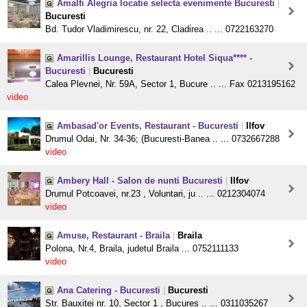
Amalfi Alegria locatie selecta evenimente Bucuresti
|
Bucuresti
Bd. Tudor Vladimirescu, nr. 22, Cladirea .. ... 0722163270
Amarillis Lounge, Restaurant Hotel Siqua**** -
Bucuresti
|
Bucuresti
Calea Plevnei, Nr. 59A, Sector 1, Bucure .. ... Fax 0213195162
video
Ambasad'or Events, Restaurant - Bucuresti
|
Ilfov
Drumul Odai, Nr. 34-36; (Bucuresti-Banea .. ... 0732667288
video
Ambery Hall - Salon de nunti Bucuresti
|
Ilfov
Drumul Potcoavei, nr.23 , Voluntari, ju .. ... 0212304074
video
Amuse, Restaurant - Braila
|
Braila
Polona, Nr.4, Braila, judetul Braila ... 0752111133
video
Ana Catering - Bucuresti
|
Bucuresti
Str. Bauxitei nr. 10, Sector 1 , Bucures .. ... 0311035267