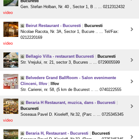
Bucuresti
Gen. Stefan Holban, Nr. 40 , Sector 1, B .. ... 0212312432
video
Beirut Restaurant - Bucuresti
|
Bucuresti
Nicolae Racota, Nr. 3A, Sector 1, Bucure .. ... Tel/Fax:
0212220169
video
Bellagio Villa - restaurant Bucuresti
|
Bucuresti
Str. Vrejului, nr. 21, sector 3, Bucures .. ... 0729005599
Belvedere Grand BallRoom - Salon evenimente
Clinceni, Ilfov
|
Ilfov
Str. Carierei, nr. 58, (5 km de Bucurest .. ... 0740222555
Beraria H Restaurant, muzica, dans - Bucuresti
|
Bucuresti
Soseaua Pavel D. Kiseleff, Nr.32, (Parc .. ... 0725345345
video
Beraria H, Restaurant - Bucuresti
|
Bucuresti