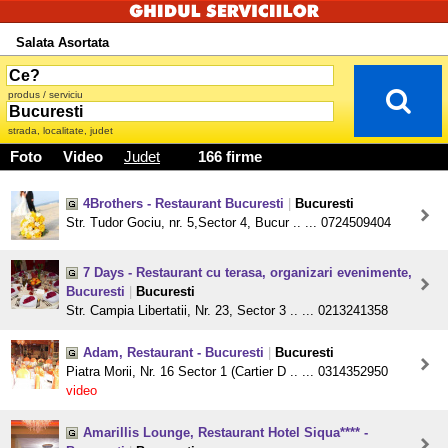
Salata Asortata
produs / serviciu
strada, localitate, judet
Foto
Video
Judet
166 firme
4Brothers - Restaurant Bucuresti
|
Bucuresti
Str. Tudor Gociu, nr. 5,Sector 4, Bucur .. ... 0724509404
7 Days - Restaurant cu terasa, organizari evenimente,
Bucuresti
|
Bucuresti
Str. Campia Libertatii, Nr. 23, Sector 3 .. ... 0213241358
Adam, Restaurant - Bucuresti
|
Bucuresti
Piatra Morii, Nr. 16 Sector 1 (Cartier D .. ... 0314352950
video
Amarillis Lounge, Restaurant Hotel Siqua**** -