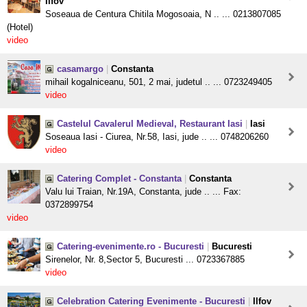
Ilfov
Soseaua de Centura Chitila Mogosoaia, N .. ... 0213807085
(Hotel)
video
casamargo
|
Constanta
mihail kogalniceanu, 501, 2 mai, judetul .. ... 0723249405
video
Castelul Cavalerul Medieval, Restaurant Iasi
|
Iasi
Soseaua Iasi - Ciurea, Nr.58, Iasi, jude .. ... 0748206260
video
Catering Complet - Constanta
|
Constanta
Valu lui Traian, Nr.19A, Constanta, jude .. ... Fax:
0372899754
video
Catering-evenimente.ro - Bucuresti
|
Bucuresti
Sirenelor, Nr. 8,Sector 5, Bucuresti ... 0723367885
video
Celebration Catering Evenimente - Bucuresti
|
Ilfov