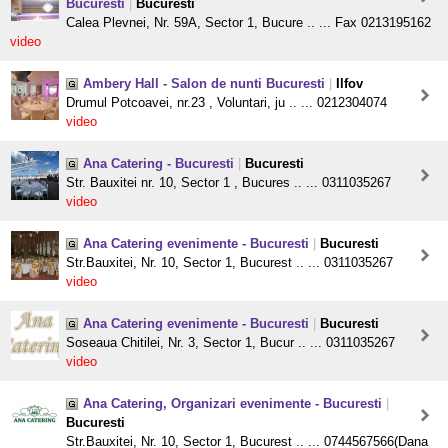
Bucuresti
|
Bucuresti
Calea Plevnei, Nr. 59A, Sector 1, Bucure .. ... Fax 0213195162
video
Ambery Hall - Salon de nunti Bucuresti
|
Ilfov
Drumul Potcoavei, nr.23 , Voluntari, ju .. ... 0212304074
video
Ana Catering - Bucuresti
|
Bucuresti
Str. Bauxitei nr. 10, Sector 1 , Bucures .. ... 0311035267
video
Ana Catering evenimente - Bucuresti
|
Bucuresti
Str.Bauxitei, Nr. 10, Sector 1, Bucurest .. ... 0311035267
video
Ana Catering evenimente - Bucuresti
|
Bucuresti
Soseaua Chitilei, Nr. 3, Sector 1, Bucur .. ... 0311035267
video
Ana Catering, Organizari evenimente - Bucuresti
|
Bucuresti
Str.Bauxitei, Nr. 10, Sector 1, Bucurest .. ... 0744567566(Dana