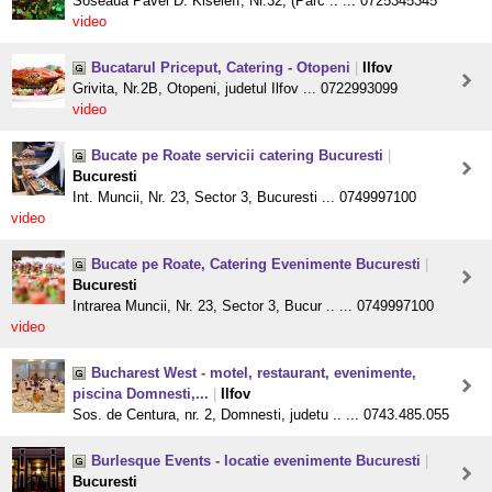
Soseaua Pavel D. Kiseleff, Nr.32, (Parc .. ... 0725345345
video
Bucatarul Priceput, Catering - Otopeni
|
Ilfov
Grivita, Nr.2B, Otopeni, judetul Ilfov ... 0722993099
video
Bucate pe Roate servicii catering Bucuresti
|
Bucuresti
Int. Muncii, Nr. 23, Sector 3, Bucuresti ... 0749997100
video
Bucate pe Roate, Catering Evenimente Bucuresti
|
Bucuresti
Intrarea Muncii, Nr. 23, Sector 3, Bucur .. ... 0749997100
video
Bucharest West - motel, restaurant, evenimente,
piscina Domnesti,...
|
Ilfov
Sos. de Centura, nr. 2, Domnesti, judetu .. ... 0743.485.055
Burlesque Events - locatie evenimente Bucuresti
|
Bucuresti