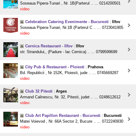
Soseaua Pipera-Tunari , Nr. 1B(Parterul .. ... 0214200501
video
Celebration Catering Evenimente - Bucuresti
|
Ilfov
Soseaua Pipera-Tunari, Nr.1B (Parterul C .. ... 0723041905
video
Cernica Restaurant - Ilfov
|
Ilfov
str. Strandului,, (Padure - lac Cernica) .. ... 0799599699
City Pub & Restaurant - Ploiesti
|
Prahova
Bd. Republicii , Nr 152K, Ploiesti, jude .. ... 0745669287
video
Club 32 Pitesti
|
Arges
Armand Calinescu, Nr. 32, Pitesti, judet .. ... 0248612612
video
Club Art Papillon Restaurant - Bucuresti
|
Bucuresti
Matei Voievod , Nr. 66A Sector 2, Bucure .. ... 0722240930
video