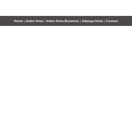
Home
|
Index firme
|
Index firme Business
|
Adauga firma
|
Contact