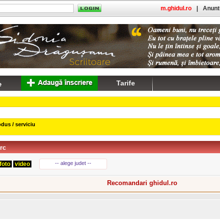
m.ghidul.ro
|
Anuntu
Tarife
dus / serviciu
rc
-- alege judet --
foto
video
Recomandari ghidul.ro