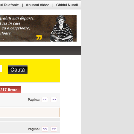
l Telefonic
|
Anuntul Video
|
Ghidul Nuntii
217 firme
<<
>>
Pagina:
<<
>>
Pagina: