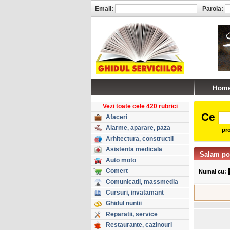
Email:
Parola:
Vezi toate cele 420 rubrici
Ce
Afaceri
Alarme, aparare, paza
pro
Arhitectura, constructii
Asistenta medicala
Salam po
Auto moto
Comert
Numai cu:
Comunicatii, massmedia
Cursuri, invatamant
Ghidul nuntii
Reparatii, service
Restaurante, cazinouri