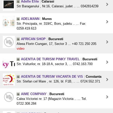
Adelle Elite
|
Calarasi
Str Baraganului , Nr.16, Calarasi, judet .. ... 0342814239
ADELMANN
|
Mures
Str. Principala, nr. 319/C, Bors, judetu .. ... Fax
0259.419.613
AFRICAN SHOP
|
Bucuresti
Aleea Florin Ciungan, 17, Sector 3 ... +40 721 250 205
video
AGENTIA DE TURISM PINKY TRAVEL
|
Bucuresti
Str. Vulturilor, nr. 18-18 A, sector 3, ... 0742.163.700
AGENTIA DE TURISM VACANTA DE VIS
|
Constanta
Str. Stefan cel Mare , nr. 126, bl. F1B, .. ... 0724.552.371
AIME COMPANY
|
Bucuresti
Calea Victoriei nr. 17 (Magazin Victoria .. ... Tel.
0722.308.284