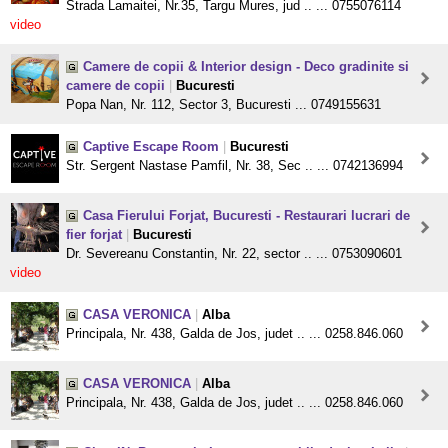
Strada Lamaitei, Nr.35, Targu Mures, jud .. ... 0755076114
video
Camere de copii & Interior design - Deco gradinite si
camere de copii
|
Bucuresti
Popa Nan, Nr. 112, Sector 3, Bucuresti ... 0749155631
Captive Escape Room
|
Bucuresti
Str. Sergent Nastase Pamfil, Nr. 38, Sec .. ... 0742136994
Casa Fierului Forjat, Bucuresti - Restaurari lucrari de
fier forjat
|
Bucuresti
Dr. Severeanu Constantin, Nr. 22, sector .. ... 0753090601
video
CASA VERONICA
|
Alba
Principala, Nr. 438, Galda de Jos, judet .. ... 0258.846.060
CASA VERONICA
|
Alba
Principala, Nr. 438, Galda de Jos, judet .. ... 0258.846.060