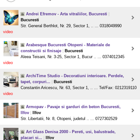
Andrei Efremov - Arta vitraliilor, Bucuresti
|
Bucuresti
Str. General Berthlot, Nr. 29, Sector 1, .. ... 0318049990
video
Arabesque Bucuresti Otopeni - Materiale de
constructii si finisaje
|
Bucuresti
Aleea Teisani, Nr. 3-25, Sector 1, Bucur .. ... 0374012345
video
ArchiTime Studio - Decoratiuni interioare. Perdele,
tapet, corpuri...
|
Bucuresti
Constantin Aricescu, Nr. 63, Sector 1, .. ... Tel/Fax: 0212319110
video
Armopav - Pavaje si garduri din beton Bucuresti,
Ilfov
|
Ilfov
Str. Libertatii, Nr. 8, Otopeni, judetul .. ... 0727302529
Art Glass Denisa 2000 - Pereti, usi, balustrade,
placari si...
|
Ilfov