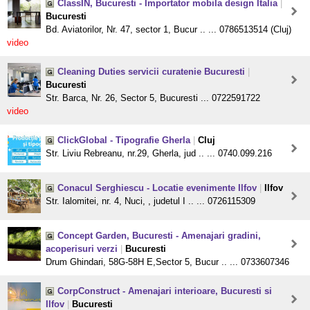
ClassIN, Bucuresti - Importator mobila design Italia
|
Bucuresti
Bd. Aviatorilor, Nr. 47, sector 1, Bucur .. ... 0786513514 (Cluj)
video
Cleaning Duties servicii curatenie Bucuresti
|
Bucuresti
Str. Barca, Nr. 26, Sector 5, Bucuresti ... 0722591722
video
ClickGlobal - Tipografie Gherla
|
Cluj
Str. Liviu Rebreanu, nr.29, Gherla, jud .. ... 0740.099.216
Conacul Serghiescu - Locatie evenimente Ilfov
|
Ilfov
Str. Ialomitei, nr. 4, Nuci, , judetul I .. ... 0726115309
Concept Garden, Bucuresti - Amenajari gradini,
acoperisuri verzi
|
Bucuresti
Drum Ghindari, 58G-58H E,Sector 5, Bucur .. ... 0733607346
CorpConstruct - Amenajari interioare, Bucuresti si
Ilfov
|
Bucuresti