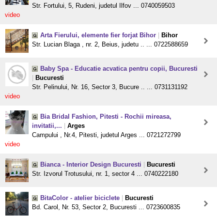
Str. Fortului, 5, Rudeni, judetul Ilfov ... 0740059503
video
Arta Fierului, elemente fier forjat Bihor
|
Bihor
Str. Lucian Blaga , nr. 2, Beius, judetu .. ... 0722588659
Baby Spa - Educatie acvatica pentru copii, Bucuresti
|
Bucuresti
Str. Pelinului, Nr. 16, Sector 3, Bucure .. ... 0731131192
video
Bia Bridal Fashion, Pitesti - Rochii mireasa,
invitatii,...
|
Arges
Campului , Nr.4, Pitesti, judetul Arges ... 0721272799
video
Bianca - Interior Design Bucuresti
|
Bucuresti
Str. Izvorul Trotusului, nr. 1, sector 4 ... 0740222180
BitaColor - atelier biciclete
|
Bucuresti
Bd. Carol, Nr. 53, Sector 2, Bucuresti ... 0723600835