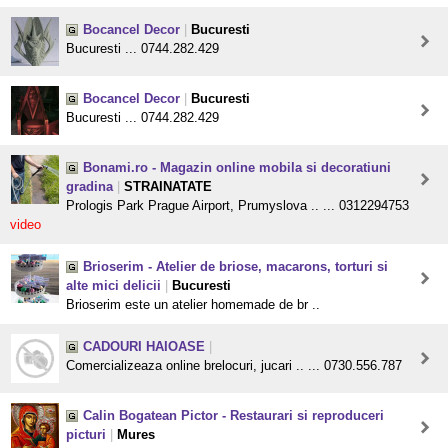
Bocancel Decor
|
Bucuresti
Bucuresti ... 0744.282.429
Bocancel Decor
|
Bucuresti
Bucuresti ... 0744.282.429
Bonami.ro - Magazin online mobila si decoratiuni
gradina
|
STRAINATATE
Prologis Park Prague Airport, Prumyslova .. ... 0312294753
video
Brioserim - Atelier de briose, macarons, torturi si
alte mici delicii
|
Bucuresti
Brioserim este un atelier homemade de br ..
CADOURI HAIOASE
|
Comercializeaza online brelocuri, jucari .. ... 0730.556.787
Calin Bogatean Pictor - Restaurari si reproduceri
picturi
|
Mures