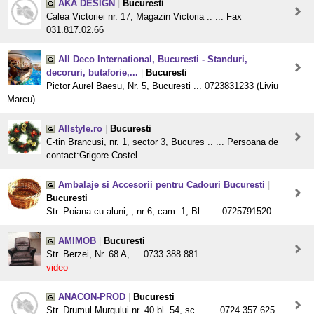
AKA DESIGN
|
Bucuresti
Calea Victoriei nr. 17, Magazin Victoria .. ... Fax
031.817.02.66
All Deco International, Bucuresti - Standuri,
decoruri, butaforie,...
|
Bucuresti
Pictor Aurel Baesu, Nr. 5, Bucuresti ... 0723831233 (Liviu
Marcu)
Allstyle.ro
|
Bucuresti
C-tin Brancusi, nr. 1, sector 3, Bucures .. ... Persoana de
contact:Grigore Costel
Ambalaje si Accesorii pentru Cadouri Bucuresti
|
Bucuresti
Str. Poiana cu aluni, , nr 6, cam. 1, Bl .. ... 0725791520
AMIMOB
|
Bucuresti
Str. Berzei, Nr. 68 A, ... 0733.388.881
video
ANACON-PROD
|
Bucuresti
Str. Drumul Murgului nr. 40 bl. 54, sc. .. ... 0724.357.625