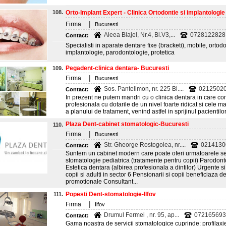
108.
Orto-Implant Expert - Clinica Ortodontie si implantologie
|
Firma
Bucuresti
Aleea Blajel, Nr.4, Bl.V3,...
0728122828
Contact:
Specialisti in aparate dentare fixe (bracketi), mobile, ortodo
implantologie, parodontologie, protetica
Pegadent-clinica dentara- Bucuresti
109.
|
Firma
Bucuresti
Sos. Pantelimon, nr. 225 Bl....
0212502
Contact:
In prezent ne putem mandri cu o clinica dentara in care c
profesionala cu dotarile de un nivel foarte ridicat si cele 
a planului de tratament, venind astfel in sprijinul pacientilor
Plaza Dent-cabinet stomatologic-Bucuresti
110.
|
Firma
Bucuresti
Str. Gheorge Rostogolea, nr....
0214130
Contact:
Suntem un cabinet modern care poate oferi urmatoarele serv
stomatologie pediatrica (tratamente pentru copii) Parodon
Estetica dentara (albirea profesionala a dintilor) Urgente 
copii si adulti in sector 6 Pensionarii si copii beneficiaza 
promotionale Consultant...
Popesti Dent-stomatologie-Ilfov
111.
|
Firma
Ilfov
Drumul Fermei , nr. 95, ap...
072165693
Contact:
Gama noastra de servicii stomatologice cuprinde: profilaxie