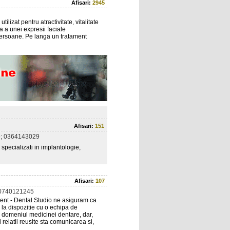
Afisari:
2945
ilizat pentru atractivitate, vitalitate
a a unei expresii faciale
 persoane. Pe langa un tratament
Afisari:
151
; 0364143029
specializati in implantologie,
Afisari:
107
0740121245
dent - Dental Studio ne asiguram ca
 la dispozitie cu o echipa de
in domeniul medicinei dentare, dar,
 relatii reusite sta comunicarea si,