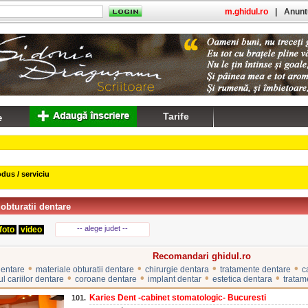
m.ghidul.ro
|
Anuntu
Tarife
dus / serviciu
 obturatii dentare
-- alege judet --
foto
video
Recomandari ghidul.ro
•
•
•
•
dentare
materiale obturatii dentare
chirurgie dentara
tratamente dentare
c
•
•
•
•
l cariilor dentare
coroane dentare
implant dentar
estetica dentara
tratam
Karies Dent -cabinet stomatologic- Bucuresti
101.