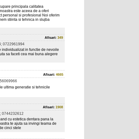
upare principala calitatea
a noastra este aceea de a oferi
ect personal si profesional Noi oferim
unem stiinta si tehnica in slujba
Afisari:
349
; 0722961994
 individualizat in functie de nevoile
 ajuta sa faceti cea mai buna alegere
Afisari:
4665
756069966
 ultima generatie si tehnicile
Afisari:
1908
; 0744232612
epand cu estetica dentara pana la
oastra te ajuta sa invingi teama de
de cinci stele