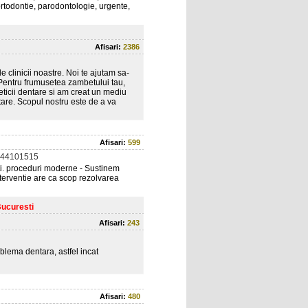
ortodontie, parodontologie, urgente,
Afisari:
2386
 clinicii noastre. Noi te ajutam sa-
. Pentru frumusetea zambetului tau,
eticii dentare si am creat un mediu
itare. Scopul nostru este de a va
Afisari:
599
344101515
i. proceduri moderne - Sustinem
terventie are ca scop rezolvarea
Bucuresti
Afisari:
243
oblema dentara, astfel incat
Afisari:
480