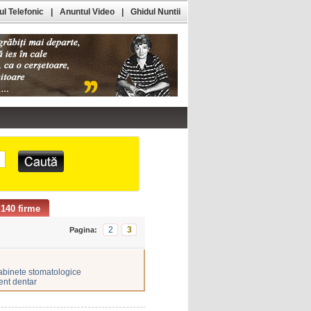
l Telefonic
|
Anuntul Video
|
Ghidul Nuntii
140 firme
2
3
Pagina:
abinete stomatologice
ent dentar