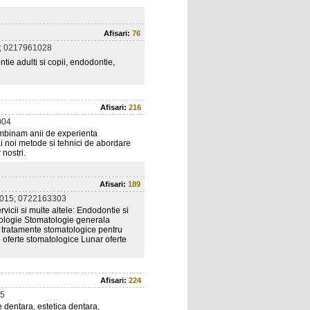
Afisari:
76
; 0217961028
ntie adulti si copii, endodontie,
Afisari:
216
004
ombinam anii de experienta
mai noi metode si tehnici de abordare
 nostri.
Afisari:
189
015; 0722163303
icii si multe altele: Endodontie si
tologie Stomatologie generala
si tratamente stomatologice pentru
de oferte stomatologice Lunar oferte
Afisari:
224
5
 dentara, estetica dentara,