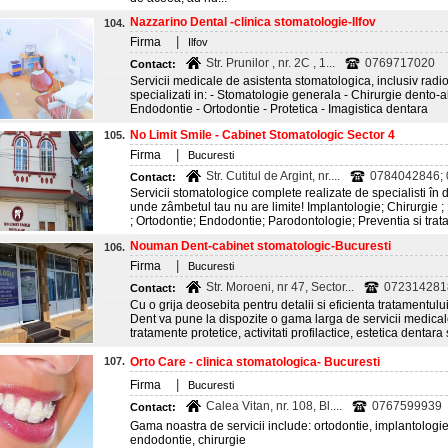
Nazzarino Dental -clinica stomatologie-Ilfov
104.
|
Firma
Ilfov
Str. Prunilor , nr. 2C , 1...
0769717020
Contact:
Servicii medicale de asistenta stomatologica, inclusiv radio
specializati in: - Stomatologie generala - Chirurgie dento-a
Endodontie - Ortodontie - Protetica - Imagistica dentara
No Limit Smile - Cabinet Stomatologic Sector 4
105.
|
Firma
Bucuresti
Str. Cutitul de Argint, nr....
0784042846;
Contact:
Servicii stomatologice complete realizate de specialisti în
unde zâmbetul tau nu are limite! Implantologie; Chirurgie ; 
; Ortodontie; Endodontie; Parodontologie; Preventia si trata
Nouman Dent-cabinet stomatologic-Bucuresti
106.
|
Firma
Bucuresti
Str. Moroeni, nr 47, Sector...
072314281
Contact:
Cu o grija deosebita pentru detalii si eficienta tratamentu
Dent va pune la dispozite o gama larga de servicii medical
tratamente protetice, activitati profilactice, estetica dentar
107.
Orto Care - clinica stomatologica- Bucuresti
|
Firma
Bucuresti
Calea Vitan, nr. 108, Bl....
0767599939
Contact:
Gama noastra de servicii include: ortodontie, implantologie,
endodontie, chirurgie