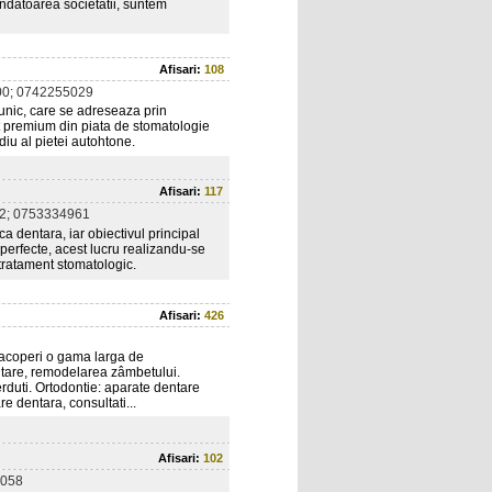
ondatoarea societatii, suntem
Afisari:
108
0; 0742255029
unic, care se adreseaza prin
t premium din piata de stomatologie
diu al pietei autohtone.
Afisari:
117
2; 0753334961
ca dentara, iar obiectivul principal
perfecte, acest lucru realizandu-se
tratament stomatologic.
Afisari:
426
 acoperi o gama larga de
entare, remodelarea zâmbetului.
erduti. Ortodontie: aparate dentare
are dentara, consultati...
Afisari:
102
058