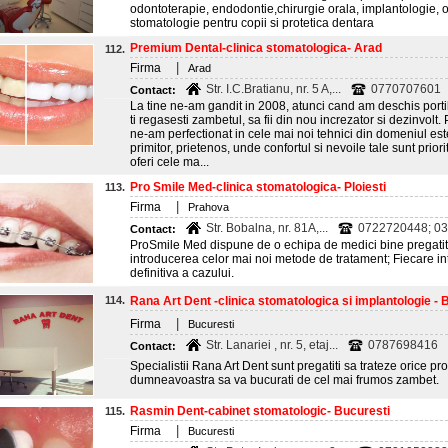
odontoterapie, endodontie,chirurgie orala, implantologie, 
stomatologie pentru copii si protetica dentara
Premium Dental-clinica stomatologica- Arad
112.
|
Firma
Arad
Str. I.C.Bratianu, nr. 5 A,...
0770707601
Contact:
La tine ne-am gandit in 2008, atunci cand am deschis portile
ti regasesti zambetul, sa fii din nou increzator si dezinvolt
ne-am perfectionat in cele mai noi tehnici din domeniul est
primitor, prietenos, unde confortul si nevoile tale sunt prior
oferi cele ma...
Pro Smile Med-clinica stomatologica- Ploiesti
113.
|
Firma
Prahova
Str. Bobalna, nr. 81A,...
0722720448; 0
Contact:
ProSmile Med dispune de o echipa de medici bine pregatit
introducerea celor mai noi metode de tratament; Fiecare in
definitiva a cazului.
114.
Rana Art Dent -clinica stomatologica si implantologie - 
|
Firma
Bucuresti
Str. Lanariei , nr. 5, etaj...
0787698416
Contact:
Specialistii Rana Art Dent sunt pregatiti sa trateze orice pr
dumneavoastra sa va bucurati de cel mai frumos zambet.
Rasmin Dent-cabinet stomatologic- Bucuresti
115.
|
Firma
Bucuresti