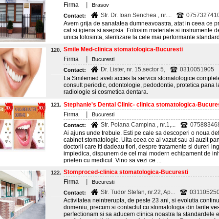
|
Firma
Brasov
Str. Dr. Ioan Senchea , nr....
0757327410
Contact:
Avem grija de sanatatea dumneavoastra, atat in ceea ce p
cat si igiena si asepsia. Folosim materiale si instrumente 
unica folosinta, sterilizare la cele mai performante standar
Smile Med-clinica stomatologica-Bucuresti
120.
|
Firma
Bucuresti
Dr. Lister, nr. 15,sector 5,
0310051905
Contact:
La Smilemed aveti acces la servicii stomatologice complete,
consult periodic, odontologie, pedodontie, protetica pana l
radiologie si cosmetica dentara.
Stephanie's Dental Clinic- clinica stomatologica-Bucure
121.
|
Firma
Bucuresti
Str. Poiana Campina , nr.1,...
07588346
Contact:
Ai ajuns unde trebuie. Esti pe cale sa descoperi o noua de
cabinet stomatologic. Uita ceea ce ai vazut sau ai auzit p
doctorii care iti dadeau fiori, despre tratamente si dureri ing
impiedica, dispunem de cel mai modern echipament de inh
prieten cu medicul. Vino sa vezi ce ...
Stomproced-clinica stomatologica-Bucuresti
122.
|
Firma
Bucuresti
Str. Tudor Stefan, nr.22, Ap...
031105250
Contact:
Activitatea neintrerupta, de peste 23 ani, si evolutia contin
domeniu, precum si contactul cu stomatologia din tarile ves
perfectionam si sa aducem clinica noastra la standardele 