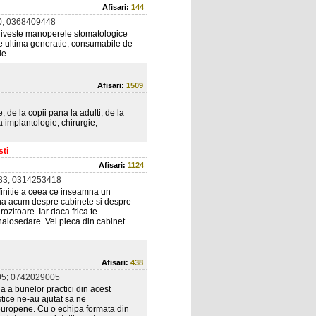
Afisari:
144
; 0368409448
riveste manoperele stomatologice
de ultima generatie, consumabile de
de.
Afisari:
1509
 de la copii pana la adulti, de la
a implantologie, chirurgie,
sti
Afisari:
1124
83; 0314253418
finitie a ceea ce inseamna un
ana acum despre cabinete si despre
rozitoare. Iar daca frica te
alosedare. Vei pleca din cabinet
Afisari:
438
5; 0742029005
ua a bunelor practici din acest
tice ne-au ajutat sa ne
europene. Cu o echipa formata din