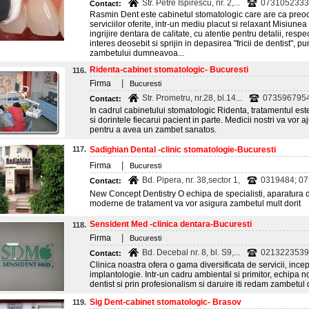
Str. Petre Ispirescu, nr. 2,...
0731052333
Contact:
Rasmin Dent este cabinetul stomatologic care are ca preoc
serviciilor oferite, intr-un mediu placut si relaxant Misiune
ingrijire dentara de calitate, cu atentie pentru detalii, resp
interes deosebit si sprijin in depasirea "fricii de dentist", p
zambetului dumneavoa...
Ridenta-cabinet stomatologic- Bucuresti
116.
|
Firma
Bucuresti
Str. Prometru, nr.28, bl.14...
0735967954
Contact:
In cadrul cabinetului stomatologic Ridenta, tratamentul este
si dorintele fiecarui pacient in parte. Medicii nostri va vor
pentru a avea un zambet sanatos.
117.
Sadighian Dental -clinic stomatologie-Bucuresti
|
Firma
Bucuresti
Bd. Pipera, nr. 38,sector 1,
0319484; 0
Contact:
New Concept Dentistry O echipa de specialisti, aparatura de
moderne de tratament va vor asigura zambetul mult dorit
Sensident Med -clinica dentara-Bucuresti
118.
|
Firma
Bucuresti
Bd. Decebal nr. 8, bl. S9,...
0213223539
Contact:
Clinica noastra ofera o gama diversificata de servicii, inc
implantologie. Intr-un cadru ambiental si primitor, echipa n
dentist si prin profesionalism si daruire iti redam zambetul 
Sig Dent-cabinet stomatologic- Brasov
119.