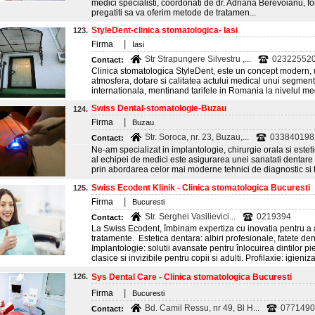
medici specialisti, coordonati de dr. Adriana Berevoianu, f
pregatiti sa va oferim metode de tratamen...
StyleDent-clinica stomatologica- Iasi
123.
|
Firma
Iasi
Str Strapungere Silvestru ,...
023225520
Contact:
Clinica stomatologica StyleDent, este un concept modern, 
atmosfera, dotare si calitatea actului medical unui segmen
internationala, mentinand tarifele in Romania la nivelul me
Swiss Dental-stomatologie-Buzau
124.
|
Firma
Buzau
Str. Soroca, nr. 23, Buzau,...
033840198
Contact:
Ne-am specializat in implantologie, chirurgie orala si esteti
al echipei de medici este asigurarea unei sanatati dentare 
prin abordarea celor mai moderne tehnici de diagnostic si 
Swiss Ecodent Klinik - Clinica stomatologica Bucuresti
125.
|
Firma
Bucuresti
Str. Serghei Vasilievici...
0219394
Contact:
La Swiss Ecodent, îmbinam expertiza cu inovatia pentru a
tratamente. Estetica dentara: albiri profesionale, fatete d
Implantologie: solutii avansate pentru înlocuirea dintilor pi
clasice si invizibile pentru copii si adulti. Profilaxie: igieniz
126.
Sys Dental Care - Clinica stomatologica Bucuresti
|
Firma
Bucuresti
Bd. Camil Ressu, nr 49, Bl H...
0771490
Contact: