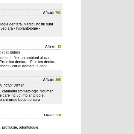
Afisari:
703
logie dentara. Medicii nostri sunt
lveolara - Implantologie -
Afisari:
12
 0763186968
 domeniu, într-un ambient placut
Protetica dentara ; Estetica dentara
mentul cariei dentare la copii
Afisari:
305
8; 0732125710
lui, cabinetul stomatologic Nouman
e care includ implantologie,
a si chirurgie buco-dentara
Afisari:
308
 profilaxie, odontologie,