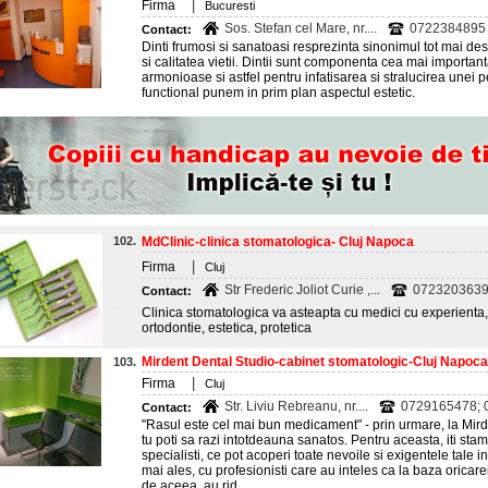
|
Firma
Bucuresti
Sos. Stefan cel Mare, nr....
0722384895
Contact:
Dinti frumosi si sanatoasi resprezinta sinonimul tot mai des ut
si calitatea vietii. Dintii sunt componenta cea mai important
armonioase si astfel pentru infatisarea si stralucirea unei
functional punem in prim plan aspectul estetic.
102.
MdClinic-clinica stomatologica- Cluj Napoca
|
Firma
Cluj
Str Frederic Joliot Curie ,...
0723203639
Contact:
Clinica stomatologica va asteapta cu medici cu experienta, 
ortodontie, estetica, protetica
Mirdent Dental Studio-cabinet stomatologic-Cluj Napoca
103.
|
Firma
Cluj
Str. Liviu Rebreanu, nr....
0729165478; 
Contact:
"Rasul este cel mai bun medicament" - prin urmare, la Mir
tu poti sa razi intotdeauna sanatos. Pentru aceasta, iti stam
specialisti, ce pot acoperi toate nevoile si exigentele tale 
mai ales, cu profesionisti care au inteles ca la baza oricarei
de aceea, au rid...