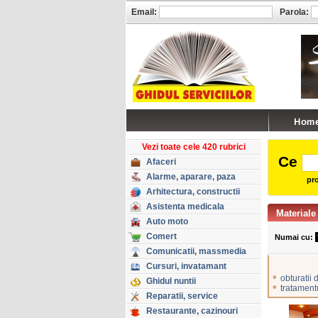
Email:
Parola:
Vezi toate cele 420 rubrici
Ce
Afaceri
Alarme, aparare, paza
pro
Arhitectura, constructii
Asistenta medicala
Materiale
Auto moto
Comert
Numai cu:
Comunicatii, massmedia
Cursuri, invatamant
•
obturatii 
Ghidul nuntii
•
tratamentu
Reparatii, service
Restaurante, cazinouri