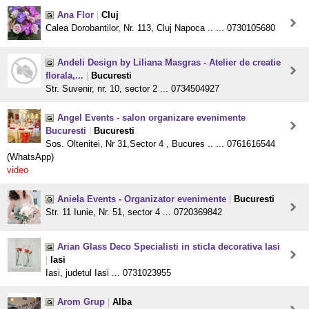
Ana Flor
|
Cluj
Calea Dorobantilor, Nr. 113, Cluj Napoca .. ... 0730105680
Andeli Design by Liliana Masgras - Atelier de creatie
florala,...
|
Bucuresti
Str. Suvenir, nr. 10, sector 2 ... 0734504927
Angel Events - salon organizare evenimente
Bucuresti
|
Bucuresti
Sos. Oltenitei, Nr 31,Sector 4 , Bucures .. ... 0761616544
(WhatsApp)
video
Aniela Events - Organizator evenimente
|
Bucuresti
Str. 11 Iunie, Nr. 51, sector 4 ... 0720369842
Arian Glass Deco Specialisti in sticla decorativa Iasi
|
Iasi
Iasi, judetul Iasi ... 0731023955
Arom Grup
|
Alba