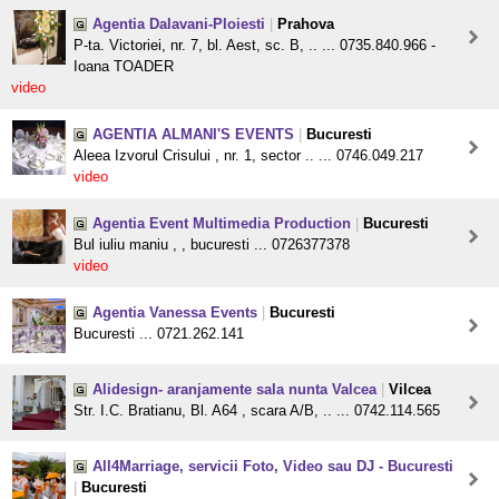
Agentia Dalavani-Ploiesti
|
Prahova
P-ta. Victoriei, nr. 7, bl. Aest, sc. B, .. ... 0735.840.966 -
Ioana TOADER
video
AGENTIA ALMANI'S EVENTS
|
Bucuresti
Aleea Izvorul Crisului , nr. 1, sector .. ... 0746.049.217
video
Agentia Event Multimedia Production
|
Bucuresti
Bul iuliu maniu , , bucuresti ... 0726377378
video
Agentia Vanessa Events
|
Bucuresti
Bucuresti ... 0721.262.141
Alidesign- aranjamente sala nunta Valcea
|
Vilcea
Str. I.C. Bratianu, Bl. A64 , scara A/B, .. ... 0742.114.565
All4Marriage, servicii Foto, Video sau DJ - Bucuresti
|
Bucuresti