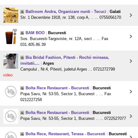
Ballroom Andra, Organizare nunti - Tecuci
|
Galati
Str. 1 Decembrie 1918, nr. 138, corp A, .. ... 0755056170
BAM BOO
|
Bucuresti
Sos. Bucuresti-Targoviste, nr. 12A, sect .. ... Fax
031.405.86.39
Bia Bridal Fashion, Pitesti - Rochii mireasa,
invitatii,...
|
Arges
Campului , Nr.4, Pitesti, judetul Arges ... 0721272799
video
Bolta Rece Restaurant - Bucuresti
|
Bucuresti
Popa Savu, Nr. 53-55, Sector 1, Bucurest .. ... Fax
0212227258
Bolta Rece Restaurant - Bucuresti
|
Bucuresti
Popa Savu, Nr. 53-55, Sector 1, Bucurest .. ... 0722527077
Bolta Rece, Restaurant, Terasa - Bucuresti
|
Bucuresti