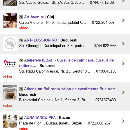
Str. Vasile Goldis,, Bl. 7A, Ap. 1, Alb .. ... 0744.77.12.89;
Art Avenue
|
Cluj
Calea Victoriei, Nr. 9, Turda, judetul C .. ... 0722.204.007
video
ART-ILUSSION.RO
|
Bucuresti
Str. Gheorghe Danielopol nr. 3-5, parter .. ... 0744.922.665
Atelierele ILBAH - Cursuri de calificare, cursuri de
initiere,...
|
Bucuresti
Str. Radu Calomfirescu, Nr. 13, Sector 3 .. ... 0730643130
video
Atheneum Ballroom salon de evenimente Bucuresti
|
Bucuresti
Bulevardul Chisinau, Nr. 1, Sector 3, Bu .. ... 0761673430
video
AURA IANCU PFA
|
Buzau
Piata de Flori, , Buzau, judetul Buzau ... 0721.088.287
video