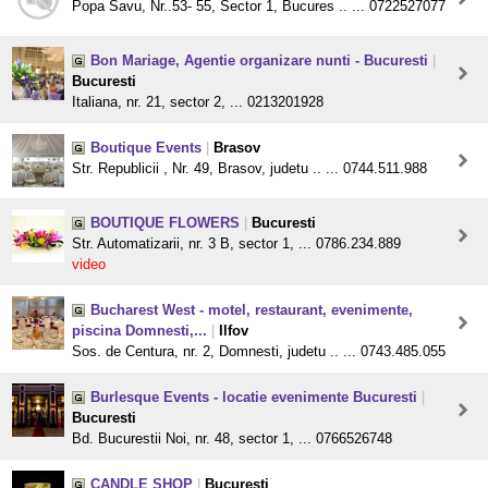
Popa Savu, Nr..53- 55, Sector 1, Bucures .. ... 0722527077
Bon Mariage, Agentie organizare nunti - Bucuresti
|
Bucuresti
Italiana, nr. 21, sector 2, ... 0213201928
Boutique Events
|
Brasov
Str. Republicii , Nr. 49, Brasov, judetu .. ... 0744.511.988
BOUTIQUE FLOWERS
|
Bucuresti
Str. Automatizarii, nr. 3 B, sector 1, ... 0786.234.889
video
Bucharest West - motel, restaurant, evenimente,
piscina Domnesti,...
|
Ilfov
Sos. de Centura, nr. 2, Domnesti, judetu .. ... 0743.485.055
Burlesque Events - locatie evenimente Bucuresti
|
Bucuresti
Bd. Bucurestii Noi, nr. 48, sector 1, ... 0766526748
CANDLE SHOP
|
Bucuresti