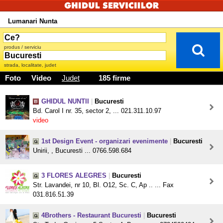
Lumanari Nunta
produs / serviciu
strada, localitate, judet
Foto
Video
Judet
185 firme
GHIDUL NUNTII
|
Bucuresti
Bd. Carol I nr. 35, sector 2, ... 021.311.10.97
video
1st Design Event - organizari evenimente
|
Bucuresti
Unirii, , Bucuresti ... 0766.598.684
3 FLORES ALEGRES
|
Bucuresti
Str. Lavandei, nr 10, Bl. O12, Sc. C, Ap .. ... Fax
031.816.51.39
4Brothers - Restaurant Bucuresti
|
Bucuresti