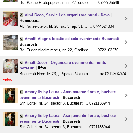
Bd. Pache Protopopescu , nr. 22, sector .. ... 0722705648
Almi Deco, Servicii de organizare nunti - Deva
|
Hunedoara
Al. Panselutelor, bl. 28, sc. 3, ap. 31, .. ... 0744524384
Amalfi Alegria locatie selecta evenimente Bucuresti
|
Bucuresti
Bd. Tudor Vladimirescu, nr. 22, Cladirea .. ... 0722163270
Amalt Decor - Organizare evenimente, nunti,
botezuri
|
Ilfov
Bucuresti Nord 15-23, , Pipera - Volunta .. ... Fax:0212304074
video
Amaryllis by Laura - Aranjamente florale, buchete
evenimente Bucuresti
|
Bucuresti
Str. Coltei, nr. 24, sector 3, Bucuresti ... 0721133944
Amaryllis by Laura - Aranjamente florale, buchete
evenimente Bucuresti
|
Bucuresti
Str. Coltei, nr. 24, sector 3, Bucuresti ... 0721133944