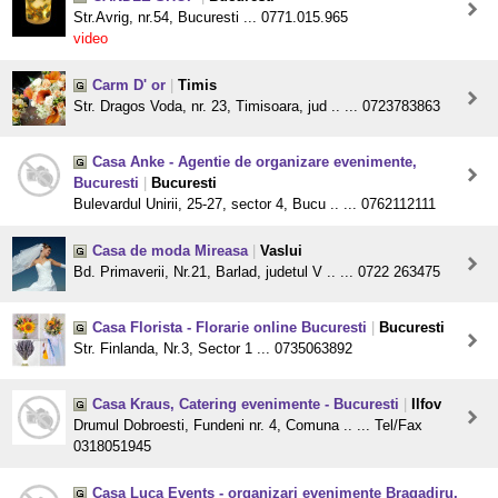
Str.Avrig, nr.54, Bucuresti ... 0771.015.965
video
Carm D' or
|
Timis
Str. Dragos Voda, nr. 23, Timisoara, jud .. ... 0723783863
Casa Anke - Agentie de organizare evenimente,
Bucuresti
|
Bucuresti
Bulevardul Unirii, 25-27, sector 4, Bucu .. ... 0762112111
Casa de moda Mireasa
|
Vaslui
Bd. Primaverii, Nr.21, Barlad, judetul V .. ... 0722 263475
Casa Florista - Florarie online Bucuresti
|
Bucuresti
Str. Finlanda, Nr.3, Sector 1 ... 0735063892
Casa Kraus, Catering evenimente - Bucuresti
|
Ilfov
Drumul Dobroesti, Fundeni nr. 4, Comuna .. ... Tel/Fax
0318051945
Casa Luca Events - organizari evenimente Bragadiru,