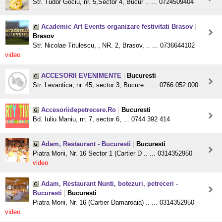
Str. Tudor Gociu, nr. 5,Sector 4, Bucur .. ... 0724509404
Academic Art Events organizare festivitati Brasov
|
Brasov
Str. Nicolae Titulescu, , NR. 2, Brasov, .. ... 0736644102
video
ACCESORII EVENIMENTE
|
Bucuresti
Str. Levantica, nr. 45, sector 3, Bucure .. ... 0766.052.000
Accesoriidepetrecere.Ro
|
Bucuresti
Bd. Iuliu Maniu, nr. 7, sector 6, ... 0744 392 414
Adam, Restaurant - Bucuresti
|
Bucuresti
Piatra Morii, Nr. 16 Sector 1 (Cartier D .. ... 0314352950
video
Adam, Restaurant Nunti, botezuri, petreceri -
Bucuresti
|
Bucuresti
Piatra Morii, Nr. 16 (Cartier Damaroaia) .. ... 0314352950
video