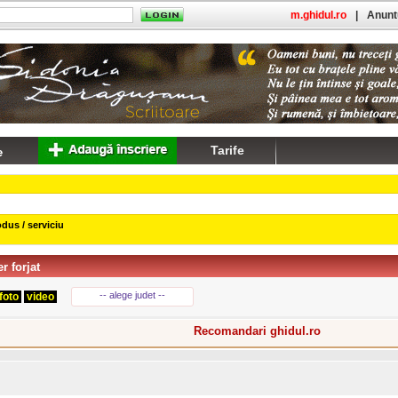
m.ghidul.ro
|
Anuntu
Tarife
dus / serviciu
er forjat
-- alege judet --
foto
video
Recomandari ghidul.ro