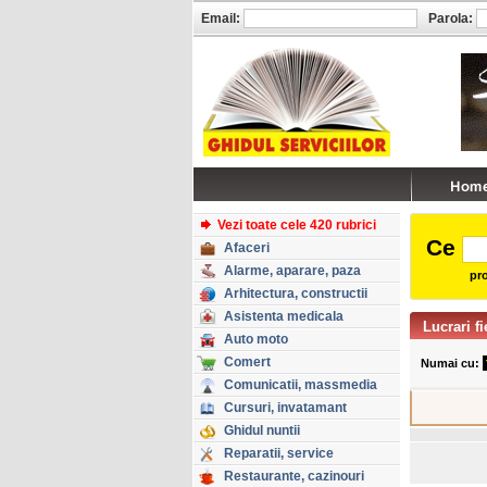
Email:
Parola:
Vezi toate cele 420 rubrici
Ce
Afaceri
Alarme, aparare, paza
pro
Arhitectura, constructii
Asistenta medicala
Lucrari fi
Auto moto
Comert
Numai cu:
Comunicatii, massmedia
Cursuri, invatamant
Ghidul nuntii
Reparatii, service
Restaurante, cazinouri