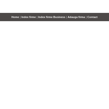
Home
|
Index firme
|
Index firme Business
|
Adauga firma
|
Contact