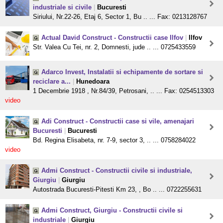
industriale si civile
|
Bucuresti
Siriului, Nr.22-26, Etaj 6, Sector 1, Bu .. ... Fax: 0213128767
Actual David Construct - Constructii case Ilfov
|
Ilfov
Str. Valea Cu Tei, nr. 2, Domnesti, jude .. ... 0725433559
Adarco Invest, Instalatii si echipamente de sortare si
reciclare a...
|
Hunedoara
1 Decembrie 1918 , Nr.84/39, Petrosani, .. ... Fax: 0254513303
video
Adi Construct - Constructii case si vile, amenajari
Bucuresti
|
Bucuresti
Bd. Regina Elisabeta, nr. 7-9, sector 3, .. ... 0758284022
video
Admi Construct - Constructii civile si industriale,
Giurgiu
|
Giurgiu
Autostrada Bucuresti-Pitesti Km 23, , Bo .. ... 0722255631
Admi Construct, Giurgiu - Constructii civile si
industriale
|
Giurgiu