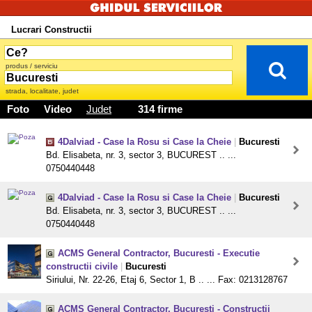
Lucrari Constructii
produs / serviciu
strada, localitate, judet
Foto
Video
Judet
314 firme
4Dalviad - Case la Rosu si Case la Cheie
|
Bucuresti
Bd. Elisabeta, nr. 3, sector 3, BUCUREST .. ...
0750440448
4Dalviad - Case la Rosu si Case la Cheie
|
Bucuresti
Bd. Elisabeta, nr. 3, sector 3, BUCUREST .. ...
0750440448
ACMS General Contractor, Bucuresti - Executie
constructii civile
|
Bucuresti
Siriului, Nr. 22-26, Etaj 6, Sector 1, B .. ... Fax: 0213128767
ACMS General Contractor, Bucuresti - Constructii