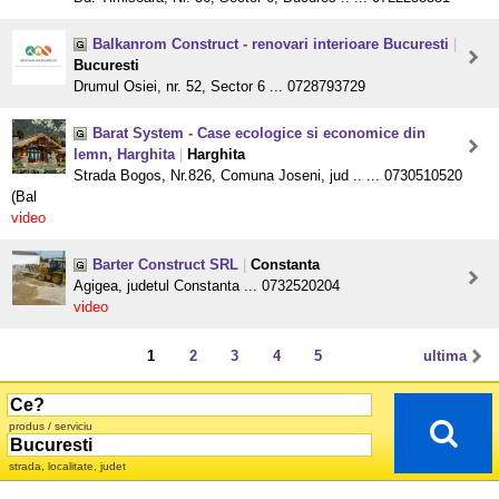
Balkanrom Construct - renovari interioare Bucuresti
|
Bucuresti
Drumul Osiei, nr. 52, Sector 6 ... 0728793729
Barat System - Case ecologice si economice din
lemn, Harghita
|
Harghita
Strada Bogos, Nr.826, Comuna Joseni, jud .. ... 0730510520
(Bal
video
Barter Construct SRL
|
Constanta
Agigea, judetul Constanta ... 0732520204
video
1
2
3
4
5
ultima
produs / serviciu
strada, localitate, judet