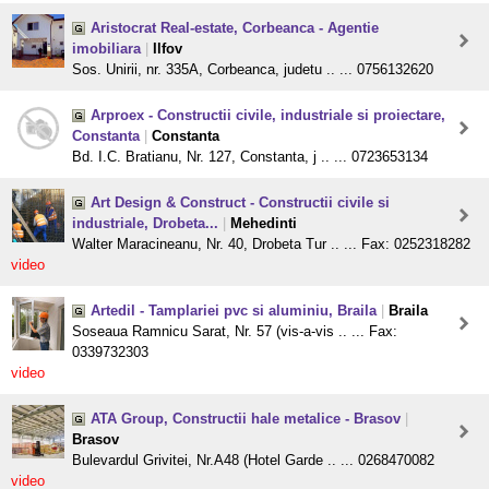
Aristocrat Real-estate, Corbeanca - Agentie
imobiliara
|
Ilfov
Sos. Unirii, nr. 335A, Corbeanca, judetu .. ... 0756132620
Arproex - Constructii civile, industriale si proiectare,
Constanta
|
Constanta
Bd. I.C. Bratianu, Nr. 127, Constanta, j .. ... 0723653134
Art Design & Construct - Constructii civile si
industriale, Drobeta...
|
Mehedinti
Walter Maracineanu, Nr. 40, Drobeta Tur .. ... Fax: 0252318282
video
Artedil - Tamplariei pvc si aluminiu, Braila
|
Braila
Soseaua Ramnicu Sarat, Nr. 57 (vis-a-vis .. ... Fax:
0339732303
video
ATA Group, Constructii hale metalice - Brasov
|
Brasov
Bulevardul Grivitei, Nr.A48 (Hotel Garde .. ... 0268470082
video