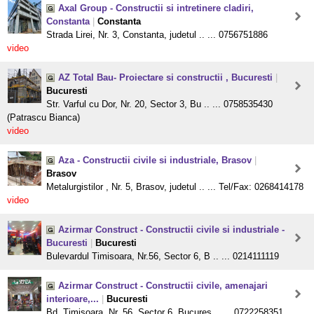
Axal Group - Constructii si intretinere cladiri,
Constanta
|
Constanta
Strada Lirei, Nr. 3, Constanta, judetul .. ... 0756751886
video
AZ Total Bau- Proiectare si constructii , Bucuresti
|
Bucuresti
Str. Varful cu Dor, Nr. 20, Sector 3, Bu .. ... 0758535430
(Patrascu Bianca)
video
Aza - Constructii civile si industriale, Brasov
|
Brasov
Metalurgistilor , Nr. 5, Brasov, judetul .. ... Tel/Fax: 0268414178
video
Azirmar Construct - Constructii civile si industriale -
Bucuresti
|
Bucuresti
Bulevardul Timisoara, Nr.56, Sector 6, B .. ... 0214111119
Azirmar Construct - Constructii civile, amenajari
interioare,...
|
Bucuresti
Bd. Timisoara, Nr. 56, Sector 6, Bucures .. ... 0722258351