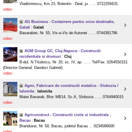
Vladimirescu, Km 23, Bolentin - Deal, ju .. ... 0722255631
video
AG Business - Containere pentru orice destinatie,
Galati
|
Galati
Basarabiei, Nr. 55, Vis-a-Vis de Autonet .. ... 0744381796
video
AGM Group GC, Cluj-Napoca - Constructii
rezidentiale si drumuri
|
Cluj
B-dul. N.Titulescu, Nr. 20, sc. IV, ap. .. ... Tel/Fax: 0264550151
(Director General: Dandoci Gabriel)
video
Agmi, Fabricare de constructii metalice - Slobozia /
Ialomita
|
Ialomita
Matei Basarab, Bloc MB14, Sc.A, Slobozia .. ... 0764940015
video
Agriconstruct - Constructii civile si industriale ,
Bacau
|
Bacau
Brandusei, Nr. 50, Bacau, judetul Bacau ... 0234586600
video