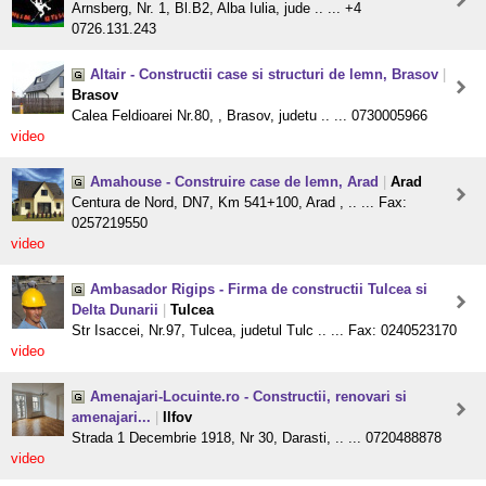
Arnsberg, Nr. 1, Bl.B2, Alba Iulia, jude .. ... +4
0726.131.243
Altair - Constructii case si structuri de lemn, Brasov
|
Brasov
Calea Feldioarei Nr.80, , Brasov, judetu .. ... 0730005966
video
Amahouse - Construire case de lemn, Arad
|
Arad
Centura de Nord, DN7, Km 541+100, Arad , .. ... Fax:
0257219550
video
Ambasador Rigips - Firma de constructii Tulcea si
Delta Dunarii
|
Tulcea
Str Isaccei, Nr.97, Tulcea, judetul Tulc .. ... Fax: 0240523170
video
Amenajari-Locuinte.ro - Constructii, renovari si
amenajari...
|
Ilfov
Strada 1 Decembrie 1918, Nr 30, Darasti, .. ... 0720488878
video