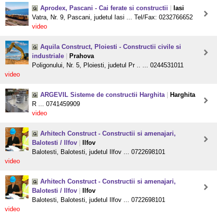
Aprodex, Pascani - Cai ferate si constructii
|
Iasi
Vatra, Nr. 9, Pascani, judetul Iasi ... Tel/Fax: 0232766652
video
Aquila Construct, Ploiesti - Constructii civile si
industriale
|
Prahova
Poligonului, Nr. 5, Ploiesti, judetul Pr .. ... 0244531011
video
ARGEVIL Sisteme de constructii Harghita
|
Harghita
R ... 0741459909
video
Arhitech Construct - Constructii si amenajari,
Balotesti / Ilfov
|
Ilfov
Balotesti, Balotesti, judetul Ilfov ... 0722698101
video
Arhitech Construct - Constructii si amenajari,
Balotesti / Ilfov
|
Ilfov
Balotesti, Balotesti, judetul Ilfov ... 0722698101
video