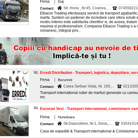
|
Firma
Dolj
Str. Horia , Nr.45, Craiova,...
074558221
Contact:
Elbacor Trading efectueaza servicii de transport agabaritic,
marfa. Suntem un partener de incredere care ofera solutii ef
nostru interes este satisfactia clientilor si, de aceea, tratam
maxima si profesionalism. Compania Elbacor Trading s-a inf
romanesc, integral priv...
52.
Erredi Distribution - Transport, logistica, depozitare, servi
|
Firma
Bucuresti
Calea Serban Voda, Nr. 165,...
021335
Contact:
Transport international rutier de marfuri generale cu camio
mc.
53.
Eurostat Vest - Transport international, comisionare vama
|
Firma
Hunedoara
Str.Depozitelor, Nr.1, Deva,,...
0354101
Contact:
Casa de expeditii & Transport international & Comisionar v