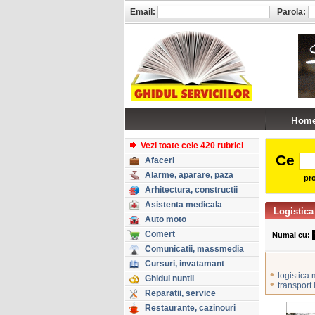
Email:
Parola:
Vezi toate cele 420 rubrici
Ce
Afaceri
Alarme, aparare, paza
pro
Arhitectura, constructii
Asistenta medicala
Logistica
Auto moto
Comert
Numai cu:
Comunicatii, massmedia
Cursuri, invatamant
•
logistica 
Ghidul nuntii
•
transport 
Reparatii, service
Restaurante, cazinouri