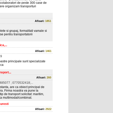
 de colaboratori de peste 300 case de
erere organizam transporturi
Afisari:
1851
lete si grupaj, formalitati vamale si
e pentru transportatorii
ca,...
Afisari:
1461
49
noastre principale sunt specializate
ica
nsport...
Afisari:
260
85077 ; 0770532418;...
tanta, are ca obiect principal de
tora. Firma noastra va pune la
ip de transport solicitat: maritim,
anta multimodal/combinat.
uresti
Afisari:
2922