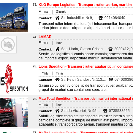
73.
KLG Europe Logistics - Transport rutier, aerian, maritim s
|
Firma
Giurgiu
Str. Industriilor, Nr.9,...
0214084040
Contact:
Transport rutier intern (national) si intracomunitar; transpo
aerian (door to door, airport to airport, airport to door, door t
LAMAR
74.
|
Firma
Ilfov
Sos. Horia, Closca Crisan...
2030412; 0
Contact:
Servicii de logistica si comisionare vamala; procesarea do
de import si export, depozitare marfuri, livrari/ridicari marfa 
75.
Lions Spedition - Transport rutier agabaritic, in container
|
Firma
Timis
Str. Petofi Sandor , Nr.113,...
074030386
Contact:
Gasim solutii pentru orice tip de transport: rutier, agabariti
grupat de marfuri sau containere speciale..
Mag Total Spedition - Transport de marfuri international si
76.
|
Firma
Ilfov
Strada Victoriei, Nr 95,...
0735538565
Contact:
Solutii logistice complete: transport auto rutier intern si tra
camioane complete si grupaj de marfuri atat pentru import ca
agabaritice, transport cargo aerian, transport maritim cont
77.