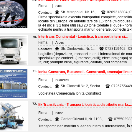
International Lines Transport - Transporturi interne si...
69.
|
Firma
Sibiu
Str. Mitropoliei, Nr. 16,...
0269213804; 0
Contact:
Firma specializata executa transporturi complete, consolida
locatie din Europa, cu autoutilitare de 1,5 tone (microbuze
la 44 mc si 3,2 tone util) sau 20 tone (prelate si dube - no
echipate pentru a transporta marfuri generale, confectii text
Intertrans Continental - Logistica, transport intern si...
70.
|
Firma
Arges
Str. Dimbovnic, Nr. 1,...
0728119402 ; 0
Contact:
Logistica (depozitare, transport inter si international de ma
specializat pe confectii (umerase, cutii); efectuam grupaj 
3t, 20t; promptitudine, siguranta, calitate, pret competitiv
71.
Ionita Construct, Bucuresti - Constructii, amenajari interi
|
Firma
Bucuresti
Str. Olanesti Nr. 2, Sector...
0726755449
Contact:
Societatea Comerciala Ionita Construct
72.
Itk Transilvania - Transport, logistica, distributie marfa,...
|
Firma
Bihor
Cartier Orizont II, Nr. 1193,...
0755029831
Contact:
Transport rutier, maritim si aerian intern si international, î