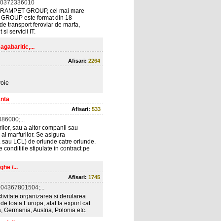
 0372336010
GRAMPET GROUP, cel mai mare
 GROUP este format din 18
de transport feroviar de marfa,
si servicii IT.
gabaritic,...
Afisari:
2264
voie
anta
Afisari:
533
86000;...
ilor, sau a altor companii sau
al marfurilor. Se asigura
L sau LCL) de oriunde catre oriunde.
e conditiile stipulate in contract pe
he /...
Afisari:
1745
04367801504;...
ctivitate organizarea si derularea
nde toata Europa, atat la export cat
nta, Germania, Austria, Polonia etc.