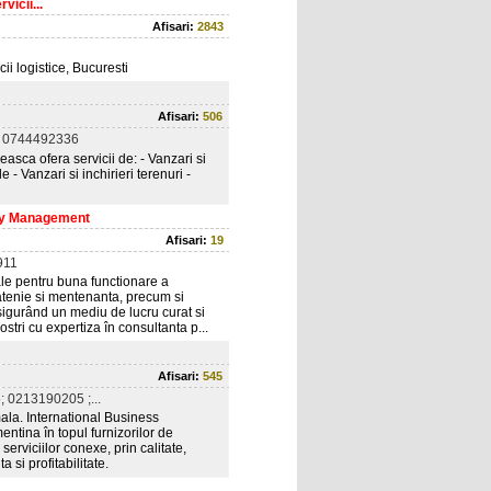
vicii...
Afisari:
2843
ii logistice, Bucuresti
Afisari:
506
 0744492336
asca ofera servicii de: - Vanzari si
e - Vanzari si inchirieri terenuri -
lity Management
Afisari:
19
911
ale pentru buna functionare a
atenie si mentenanta, precum si
asigurând un mediu de lucru curat si
nostri cu expertiza în consultanta p...
Afisari:
545
 0213190205 ;...
amala. International Business
entina în topul furnizorilor de
 serviciilor conexe, prin calitate,
a si profitabilitate.