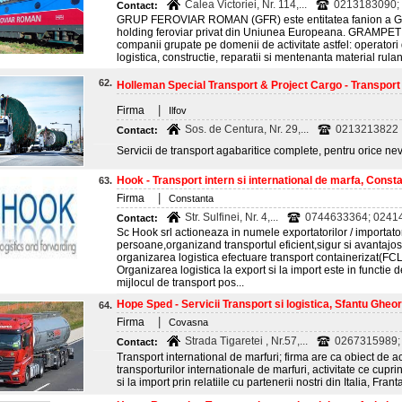
Calea Victoriei, Nr. 114,...
0213183090;
Contact:
GRUP FEROVIAR ROMAN (GFR) este entitatea fanion a 
holding feroviar privat din Uniunea Europeana. GRAMPET
companii grupate pe domenii de activitate astfel: operatori 
logistica, constructie, reparatii si mentenanta material rulant 
62.
Holleman Special Transport & Project Cargo - Transport a
|
Firma
Ilfov
Sos. de Centura, Nr. 29,...
0213213822
Contact:
Servicii de transport agabaritice complete, pentru orice ne
Hook - Transport intern si international de marfa, Const
63.
|
Firma
Constanta
Str. Sulfinei, Nr. 4,...
0744633364; 02414
Contact:
Sc Hook srl actioneaza in numele exportatorilor / importator
persoane,organizand transportul eficient,sigur si avantajos 
organizarea logistica efectuare transport containerizat(FC
Organizarea logistica la export si la import este in functie d
mijlocul de transport pos...
Hope Sped - Servicii Transport si logistica, Sfantu Gheorg
64.
|
Firma
Covasna
Strada Tigaretei , Nr.57,...
0267315989; 
Contact:
Transport international de marfuri; firma are ca obiect de a
transporturilor internationale de marfuri, activitate ce cupri
si la import prin relatiile cu partenerii nostri din Italia, Fra