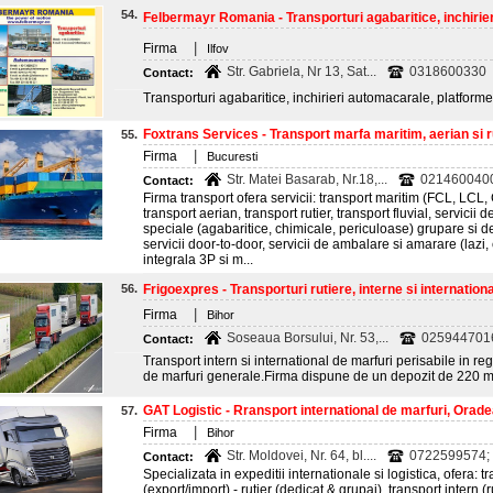
54.
Felbermayr Romania - Transporturi agabaritice, inchirieri
|
Firma
Ilfov
Str. Gabriela, Nr 13, Sat...
0318600330
Contact:
Transporturi agabaritice, inchirieri automacarale, platforme
Foxtrans Services - Transport marfa maritim, aerian si rut
55.
|
Firma
Bucuresti
Str. Matei Basarab, Nr.18,...
021460040
Contact:
Firma transport ofera servicii: transport maritim (FCL,
transport aerian, transport rutier, transport fluvial, servici
speciale (agabaritice, chimicale, periculoase) grupare si d
servicii door-to-door, servicii de ambalare si amarare (lazi, cu
integrala 3P si m...
56.
Frigoexpres - Transporturi rutiere, interne si international
|
Firma
Bihor
Soseaua Borsului, Nr. 53,...
0259447016
Contact:
Transport intern si international de marfuri perisabile in re
de marfuri generale.Firma dispune de un depozit de 220 m
GAT Logistic - Rransport international de marfuri, Orad
57.
|
Firma
Bihor
Str. Moldovei, Nr. 64, bl....
0722599574; 
Contact:
Specializata in expeditii internationale si logistica, ofera: 
(export/import) - rutier (dedicat & grupaj), transport intern (r