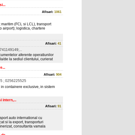
i...
Afisari:
1061
rt maritim (FCL si LCL), transport
o airport); logistica, chartere
Afisari:
41
741149149;...
cumentelor aferente operatiunilor
la/de la sediul clientului, curierat
e...
Afisari:
904
5 ; 0256225525
c, in containere exclusive, in sistem
 intern,...
Afisari:
91
nsport auto international cu
t si la export, transporturi
ainerizat, consultanta vamala