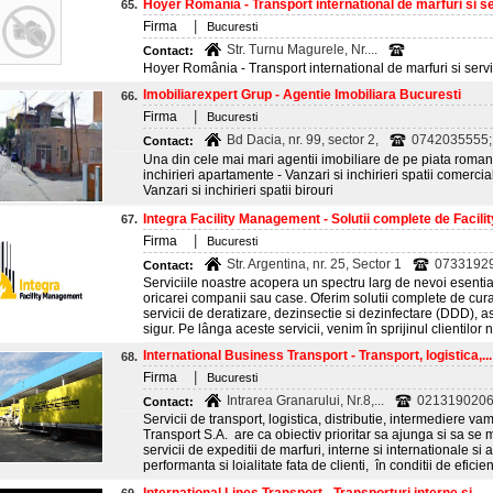
Hoyer Romania - Transport international de marfuri si ser
65.
|
Firma
Bucuresti
Str. Turnu Magurele, Nr....
Contact:
Hoyer România - Transport international de marfuri si servic
Imobiliarexpert Grup - Agentie Imobiliara Bucuresti
66.
|
Firma
Bucuresti
Bd Dacia, nr. 99, sector 2,
0742035555;
Contact:
Una din cele mai mari agentii imobiliare de pe piata romane
inchirieri apartamente - Vanzari si inchirieri spatii comercial
Vanzari si inchirieri spatii birouri
Integra Facility Management - Solutii complete de Faci
67.
|
Firma
Bucuresti
Str. Argentina, nr. 25, Sector 1
0733192
Contact:
Serviciile noastre acopera un spectru larg de nevoi esenti
oricarei companii sau case. Oferim solutii complete de cur
servicii de deratizare, dezinsectie si dezinfectare (DDD), 
sigur. Pe lânga aceste servicii, venim în sprijinul clientilor 
International Business Transport - Transport, logistica,...
68.
|
Firma
Bucuresti
Intrarea Granarului, Nr.8,...
0213190206;
Contact:
Servicii de transport, logistica, distributie, intermediere v
Transport S.A. are ca obiectiv prioritar sa ajunga si sa se m
servicii de expeditii de marfuri, interne si internationale si a
performanta si loialitate fata de clienti, în conditii de eficient