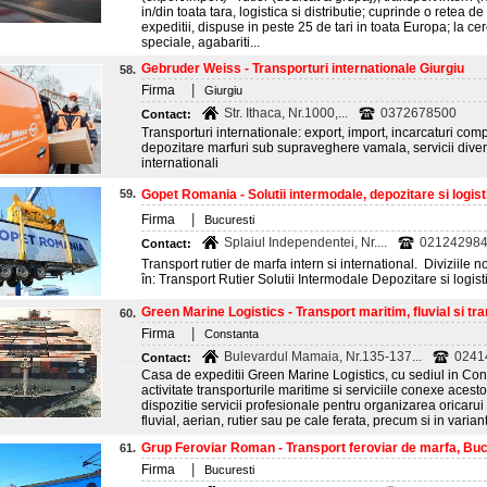
in/din toata tara, logistica si distributie; cuprinde o retea
expeditii, dispuse in peste 25 de tari in toata Europa; la c
speciale, agabariti...
Gebruder Weiss - Transporturi internationale Giurgiu
58.
|
Firma
Giurgiu
Str. Ithaca, Nr.1000,...
0372678500
Contact:
Transporturi internationale: export, import, incarcaturi comp
depozitare marfuri sub supraveghere vamala, servicii divers
internationali
59.
Gopet Romania - Solutii intermodale, depozitare si logisti
|
Firma
Bucuresti
Splaiul Independentei, Nr....
02124298
Contact:
Transport rutier de marfa intern si international. Diviziile 
în: Transport Rutier Solutii Intermodale Depozitare si logist
Green Marine Logistics - Transport maritim, fluvial si tra
60.
|
Firma
Constanta
Bulevardul Mamaia, Nr.135-137...
02414
Contact:
Casa de expeditii Green Marine Logistics, cu sediul in Cons
activitate transporturile maritime si serviciile conexe aces
dispozitie servicii profesionale pentru organizarea oricarui t
fluvial, aerian, rutier sau pe cale ferata, precum si in vari
Grup Feroviar Roman - Transport feroviar de marfa, Buc
61.
|
Firma
Bucuresti