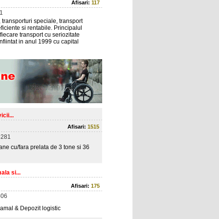
Afisari:
117
1
 transporturi speciale, transport
iciente si rentabile. Principalul
 fiecare transport cu seriozitate
iintat in anul 1999 cu capital
cii...
Afisari:
1515
5281
ane cu/fara prelata de 3 tone si 36
la si...
Afisari:
175
406
amal & Depozit logistic