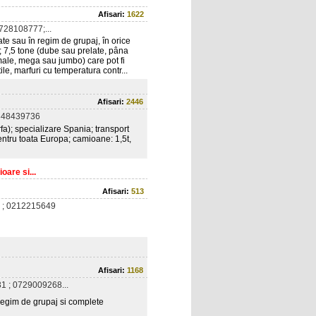
Afisari:
1622
728108777;...
te sau în regim de grupaj, în orice
); 7,5 tone (dube sau prelate, pâna
rmale, mega sau jumbo) care pot fi
ile, marfuri cu temperatura contr...
Afisari:
2446
348439736
rfa); specializare Spania; transport
pentru toata Europa; camioane: 1,5t,
oare si...
Afisari:
513
 ; 0212215649
Afisari:
1168
 ; 0729009268...
n regim de grupaj si complete