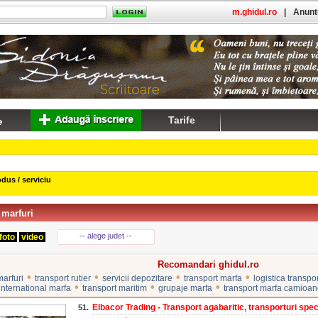
m.ghidul.ro
|
Anuntu
Tarife
dus / serviciu
 marfuri
-- alege judet --
foto
video
Recomandari ghidul.ro
•
•
•
•
marfuri
transport rutier
servicii depozitare
transport marfa
logistica transpo
•
•
•
international marfa
transport maritim
grupaje marfa
transport marfa camioa
Elbacor Trading - Transport agabaritic, transporturi speci
51.