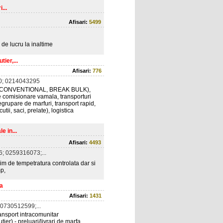
...
Afisari:
5499
 de lucru la inaltime
ier,...
Afisari:
776
0; 0214043295
 LCL, CONVENTIONAL, BREAK BULK),
i de comisionare vamala, transporturi
egrupare de marfuri, transport rapid,
tii, saci, prelate), logistica
e in...
Afisari:
4493
; 0259316073;...
gim de tempetratura controlata dar si
p,
ea
Afisari:
1431
0730512599;...
transport intracomunitar
utier) - preluari/livrari de marfa