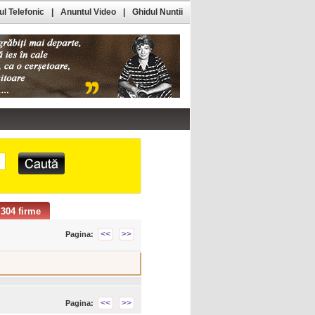
l Telefonic
|
Anuntul Video
|
Ghidul Nuntii
304 firme
<<
>>
Pagina:
<<
>>
Pagina: