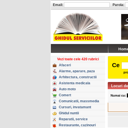
Email:
Parola:
Vezi toate cele 420 rubrici
Ce
Afaceri
Alarme, aparare, paza
pro
Arhitectura, constructii
Asistenta medicala
Locuri d
Auto moto
Comert
Numai cu:
Comunicatii, massmedia
Cursuri, invatamant
Ghidul nuntii
Reparatii, service
Restaurante, cazinouri