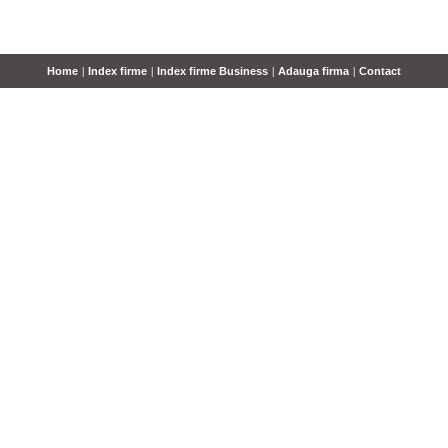
Home
|
Index firme
|
Index firme Business
|
Adauga firma
|
Contact