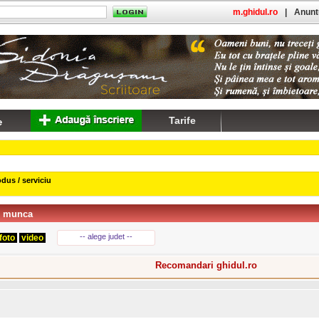
m.ghidul.ro
|
Anuntu
Tarife
dus / serviciu
e munca
-- alege judet --
foto
video
Recomandari ghidul.ro