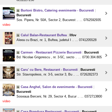
Burtoni Bistro, Catering evenimente - Bucuresti
|
Bucuresti
Sos. Pipera, Nr. 50A, Sector 2, Bucurest .. ... 0762592935
video
Calul Balan-Restaurant Buftea
|
Ilfov
Aleea cu Brazi, nr. 1, Buftea, judetul I .. ... 0741205528
Carmen - Restaurant Pizzerie Bucuresti
|
Bucuresti
Bd. Nicolae Grigorescu , nr. 3-5C, secto .. ... 0730.304.805
Caru' cu Bere, Restaurant - Bucuresti
|
Bucuresti
Str. Stavropoleos, nr. 3-5, sector 3, Bu .. ... 0726282373
Casa Anghel, Salon de evenimente - Bucuresti
|
Bucuresti
Soseaua Berceni, Nr. 29, Sector 4, Bucur .. ... 0372713800
video
Casa Brandusa Restaurant - Bucuresti
|
Bucuresti