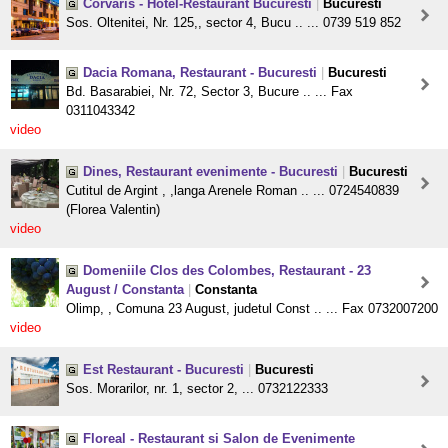
Corvaris - Hotel-Restaurant Bucuresti
|
Bucuresti
Sos. Oltenitei, Nr. 125,, sector 4, Bucu .. ... 0739 519 852
Dacia Romana, Restaurant - Bucuresti
|
Bucuresti
Bd. Basarabiei, Nr. 72, Sector 3, Bucure .. ... Fax
0311043342
video
Dines, Restaurant evenimente - Bucuresti
|
Bucuresti
Cutitul de Argint , ,langa Arenele Roman .. ... 0724540839
(Florea Valentin)
video
Domeniile Clos des Colombes, Restaurant - 23
August / Constanta
|
Constanta
Olimp, , Comuna 23 August, judetul Const .. ... Fax 0732007200
video
Est Restaurant - Bucuresti
|
Bucuresti
Sos. Morarilor, nr. 1, sector 2, ... 0732122333
Floreal - Restaurant si Salon de Evenimente