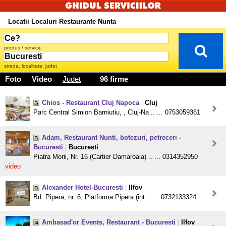
Locatii Localuri Restaurante Nunta
produs / serviciu
strada, localitate, judet
Foto
Video
Judet
96 firme
Chios - Restaurant Cluj Napoca
|
Cluj
Parc Central Simion Barniutiu, , Cluj-Na .. ... 0753059361
Adam, Restaurant Nunti, botezuri, petreceri -
Bucuresti
|
Bucuresti
Piatra Morii, Nr. 16 (Cartier Damaroaia) .. ... 0314352950
video
Alexander Hotel-Bucuresti
|
Ilfov
Bd. Pipera, nr. 6, Platforma Pipera (int .. ... 0732133324
Ambasad'or Events, Restaurant - Bucuresti
|
Ilfov