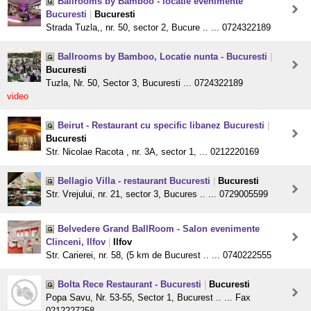
Ballrooms by Bamboo - locatie evenimente
Bucuresti
|
Bucuresti
Strada Tuzla,, nr. 50, sector 2, Bucure .. ... 0724322189
Ballrooms by Bamboo, Locatie nunta - Bucuresti
|
Bucuresti
Tuzla, Nr. 50, Sector 3, Bucuresti ... 0724322189
video
Beirut - Restaurant cu specific libanez Bucuresti
|
Bucuresti
Str. Nicolae Racota , nr. 3A, sector 1, ... 0212220169
Bellagio Villa - restaurant Bucuresti
|
Bucuresti
Str. Vrejului, nr. 21, sector 3, Bucures .. ... 0729005599
Belvedere Grand BallRoom - Salon evenimente
Clinceni, Ilfov
|
Ilfov
Str. Carierei, nr. 58, (5 km de Bucurest .. ... 0740222555
Bolta Rece Restaurant - Bucuresti
|
Bucuresti
Popa Savu, Nr. 53-55, Sector 1, Bucurest .. ... Fax
0212227258