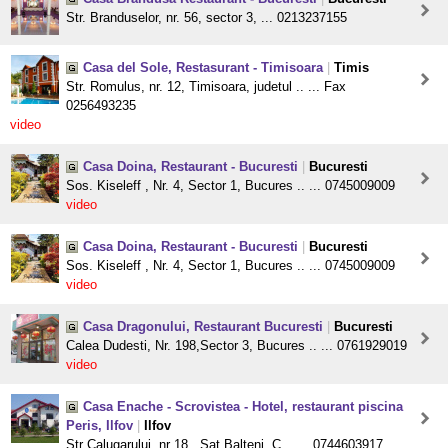
Str. Branduselor, nr. 56, sector 3, ... 0213237155
Casa del Sole, Restasurant - Timisoara
|
Timis
Str. Romulus, nr. 12, Timisoara, judetul .. ... Fax
0256493235
video
Casa Doina, Restaurant - Bucuresti
|
Bucuresti
Sos. Kiseleff , Nr. 4, Sector 1, Bucures .. ... 0745009009
video
Casa Doina, Restaurant - Bucuresti
|
Bucuresti
Sos. Kiseleff , Nr. 4, Sector 1, Bucures .. ... 0745009009
video
Casa Dragonului, Restaurant Bucuresti
|
Bucuresti
Calea Dudesti, Nr. 198,Sector 3, Bucures .. ... 0761929019
video
Casa Enache - Scrovistea - Hotel, restaurant piscina
Peris, Ilfov
|
Ilfov
Str Calugarului, nr 18 , Sat Balteni, C .. ... 0744603917