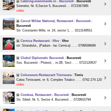
Catering-evenimente.ro - Bucuresti
|
Bucuresti
Sirenelor, Nr. 8,Sector 5, Bucuresti ... 0723367885
video
Cercul Militar National, Restaurant - Bucuresti
|
Bucuresti
Str. Constantin Mille, nr. 24, sector 1, ... 0213149551
Cernica Restaurant - Ilfov
|
Ilfov
str. Strandului,, (Padure - lac Cernica) .. ... 0799599699
Clubul Diplomatic Bucuresti
|
Bucuresti
Sos. Bucuresti - Ploiesti, , nr.2B, Sect .. ... 0722120637
Colosseum-Restaurant Timisoara
|
Timis
Calea Timisoarei, nr. 6, Complex Totalco .. ... 0742.274.120
video
Contesa, Restaurant - Bucuresti
|
Bucuresti
Str. Sibiel, Nr. 5, Sector 4, Bucuresti ... 0729915794