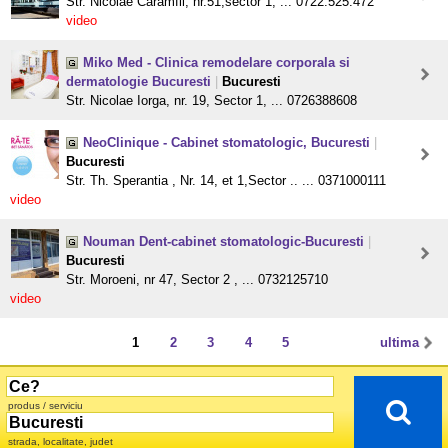
Str. Nicolae Caramfil, nr.51,sector 1, ... 0722.525.472
video
Miko Med - Clinica remodelare corporala si
dermatologie Bucuresti
|
Bucuresti
Str. Nicolae Iorga, nr. 19, Sector 1, ... 0726388608
NeoClinique - Cabinet stomatologic, Bucuresti
|
Bucuresti
Str. Th. Sperantia , Nr. 14, et 1,Sector .. ... 0371000111
video
Nouman Dent-cabinet stomatologic-Bucuresti
|
Bucuresti
Str. Moroeni, nr 47, Sector 2 , ... 0732125710
video
1
2
3
4
5
ultima
produs / serviciu
strada, localitate, judet