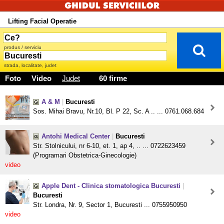
Lifting Facial Operatie
produs / serviciu
strada, localitate, judet
Foto
Video
Judet
60 firme
A & M
|
Bucuresti
Sos. Mihai Bravu, Nr.10, Bl. P 22, Sc. A .. ... 0761.068.684
Antohi Medical Center
|
Bucuresti
Str. Stolnicului, nr 6-10, et. 1, ap 4, .. ... 0722623459
(Programari Obstetrica-Ginecologie)
video
Apple Dent - Clinica stomatologica Bucuresti
|
Bucuresti
Str. Londra, Nr. 9, Sector 1, Bucuresti ... 0755950950
video