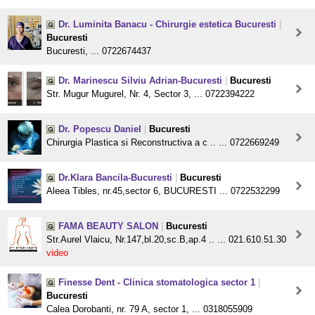
Dr. Luminita Banacu - Chirurgie estetica Bucuresti
|
Bucuresti
Bucuresti, ... 0722674437
Dr. Marinescu Silviu Adrian-Bucuresti
|
Bucuresti
Str. Mugur Mugurel, Nr. 4, Sector 3, ... 0722394222
Dr. Popescu Daniel
|
Bucuresti
Chirurgia Plastica si Reconstructiva a c .. ... 0722669249
Dr.Klara Bancila-Bucuresti
|
Bucuresti
Aleea Tibles, nr.45,sector 6, BUCURESTI ... 0722532299
FAMA BEAUTY SALON
|
Bucuresti
Str.Aurel Vlaicu, Nr.147,bl.20,sc.B,ap.4 .. ... 021.610.51.30
video
Finesse Dent - Clinica stomatologica sector 1
|
Bucuresti
Calea Dorobanti, nr. 79 A, sector 1, ... 0318055909