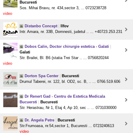
Bucuresti
Sos. Mihai Bravu, nr. 434,sector 3, ... 0723238728
video
Distanbo Concept
|
Ilfov
Intr. Amara, nr. 33B, Domnesti, judetul .. ... +40723.253.231
Dobos Calin, Doctor chirurgie estetica - Galati
|
Galati
Str. Brailei, Bl. B6 (statia Trei Star .. ... 0756820244
video
Dorton Spa Center
|
Bucuresti
Drumul Taberei, nr. 122, bl. OD2, sc. B, .. ... 0766.519.606
Dr Renert Gad - Centru de Estetica Medicala
Bucuersti
|
Bucuresti
Str. Herastrau, Nr 1, Etaj 4, Ap 10, sec .. ... 0731030000
Dr. Angela Petre
|
Bucuresti
Str.Frumoasa, nr.54,sector 1, Bucuresti ... 0723240613
video