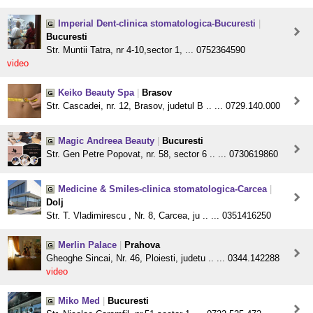
Imperial Dent-clinica stomatologica-Bucuresti
|
Bucuresti
Str. Muntii Tatra, nr 4-10,sector 1, ... 0752364590
video
Keiko Beauty Spa
|
Brasov
Str. Cascadei, nr. 12, Brasov, judetul B .. ... 0729.140.000
Magic Andreea Beauty
|
Bucuresti
Str. Gen Petre Popovat, nr. 58, sector 6 .. ... 0730619860
Medicine & Smiles-clinica stomatologica-Carcea
|
Dolj
Str. T. Vladimirescu , Nr. 8, Carcea, ju .. ... 0351416250
Merlin Palace
|
Prahova
Gheoghe Sincai, Nr. 46, Ploiesti, judetu .. ... 0344.142288
video
Miko Med
|
Bucuresti