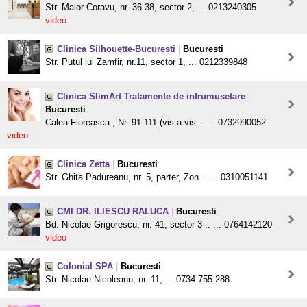
Str. Maior Coravu, nr. 36-38, sector 2, ... 0213240305
video
Clinica Silhouette-Bucuresti
|
Bucuresti
Str. Putul lui Zamfir, nr.11, sector 1, ... 0212339848
Clinica SlimArt Tratamente de infrumusetare
|
Bucuresti
Calea Floreasca , Nr. 91-111 (vis-a-vis .. ... 0732990052
video
Clinica Zetta
|
Bucuresti
Str. Ghita Padureanu, nr. 5, parter, Zon .. ... 0310051141
CMI DR. ILIESCU RALUCA
|
Bucuresti
Bd. Nicolae Grigorescu, nr. 41, sector 3 .. ... 0764142120
video
Colonial SPA
|
Bucuresti
Str. Nicolae Nicoleanu, nr. 11, ... 0734.755.288