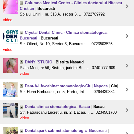
Columna Medical Center - Clinica doctorului Nitescu
Cristian
|
Bucuresti
Splaiul Unirii , nr. 313 A, sector 3, ... 0722789792
video
Crystal Dental Clinic - Clinica stomatologica,
Bucuresti
|
Bucuresti
Str. Olteni, Nr. 10, Sector 3, Bucuresti ... 0723503525
video
DANY 'STUDIO
|
Bistrita Nasaud
Piata Morii, nr.56, Bistrita, judetul Bi .. ... 0740.777.909
video
Dent-A-life-cabinet stomatologic-Cluj Napoca
|
Cluj
Str. Henri Barbusse , nr. 5, Parter, Int .. ... 0264430384
Denta-clinica stomatologica- Bacau
|
Bacau
Str. Patrascanu Lucretiu, nr. 2, Bacau, .. ... 0234581780
video
Dentalspark-cabinet stomatologic- Bucuresti
|