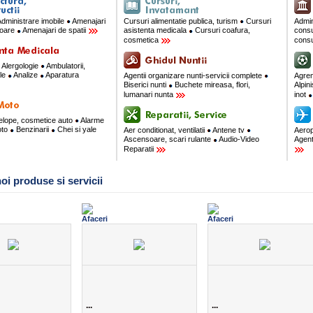
dministrare imobile
Amenajari
Cursuri alimentatie publica, turism
Cursuri
Admin
rioare
Amenajari de spatii
asistenta medicala
Cursuri coafura,
consu
cosmetica
consu
Alergologie
Ambulatorii,
ale
Analize
Aparatura
Agentii organizare nunti-servicii complete
Agre
Biserici nunti
Buchete mireasa, flori,
Alpin
lumanari nunta
inot
velope, cosmetice auto
Alarme
oto
Benzinarii
Chei si yale
Aer conditionat, ventilatii
Antene tv
Aerop
Ascensoare, scari rulante
Audio-Video
Agent
Reparatii
oi produse si servicii
...
...