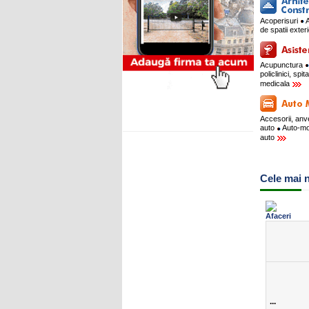
Acoperisuri
A
de spatii exte
Acupunctura
policlinici, spit
medicala
Accesorii, an
auto
Auto-m
auto
Cele mai n
...