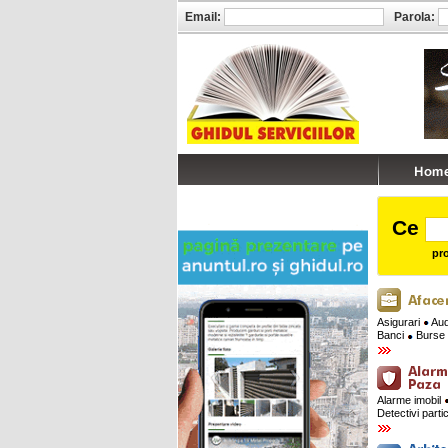
Email:
Parola:
Ce
pro
Asigurari
Audi
Banci
Burse 
Alarme imobil
Detectivi parti