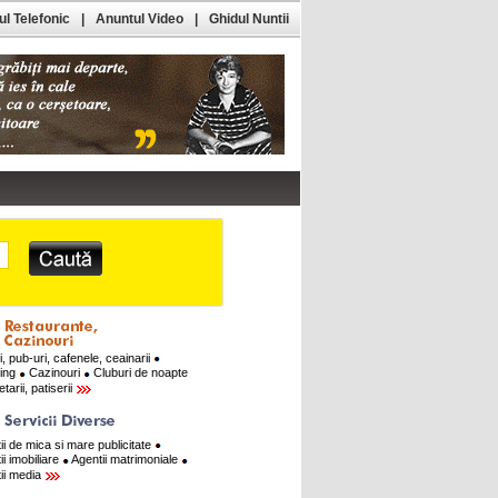
l Telefonic
|
Anuntul Video
|
Ghidul Nuntii
i, pub-uri, cafenele, ceainarii
ring
Cazinouri
Cluburi de noapte
tarii, patiserii
ii de mica si mare publicitate
ii imobiliare
Agentii matrimoniale
ii media