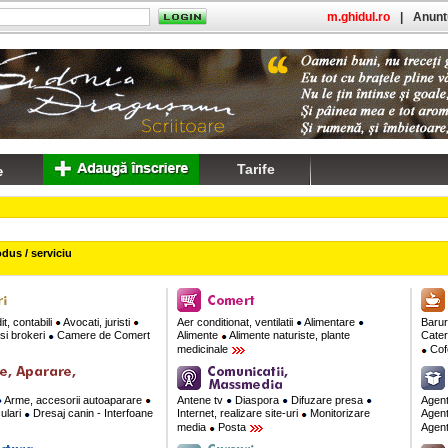
m.ghidul.ro
|
Anuntu
Tarife
dus / serviciu
t, contabili
Avocati, juristi
Aer conditionat, ventilatii
Alimentare
Barur
si brokeri
Camere de Comert
Alimente
Alimente naturiste, plante
Cate
medicinale
Cofe
Arme, accesorii autoaparare
Antene tv
Diaspora
Difuzare presa
Agent
culari
Dresaj canin - Interfoane
Internet, realizare site-uri
Monitorizare
Agent
media
Posta
Agent