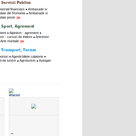
istratii financiare
Ambasade si
late din Romania
Ambasade si
late peste
ment
Alpinism - agrement
ism - cursuri de initiere
Antrenori
Arte martiale
orturi
Agentii bilete calatorie
ii de turism
Agroturism
Autogari
...