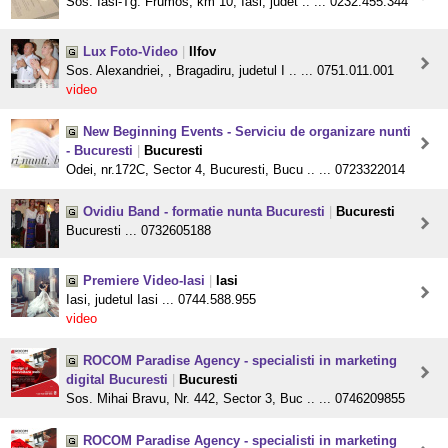
Sos. Iasi-Tg. Frumos, km 10, Iasi, judet .. ... 0232.455.344
Lux Foto-Video
|
Ilfov
Sos. Alexandriei, , Bragadiru, judetul I .. ... 0751.011.001
video
New Beginning Events - Serviciu de organizare nunti
- Bucuresti
|
Bucuresti
Odei, nr.172C, Sector 4, Bucuresti, Bucu .. ... 0723322014
Ovidiu Band - formatie nunta Bucuresti
|
Bucuresti
Bucuresti ... 0732605188
Premiere Video-Iasi
|
Iasi
Iasi, judetul Iasi ... 0744.588.955
video
ROCOM Paradise Agency - specialisti in marketing
digital Bucuresti
|
Bucuresti
Sos. Mihai Bravu, Nr. 442, Sector 3, Buc .. ... 0746209855
ROCOM Paradise Agency - specialisti in marketing