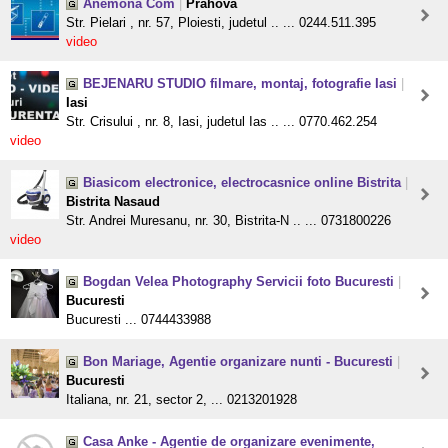
Anemona Com
|
Prahova
Str. Pielari , nr. 57, Ploiesti, judetul .. ... 0244.511.395
video
BEJENARU STUDIO filmare, montaj, fotografie Iasi
|
Iasi
Str. Crisului , nr. 8, Iasi, judetul Ias .. ... 0770.462.254
video
Biasicom electronice, electrocasnice online Bistrita
|
Bistrita Nasaud
Str. Andrei Muresanu, nr. 30, Bistrita-N .. ... 0731800226
video
Bogdan Velea Photography Servicii foto Bucuresti
|
Bucuresti
Bucuresti ... 0744433988
Bon Mariage, Agentie organizare nunti - Bucuresti
|
Bucuresti
Italiana, nr. 21, sector 2, ... 0213201928
Casa Anke - Agentie de organizare evenimente,