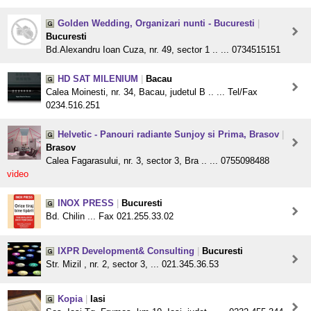
Golden Wedding, Organizari nunti - Bucuresti
|
Bucuresti
Bd.Alexandru Ioan Cuza, nr. 49, sector 1 .. ... 0734515151
HD SAT MILENIUM
|
Bacau
Calea Moinesti, nr. 34, Bacau, judetul B .. ... Tel/Fax
0234.516.251
Helvetic - Panouri radiante Sunjoy si Prima, Brasov
|
Brasov
Calea Fagarasului, nr. 3, sector 3, Bra .. ... 0755098488
video
INOX PRESS
|
Bucuresti
Bd. Chilin ... Fax 021.255.33.02
IXPR Development& Consulting
|
Bucuresti
Str. Mizil , nr. 2, sector 3, ... 021.345.36.53
Kopia
|
Iasi