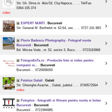
Str. Gh. Dima nr. 4bis/18, Cluj-Napoca, .. ... Tel/Fax
0364.105.374
video
EXPERT NUNTI
|
Bucuresti
Str. General M. Berthelot nr. 62-64, sec .. ... 0727.241.983
Florin Badescu Photography - Fotograf nunta
Bucuresti
|
Bucuresti
Bd. Mircea Voda , nr. 52, sector 3, Bucu .. ... 0723183968
FotografiaTa.ro - Productie foto si video pentru
companii si...
|
Bucuresti
Bucuresti ... 0720006050
Fotolux Galati
|
Galati
Str. Gheorghe Asache, , Galati, judetul .. ... 0740572564
video
Fotoplus - fotografii si filmare pentru nunta si botez
Bucuresti
|
Bucuresti
Bucuresti ... 0721994985