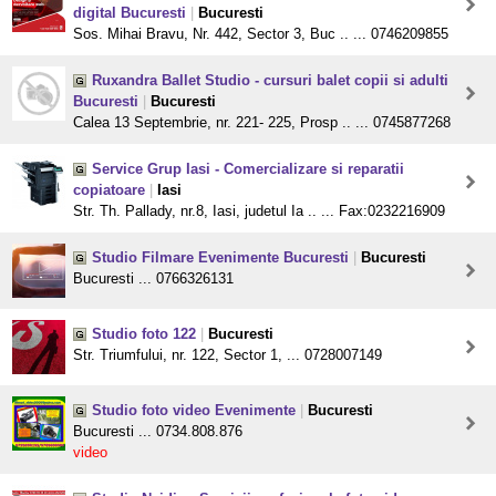
digital Bucuresti
|
Bucuresti
Sos. Mihai Bravu, Nr. 442, Sector 3, Buc .. ... 0746209855
Ruxandra Ballet Studio - cursuri balet copii si adulti
Bucuresti
|
Bucuresti
Calea 13 Septembrie, nr. 221- 225, Prosp .. ... 0745877268
Service Grup Iasi - Comercializare si reparatii
copiatoare
|
Iasi
Str. Th. Pallady, nr.8, Iasi, judetul Ia .. ... Fax:0232216909
Studio Filmare Evenimente Bucuresti
|
Bucuresti
Bucuresti ... 0766326131
Studio foto 122
|
Bucuresti
Str. Triumfului, nr. 122, Sector 1, ... 0728007149
Studio foto video Evenimente
|
Bucuresti
Bucuresti ... 0734.808.876
video