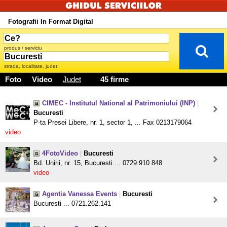
Fotografii In Format Digital
produs / serviciu
strada, localitate, judet
Foto
Video
Judet
45 firme
CIMEC - Institutul National al Patrimoniului (INP)
|
Bucuresti
P-ta Presei Libere, nr. 1, sector 1, ... Fax 0213179064
video
4FotoVideo
|
Bucuresti
Bd. Unirii, nr. 15, Bucuresti ... 0729.910.848
video
Agentia Vanessa Events
|
Bucuresti
Bucuresti ... 0721.262.141