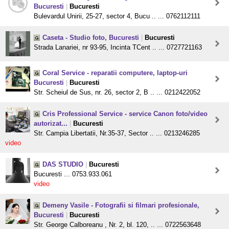
Bucuresti
|
Bucuresti
Bulevardul Unirii, 25-27, sector 4, Bucu .. ... 0762112111
Caseta - Studio foto, Bucuresti
|
Bucuresti
Strada Lanariei, nr 93-95, Incinta TCent .. ... 0727721163
Coral Service - reparatii computere, laptop-uri
Bucuresti
|
Bucuresti
Str. Scheiul de Sus, nr. 26, sector 2, B .. ... 0212422052
Cris Professional Service - service Canon foto/video
autorizat...
|
Bucuresti
Str. Campia Libertatii, Nr.35-37, Sector .. ... 0213246285
video
DAS STUDIO
|
Bucuresti
Bucuresti ... 0753.933.061
video
Demeny Vasile - Fotografii si filmari profesionale,
Bucuresti
|
Bucuresti
Str. George Calboreanu , Nr. 2, bl. 120, .. ... 0722563648