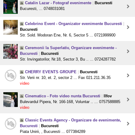
Catalin Lazar - Fotograf evenimente
|
Bucuresti
Bucuresti, ... 0748031081
Celebrino Event - Organizator evenimente Bucuresti
|
Bucuresti
Str. Sold. Modoran Ene, Nr. 6, Sector 5 ... 0721999900
Ceremonii la Superlativ, Organizare evenimente -
Bucuresti
|
Bucuresti
Str. Invingatorilor, Nr.18, Sector 3, Bu .. ... 0724287782
CHERRY EVENTS GROUPE
|
Bucuresti
Str. Verii nr. 10, et. 2, sector 2 ... Fax 021.211.36.35
video
Cinematico - Foto video nunta Bucuresti
|
Ilfov
Bulevardul Pipera, Nr. 166-168, Voluntar .. ... 0757588885
video
Classic Events Agency - Organizare de evenimente,
Bucuresti
|
Bucuresti
Piata Unirii, , Bucuresti ... 077384289