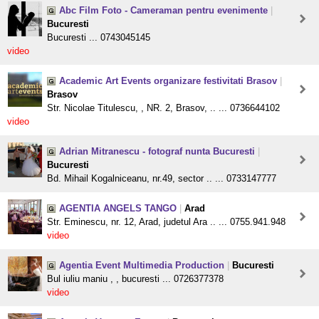
Abc Film Foto - Cameraman pentru evenimente
|
Bucuresti
Bucuresti ... 0743045145
video
Academic Art Events organizare festivitati Brasov
|
Brasov
Str. Nicolae Titulescu, , NR. 2, Brasov, .. ... 0736644102
video
Adrian Mitranescu - fotograf nunta Bucuresti
|
Bucuresti
Bd. Mihail Kogalniceanu, nr.49, sector .. ... 0733147777
AGENTIA ANGELS TANGO
|
Arad
Str. Eminescu, nr. 12, Arad, judetul Ara .. ... 0755.941.948
video
Agentia Event Multimedia Production
|
Bucuresti
Bul iuliu maniu , , bucuresti ... 0726377378
video