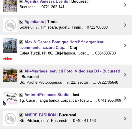
Agentia Vanessa Events
|
Bucuresti
Bucuresti ... 0721.262.141
Agentianic
|
Timis
Soarelui, 7, Timisoara, judetul Timis ... 0722700500
Alex & George Boutique Hotel**** organizari
evenimente, cazare Cluj...
|
Cluj
Calea Turzii, Nr. 86, Cluj-Napoca, judet .. ... 0364800730
video
All4Marriage, servicii Foto, Video sau DJ - Bucuresti
|
Bucuresti
Bd. Pache Protopopescu , nr. 22, sector .. ... 0722705648
AmintiriPretioase Studio
|
Iasi
Tg. Cucu , langa banca Carpatica - fostu .. ... 0741.965.009
ANDRE FASHION
|
Bucuresti
Str. Pitulicii, nr. 7, Bucuresti ... 0740.011.143