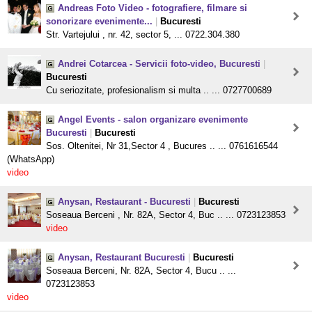
Andreas Foto Video - fotografiere, filmare si
sonorizare evenimente...
|
Bucuresti
Str. Vartejului , nr. 42, sector 5, ... 0722.304.380
Andrei Cotarcea - Servicii foto-video, Bucuresti
|
Bucuresti
Cu seriozitate, profesionalism si multa .. ... 0727700689
Angel Events - salon organizare evenimente
Bucuresti
|
Bucuresti
Sos. Oltenitei, Nr 31,Sector 4 , Bucures .. ... 0761616544
(WhatsApp)
video
Anysan, Restaurant - Bucuresti
|
Bucuresti
Soseaua Berceni , Nr. 82A, Sector 4, Buc .. ... 0723123853
video
Anysan, Restaurant Bucuresti
|
Bucuresti
Soseaua Berceni, Nr. 82A, Sector 4, Bucu .. ...
0723123853
video