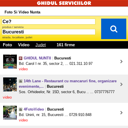
Foto Si Video Nunta
produs / serviciu
strada, localitate, judet
Foto
Video
Judet
161 firme
GHIDUL NUNTII
|
Bucuresti
Bd. Carol I nr. 35, sector 2, ... 021.311.10.97
video
14th Lane - Restaurant cu mancaruri fine, organizare
evenimente,...
|
Bucuresti
Sos. Orhideelor, Nr. 15D, sector 6, Bucu .. ... 0737776777
video
4FotoVideo
|
Bucuresti
Bd. Unirii, nr. 15, Bucuresti ... 0729.910.848
video