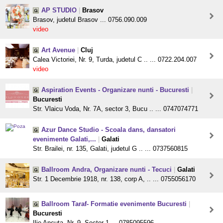
AP STUDIO
|
Brasov
Brasov, judetul Brasov ... 0756.090.009
video
Art Avenue
|
Cluj
Calea Victoriei, Nr. 9, Turda, judetul C .. ... 0722.204.007
video
Aspiration Events - Organizare nunti - Bucuresti
|
Bucuresti
Str. Vlaicu Voda, Nr. 7A, sector 3, Bucu .. ... 0747074771
Azur Dance Studio - Scoala dans, dansatori
evenimente Galati,...
|
Galati
Str. Brailei, nr. 135, Galati, judetul G .. ... 0737560815
Ballroom Andra, Organizare nunti - Tecuci
|
Galati
Str. 1 Decembrie 1918, nr. 138, corp A, .. ... 0755056170
Ballroom Taraf- Formatie evenimente Bucuresti
|
Bucuresti
Ilie Ancuta, Nr. 9, Sector 1 ... 0785095596