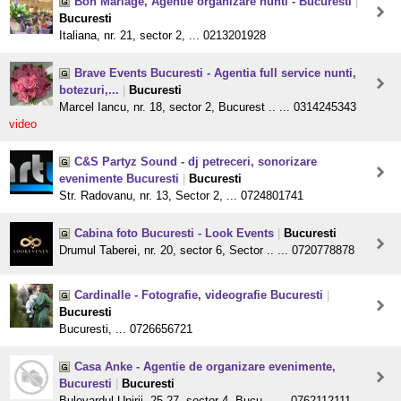
Bon Mariage, Agentie organizare nunti - Bucuresti
|
Bucuresti
Italiana, nr. 21, sector 2, ... 0213201928
Brave Events Bucuresti - Agentia full service nunti,
botezuri,...
|
Bucuresti
Marcel Iancu, nr. 18, sector 2, Bucurest .. ... 0314245343
video
C&S Partyz Sound - dj petreceri, sonorizare
evenimente Bucuresti
|
Bucuresti
Str. Radovanu, nr. 13, Sector 2, ... 0724801741
Cabina foto Bucuresti - Look Events
|
Bucuresti
Drumul Taberei, nr. 20, sector 6, Sector .. ... 0720778878
Cardinalle - Fotografie, videografie Bucuresti
|
Bucuresti
Bucuresti, ... 0726656721
Casa Anke - Agentie de organizare evenimente,
Bucuresti
|
Bucuresti
Bulevardul Unirii, 25-27, sector 4, Bucu .. ... 0762112111