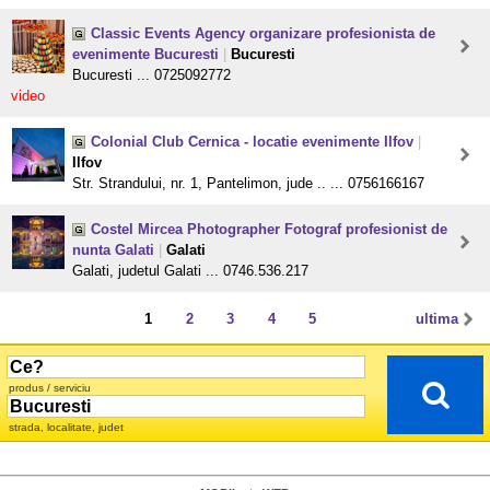
Classic Events Agency organizare profesionista de
evenimente Bucuresti
|
Bucuresti
Bucuresti ... 0725092772
video
Colonial Club Cernica - locatie evenimente Ilfov
|
Ilfov
Str. Strandului, nr. 1, Pantelimon, jude .. ... 0756166167
Costel Mircea Photographer Fotograf profesionist de
nunta Galati
|
Galati
Galati, judetul Galati ... 0746.536.217
1
2
3
4
5
ultima
produs / serviciu
strada, localitate, judet