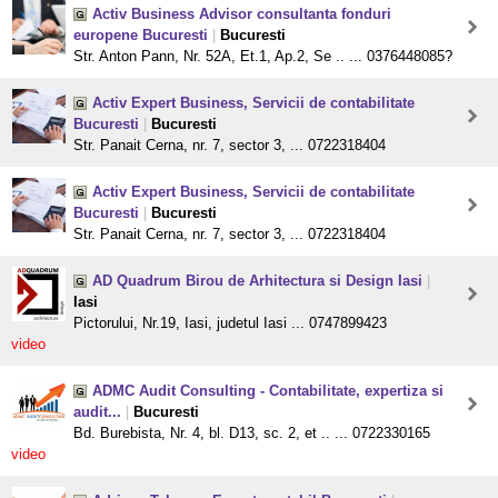
Activ Business Advisor consultanta fonduri
europene Bucuresti
|
Bucuresti
Str. Anton Pann, Nr. 52A, Et.1, Ap.2, Se .. ... 0376448085?
Activ Expert Business, Servicii de contabilitate
Bucuresti
|
Bucuresti
Str. Panait Cerna, nr. 7, sector 3, ... 0722318404
Activ Expert Business, Servicii de contabilitate
Bucuresti
|
Bucuresti
Str. Panait Cerna, nr. 7, sector 3, ... 0722318404
AD Quadrum Birou de Arhitectura si Design Iasi
|
Iasi
Pictorului, Nr.19, Iasi, judetul Iasi ... 0747899423
video
ADMC Audit Consulting - Contabilitate, expertiza si
audit...
|
Bucuresti
Bd. Burebista, Nr. 4, bl. D13, sc. 2, et .. ... 0722330165
video