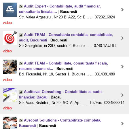
Audit Expert - Contabilitate, audit financiar,
consultanta fiscala,...
|
Bucuresti
Str. Valea Argesului, Nr 20 Bl A22, Sc E .. ... 0723216824
video
Audit TEAM - Consultanta contabila, contabilitate,
audit, Bucuresti
|
Bucuresti
Str.Gherghitei, nr.23D, sector 2, Bucure .. ... 0740.1AUDIT
video
Audit TEAM - Contabilitate, consultanta fiscala,
resurse umane si...
|
Bucuresti
Bd. Ficusului, Nr. 19, Sector 1, Bucures .. ... 0314381480
video
Auditeval Consulting - Contabilitate si audit
financiar, Bacau
|
Bacau
Str. Vadu Bistritei , Nr 29, SC. A, Ap. .. ... Tel/Fax: 0234588314
video
Avecont Solutions - Contabilitate completa,
Bucuresti
|
Bucuresti