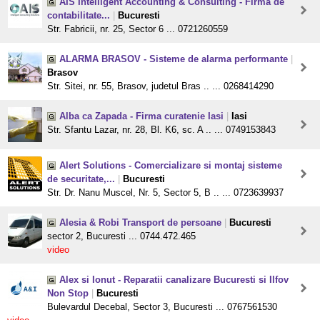
AIS Intelligent Accounting & Consulting - Firma de
contabilitate...
|
Bucuresti
Str. Fabricii, nr. 25, Sector 6 ... 0721260559
ALARMA BRASOV - Sisteme de alarma performante
|
Brasov
Str. Sitei, nr. 55, Brasov, judetul Bras .. ... 0268414290
Alba ca Zapada - Firma curatenie Iasi
|
Iasi
Str. Sfantu Lazar, nr. 28, Bl. K6, sc. A .. ... 0749153843
Alert Solutions - Comercializare si montaj sisteme
de securitate,...
|
Bucuresti
Str. Dr. Nanu Muscel, Nr. 5, Sector 5, B .. ... 0723639937
Alesia & Robi Transport de persoane
|
Bucuresti
sector 2, Bucuresti ... 0744.472.465
video
Alex si Ionut - Reparatii canalizare Bucuresti si Ilfov
Non Stop
|
Bucuresti
Bulevardul Decebal, Sector 3, Bucuresti ... 0767561530