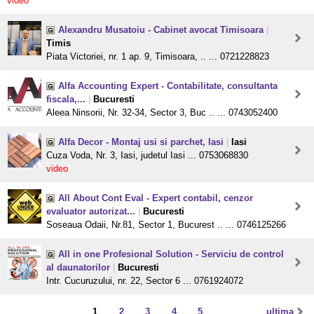
video
Alexandru Musatoiu - Cabinet avocat Timisoara
|
Timis
Piata Victoriei, nr. 1 ap. 9, Timisoara, .. ... 0721228823
Alfa Accounting Expert - Contabilitate, consultanta
fiscala,...
|
Bucuresti
Aleea Ninsorii, Nr. 32-34, Sector 3, Buc .. ... 0743052400
Alfa Decor - Montaj usi si parchet, Iasi
|
Iasi
Cuza Voda, Nr. 3, Iasi, judetul Iasi ... 0753068830
video
All About Cont Eval - Expert contabil, cenzor
evaluator autorizat...
|
Bucuresti
Soseaua Odaii, Nr.81, Sector 1, Bucurest .. ... 0746125266
All in one Profesional Solution - Serviciu de control
al daunatorilor
|
Bucuresti
Intr. Cucuruzului, nr. 22, Sector 6 ... 0761924072
1
2
3
4
5
ultima