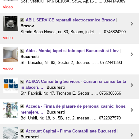
Sos. Vestului, Nr.6 Bl.108A, Sc.A, Ap.15 .. ... 0344149389
video
ABIL SERVICE reparatii electrocasnice Brasov
|
Brasov
Strada Baba Novac, nr. 80, Brasov, judet .. ... 0746824290
video
Ablo - Montaj tapet si fototapet Bucuresti si Ilfov
|
Bucuresti
Str. Baicului, Nr. 83, Sector 2, Bucures .. ... 0722441393
video
AC&CA Consulting Services - Cursuri si consultanta
in afaceri,...
|
Bucuresti
Str. Fabricii, Nr. 47, Tronson E, Sector .. ... 0756366366
Acceda - Firma de plasare de personal casnic: bone,
menajere,...
|
Bucuresti
Bd. Unirii, Nr. 18, bl. 5B, sc. 2, mezan .. ... 0722327570
Account Capital - Firma Contabilitate Bucuresti
|
Bucuresti