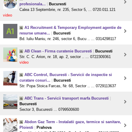
profesionala...
|
Bucuresti
Calea 13 Septembrie, nr. 235, Sector 5, ... 0720.011.121
video
A1 Recruitment & Temporary Employment agentie de
resurse umane...
|
Bucuresti
Bd. Iuliu Maniu, nr. 246, sector 6, Bucu .. ... 0314298117
AB Clean - Firma curatenie Bucuresti
|
Bucuresti
Str. C. C. Arion, nr. 18, ap. 2, sector .. ... 0722309361
video
ABC Control, Bucuresti - Servicii de inspectie si
curatare cosuri...
|
Bucuresti
Str. Popa Stoica Farcas, Nr. 68, Sector .. ... 0729113637
ABC Trans - Servicii transport marfa Bucuresti
|
Bucuresti
Sector 3, Bucuresti ... 0799500600
Abdon Gaz Term - Instalatii gaze, termice si sanitare,
Ploiesti
|
Prahova