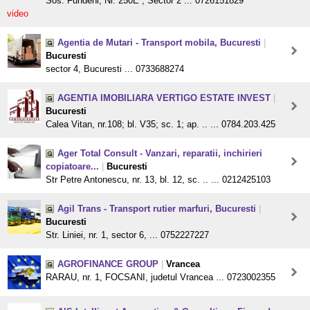
Sos. Fundeni, Nr. 250E , Sector 2 ... 0726151829
video
Agentia de Mutari - Transport mobila, Bucuresti
|
Bucuresti
sector 4, Bucuresti ... 0733688274
AGENTIA IMOBILIARA VERTIGO ESTATE INVEST
|
Bucuresti
Calea Vitan, nr.108; bl. V35; sc. 1; ap. .. ... 0784.203.425
Ager Total Consult - Vanzari, reparatii, inchirieri
copiatoare...
|
Bucuresti
Str Petre Antonescu, nr. 13, bl. 12, sc. .. ... 0212425103
Agil Trans - Transport rutier marfuri, Bucuresti
|
Bucuresti
Str. Liniei, nr. 1, sector 6, ... 0752227227
AGROFINANCE GROUP
|
Vrancea
RARAU, nr. 1, FOCSANI, judetul Vrancea ... 0723002355