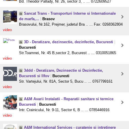
Bd. Theodor Pallady, Nr. 26, sector 3, .. ... 0722609527
Sancat Trans - Transporturi Interne si Internationale
de marfa,...
|
Brasov
Brasovului, Nr.162, Prejmer, judetul Bra .. ... Fax: 0268362804
video
3D - Deratizare, dezinsectie, dezinfectie, Bucuresti
|
Bucuresti
Str.Toamnei, Nr. 45 B,sector 2, Bucurest .. ... 0310051865
video
3ddd - Deratizare, Dezinsectie si Dezinfectie,
Bucuresti si Ilfov
|
Bucuresti
Str. Vartejului, Nr. 81A, Sector 5, Bucu .. ... 0767799161
video
A&M Avarii Instalatii - Reparatii sanitare si termice
Bucuresti
|
Bucuresti
Intr. Crainicului, Nr. 9-11, Sector 6, B .. ... 0785446916
video
A&M International Services - curatenie si intretinere