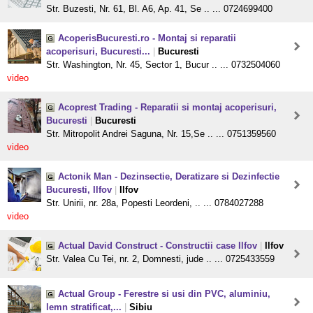
Str. Buzesti, Nr. 61, Bl. A6, Ap. 41, Se .. ... 0724699400
AcoperisBucuresti.ro - Montaj si reparatii
acoperisuri, Bucuresti...
|
Bucuresti
Str. Washington, Nr. 45, Sector 1, Bucur .. ... 0732504060
video
Acoprest Trading - Reparatii si montaj acoperisuri,
Bucuresti
|
Bucuresti
Str. Mitropolit Andrei Saguna, Nr. 15,Se .. ... 0751359560
video
Actonik Man - Dezinsectie, Deratizare si Dezinfectie
Bucuresti, Ilfov
|
Ilfov
Str. Unirii, nr. 28a, Popesti Leordeni, .. ... 0784027288
video
Actual David Construct - Constructii case Ilfov
|
Ilfov
Str. Valea Cu Tei, nr. 2, Domnesti, jude .. ... 0725433559
Actual Group - Ferestre si usi din PVC, aluminiu,
lemn stratificat,...
|
Sibiu