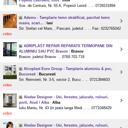
Popesti Leordeni, Ilfov
|
Ilfov
Sos. de Centura, Nr. 55 A, Popesti Leord .. ... 0726531894
Adems - Tamplarie lemn stratificat, parchet lemn
masiv, scari...
|
Iasi
Str. Stefan cel Mare, , Pascani, judetul .. ... Fax: 0232765042
video
ADRIPLAST REPAIR REPARATII TERMOPANE DIN
ALUMINIU SAU PVC Brasov
|
Brasov
Brasov, judetul Brasov ... 0769.703.719
Alcoplast Euro Group - Tamplarie aluminiu & pvc,
Bucuresti
|
Bucuresti
Str. Reinvierii, Nr. 3-5, sector 2, Bucu .. ... 0721384603
video
Aledav Designer - Usi, ferestre, jaluzele, rulouri,
porti, Aiud / Alba
|
Alba
Iuliu Maniu, Nr. 43 (in piata langa Medi .. ... 0771048429
video
Aledav Designer - Usi, ferestre, jaluzele, rulouri,