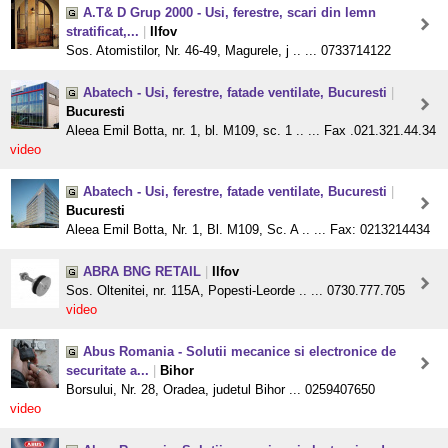
A.T& D Grup 2000 - Usi, ferestre, scari din lemn
stratificat,...
|
Ilfov
Sos. Atomistilor, Nr. 46-49, Magurele, j .. ... 0733714122
Abatech - Usi, ferestre, fatade ventilate, Bucuresti
|
Bucuresti
Aleea Emil Botta, nr. 1, bl. M109, sc. 1 .. ... Fax .021.321.44.34
video
Abatech - Usi, ferestre, fatade ventilate, Bucuresti
|
Bucuresti
Aleea Emil Botta, Nr. 1, Bl. M109, Sc. A .. ... Fax: 0213214434
ABRA BNG RETAIL
|
Ilfov
Sos. Oltenitei, nr. 115A, Popesti-Leorde .. ... 0730.777.705
video
Abus Romania - Solutii mecanice si electronice de
securitate a...
|
Bihor
Borsului, Nr. 28, Oradea, judetul Bihor ... 0259407650
video