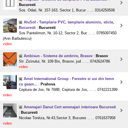
Bucuresti
Sos. Odaii, Nr. 157-163, Sector 1, Bucur .. ... 0314250506
AluSof - Tamplarie PVC, tamplarie aluminiu, sticla,
Bucuresti
|
Bucuresti
Sos Pantelimon, Nr. 10-12, Sector 2, Buc .. ... 0785097450
(Ann Barbulescu)
video
Ambisun - Sisteme de umbrire, Brasov
|
Brasov
Str. Zizinului, Nr. 109 Bis, Brasov, jud .. ... 0742624786
video
Amel International Group - Ferestre si usi din lemn
cu geam...
|
Prahova
Ceptura de Jos, Nr 768B, Ceptura de Jos, .. ... 0742221399
video
Amenajari Danut Cert amenajari interioare Bucuresti
|
Bucuresti
Nicolae Tonitza, Nr.43,Sector 3, Bucures .. ... 0761637958
video