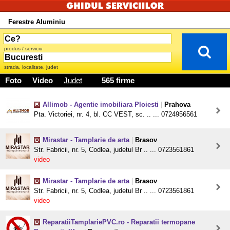
Ferestre Aluminiu
produs / serviciu
strada, localitate, judet
Foto
Video
Judet
565 firme
Allimob - Agentie imobiliara Ploiesti
|
Prahova
Pta. Victoriei, nr. 4, bl. CC VEST, sc. .. ... 0724956561
Mirastar - Tamplarie de arta
|
Brasov
Str. Fabricii, nr. 5, Codlea, judetul Br .. ... 0723561861
video
Mirastar - Tamplarie de arta
|
Brasov
Str. Fabricii, nr. 5, Codlea, judetul Br .. ... 0723561861
video
ReparatiiTamplariePVC.ro - Reparatii termopane