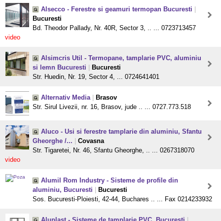
Alsecco - Ferestre si geamuri termopan Bucuresti
|
Bucuresti
Bd. Theodor Pallady, Nr. 40R, Sector 3, .. ... 0723713457
video
Alsimcris Util - Termopane, tamplarie PVC, aluminiu
si lemn Bucuresti
|
Bucuresti
Str. Huedin, Nr. 19, Sector 4, ... 0724641401
Alternativ Media
|
Brasov
Str. Sirul Livezii, nr. 16, Brasov, jude .. ... 0727.773.518
Aluco - Usi si ferestre tamplarie din aluminiu, Sfantu
Gheorghe /...
|
Covasna
Str. Tigaretei, Nr. 46, Sfantu Gheorghe, .. ... 0267318070
video
Alumil Rom Industry - Sisteme de profile din
aluminiu, Bucuresti
|
Bucuresti
Sos. Bucuresti-Ploiesti, 42-44, Buchares .. ... Fax 0214233932
Aluplast - Sisteme de tamplarie PVC, Bucuresti
|