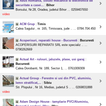
Abus Romania, Solutii mecanice si electronice de
securitate a casei...
|
Bihor
Borsului, Nr.28, Oradea, judetul Bihor ... 0259407650
video
ACM Grup
|
Timis
Calea Sagului , nr. 165, Timisoara, jude .. ... 0784.704.450
Acoperisuri, reparatii house - Bucuresti
|
Bucuresti
ACOPERISURI REPARATII SRL este specializ .. ...
0790262669
Actual Art - rulouri, jaluzele, plase, usi garaj
|
Bucuresti
Calea Dorobanti, Nr. 189, Sector 1, ... 0761009309
Actual Group - Ferestre si usi din PVC, aluminiu,
lemn stratificat,...
|
Sibiu
Str. Plopului , Nr 16, Medias, judetul S .. ... 0269831888
video
Adam Design House - tamplarie PVC/Aluminiu,