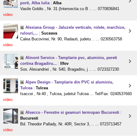
porti, Alba Iulia
|
Alba
Vasile Goldis , Nr. 31 (Intersectia cu B .. ... 0770836841
video
Alexiana Group - Jaluzele verticale, rolete, marchize,
rulouri,...
|
Suceava
Calea Bucovinei, Nr. 90, Radauti, judetu .. ... 0230563758
video
Almont Service - Tamplarie pvc, aluminiu, pereti
cortina Bragadiru...
|
Ilfov
Sos. Alexandriei , Nr. 540, Bragadiru, j .. ... 0723327230
Alpev Design - Tamplarie din PVC si aluminiu,
Tulcea
|
Tulcea
Isaccei , Nr.40 , Tulcea, judetul Tulcea ... Tel/Fax: 0240537660
video
Alsecco - Ferestre si geamuri termopan Bucuresti
|
Bucuresti
Bd. Theodor Pallady, Nr. 40R, Sector 3, .. ... 0723713457
video