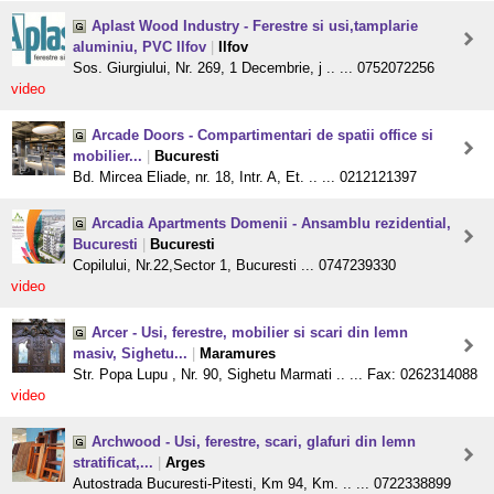
Aplast Wood Industry - Ferestre si usi,tamplarie
aluminiu, PVC Ilfov
|
Ilfov
Sos. Giurgiului, Nr. 269, 1 Decembrie, j .. ... 0752072256
video
Arcade Doors - Compartimentari de spatii office si
mobilier...
|
Bucuresti
Bd. Mircea Eliade, nr. 18, Intr. A, Et. .. ... 0212121397
Arcadia Apartments Domenii - Ansamblu rezidential,
Bucuresti
|
Bucuresti
Copilului, Nr.22,Sector 1, Bucuresti ... 0747239330
video
Arcer - Usi, ferestre, mobilier si scari din lemn
masiv, Sighetu...
|
Maramures
Str. Popa Lupu , Nr. 90, Sighetu Marmati .. ... Fax: 0262314088
video
Archwood - Usi, ferestre, scari, glafuri din lemn
stratificat,...
|
Arges
Autostrada Bucuresti-Pitesti, Km 94, Km. .. ... 0722338899