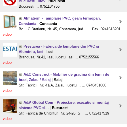
Bucuresti, Ilfov
|
Bucuresti
Bucuresti ... 0751184756
Almaterm - Tamplarie PVC, geam termopan,
Constanta
|
Constanta
Bd. I.C.Bratianu, Nr. 45, Constanta, jud .. ... Fax: 0241613201
video
Prestarea - Fabrica de tamplarie din PVC si
Aluminiu, Iasi
|
Iasi
Brandusa, Nr.41, Iasi, judetul Iasi ... 0752155566
video
A&C Construct - Mobilier de gradina din lemn de
brad, Zalau / Salaj
|
Salaj
Str. Fabricii, Nr. 41/A, Zalau, judetul .. ... 0740451000
video
A&V Global Com - Proiectare, executie si montaj
sisteme PVC si...
|
Bucuresti
Str. Fabrica de Chibrituri, Nr. 24-26, S .. ... 0722417519
video