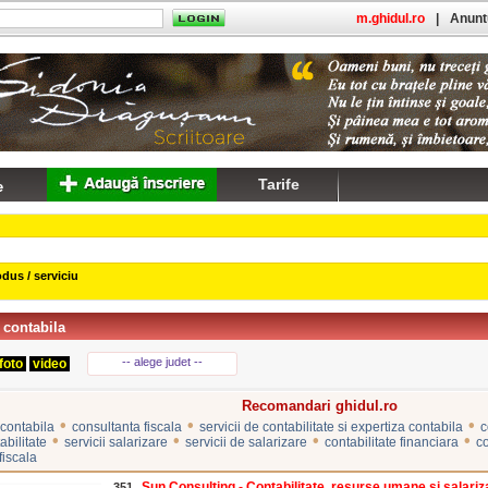
m.ghidul.ro
|
Anuntu
Tarife
dus / serviciu
 contabila
-- alege judet --
foto
video
Recomandari ghidul.ro
•
•
•
 contabila
consultanta fiscala
servicii de contabilitate si expertiza contabila
c
•
•
•
•
abilitate
servicii salarizare
servicii de salarizare
contabilitate financiara
co
fiscala
Sun Consulting - Contabilitate, resurse umane si salariza
351.