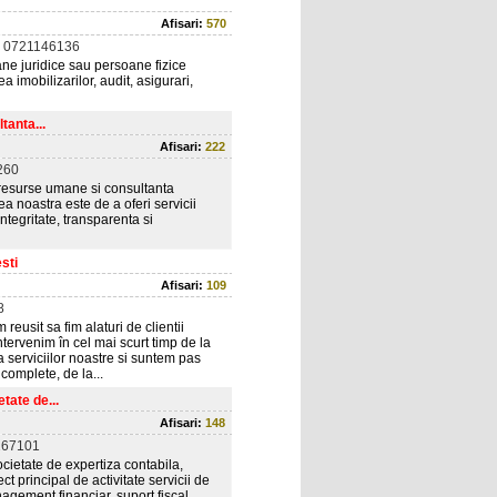
Afisari:
570
 0721146136
ne juridice sau persoane fizice
a imobilizarilor, audit, asigurari,
tanta...
Afisari:
222
260
, resurse umane si consultanta
ea noastra este de a oferi servicii
ntegritate, transparenta si
sti
Afisari:
109
8
eusit sa fim alaturi de clientii
intervenim în cel mai scurt timp de la
a serviciilor noastre si suntem pas
complete, de la...
tate de...
Afisari:
148
267101
cietate de expertiza contabila,
 principal de activitate servicii de
nagement financiar, suport fiscal,