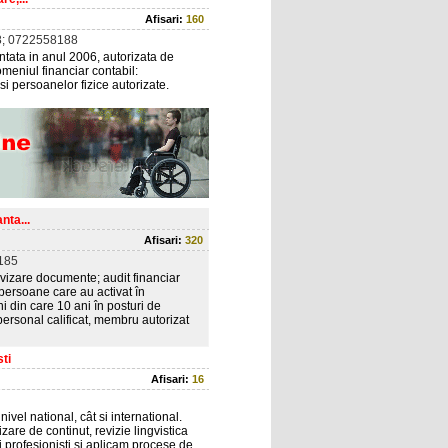
Afisari:
160
; 0722558188
ntata in anul 2006, autorizata de
meniul financiar contabil:
m si persoanelor fizice autorizate.
nta...
Afisari:
320
185
avizare documente; audit financiar
 persoane care au activat în
i din care 10 ani în posturi de
rsonal calificat, membru autorizat
ti
Afisari:
16
ivel national, cât si international.
izare de continut, revizie lingvistica
i profesionisti si aplicam procese de