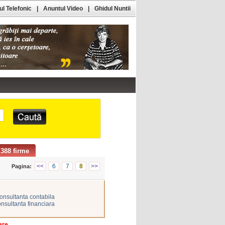
l Telefonic
|
Anuntul Video
|
Ghidul Nuntii
388 firme
<<
6
7
8
>>
Pagina:
onsultanta contabila
nsultanta financiara
re,...