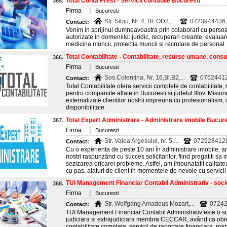
Total Conta Prest - Servicii contabile Bucuresti
365.
|
Firma
Bucuresti
Str. Sibiu, Nr. 4, Bl. OD2,...
0723944436;
Contact:
Venim in sprijinul dumneavoastra prin colaborari cu persoa
autorizate in domeniile: juridic, recuperari creante, evaluare
medicina muncii, protectia muncii si recrutare de personal.
Total Contabilitate - Contabilitate, resurse umane, consul
366.
|
Firma
Bucuresti
Sos.Colentina, Nr. 16,Bl.B2,...
0752441
Contact:
Total Contabilitate ofera servicii complete de contabilitate
pentru companiile aflate in Bucuresti si judetul Ilfov. Misiun
externalizate clientilor nostrii impreuna cu profesionalism, i
disponibilitate.
Total Expert Administrare - Administrare imobile Bucure
367.
|
Firma
Bucuresti
Str. Valea Argesului, nr. 5,...
072928412
Contact:
Cu o experienta de peste 10 ani în administrare imobile, am r
nostri raspunzând cu succes solicitarilor, fiind pregatiti sa 
sezizarea oricarei probleme. Astfel, am îmbunatatit calitate
cu pas, alaturi de client în momentele de nevoie cu servicii 
TUI Management Financiar Contabil Administrativ - socie
368.
|
Firma
Bucuresti
Str. Wolfgang Amadeus Mozart,...
0724
Contact:
TUI Management Financiar Contabil Administrativ este o so
judiciara si extrajudiciara membra CECCAR, având ca obiect
contabilitate completa, servicii de raportare financiara, ma