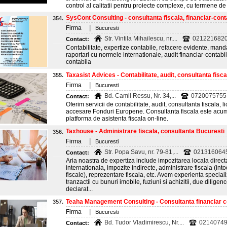
control al calitatii pentru proiecte complexe, cu termene de 
SysCont Consulting - consultanta fiscala, financiar-contab
354.
|
Firma
Bucuresti
Str. Vintila Mihailescu, nr....
0212216820
Contact:
Contabilitate, expertize contabile, refacere evidente, mandat
raportari cu normele internationale, audit financiar-contabil,
contabila
Taxasist Advices - Contabilitate, audit, consultanta fiscal
355.
|
Firma
Bucuresti
Bd. Camil Ressu, Nr. 34,...
0720075755
Contact:
Oferim servicii de contabilitate, audit, consultanta fiscala, li
accesare Fonduri Europene. Consultanta fiscala este ac
platforma de asistenta fiscala on-line.
Taxhouse - Administrare fiscala, consultanta Bucuresti
356.
|
Firma
Bucuresti
Str. Popa Savu, nr. 79-81,...
021316064
Contact:
Aria noastra de expertiza include impozitarea locala direct
internationala, impozite indirecte, administrare fiscala (int
fiscale), reprezentare fiscala, etc. Avem experienta specializa
tranzactii cu bunuri imobile, fuziuni si achizitii, due dilige
declarat...
Teaha Management Consulting - Consultanta financiar con
357.
|
Firma
Bucuresti
Bd. Tudor Vladimirescu, Nr....
0214074
Contact: