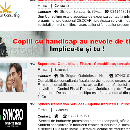
|
Firma
Constanta
Str. Ioan Borcea, Nr. 39A,...
0341448518
Contact:
Sun Consulting este o societate de expertiza contabila infii
organismul professional CECCAR , presteaza servicii in do
societatilor mici si mijlocii, asociatiilor si fundatiilor precu
Supercont - Contabilitate-Fisc.ro - Contabilitate, consulta
352.
|
Firma
Bucuresti
Str. Grigore Gabrielescu, Nr....
0744310
Contact:
Contabilitate; consultanta fiscala; servicii resurse umane; 
Firma de contabilitate a noastra are astfel de profesionisti,
serviciile de Control Fiscal Persoane Juridice timp de 17 an
conducere. De asemenea, echipa este formata numai din pe
în Ca...
Syncro Translation Services - Agentie traduceri Bucures
353.
|
Firma
Bucuresti
0722106060
Contact:
Servicii de traducere profesionala pentru companii, atât la n
Suntem specializati în traduceri tehnice si industriale, local
si servicii DTP multilingve. Lucram cu echipe de traducator