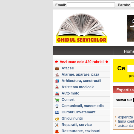
Email:
Parola:
Vezi toate cele 420 rubrici
Ce
Afaceri
Alarme, aparare, paza
pro
Arhitectura, constructii
Asistenta medicala
Expertiza
Auto moto
Comert
Numai cu:
Comunicatii, massmedia
Cursuri, invatamant
•
expertiza
Ghidul nuntii
•
firma cont
Reparatii, service
•
asistenta 
Restaurante, cazinouri