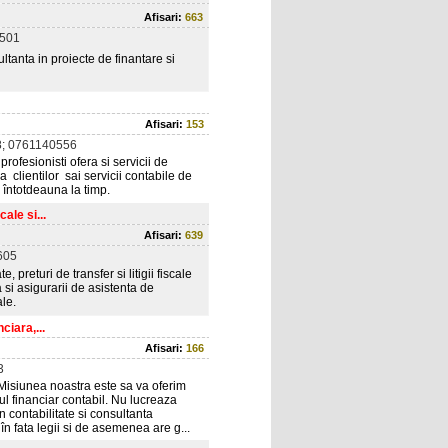
Afisari:
663
501
ltanta in proiecte de finantare si
Afisari:
153
; 0761140556
rofesionisti ofera si servicii de
 clientilor sai servicii contabile de
si întotdeauna la timp.
ale si...
Afisari:
639
605
 preturi de transfer si litigii fiscale
a si asigurarii de asistenta de
ale.
ciara,...
Afisari:
166
3
. Misiunea noastra este sa va oferim
ul financiar contabil. Nu lucreaza
 contabilitate si consultanta
n fata legii si de asemenea are g...