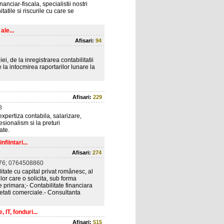
anciar-fiscala, specialistii nostri
tatile si riscurile cu care se
ale...
Afisari:
94
ei, de la inregistrarea contabilitatii
 la intocmirea raportarilor lunare la
Afisari:
229
8
expertiza contabila, salarizare,
esionalism si la preturi
ate.
fiintari...
Afisari:
274
76; 0764508860
te cu capital privat românesc, al
lor care o solicita, sub forma
e primara;- Contabilitate financiara
ietati comerciale.- Consultanta
T, fonduri...
Afisari:
515