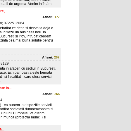
tuatii de urgenta. Venim în întâm...
e,...
Afisari:
177
8; 0722512064
tarilor ce detin si dezvolta deja o
a initieze un business nou. In
ucuresti si Ilfov, intrucat credem
prezinta cea mai buna solutie pentru
Afisari:
267
53129
ta în afaceri cu sediul în Bucuresti,
e taxe. Echipa noastra este formata
 si fiscalitatii, care ofera servicii
.
te in...
Afisari:
265
84
 - va punem la dispozitie servicii
atilor societatii dumneavoastra si
e Uniunii Europele. Va oferim:
 in munca (protectia muncii) si
...