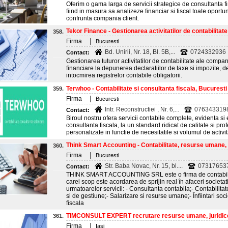
Oferim o gama larga de servicii strategice de consultanta fin
fiind in masura sa analizeze financiar si fiscal toate oportuni
confrunta compania client.
Tekor Finance - Gestionarea activitatilor de contabilitate 
358.
|
Firma
Bucuresti
Bd. Unirii, Nr. 18, Bl. 5B,...
0724332936
Contact:
Gestionarea tuturor activitatilor de contabilitate ale compani
financiare la depunerea declaratiilor de taxe si impozite, de
intocmirea registrelor contabile obligatorii.
Terwhoo - Contabilitate si consultanta fiscala, Bucuresti
359.
|
Firma
Bucuresti
Intr. Reconstructiei , Nr. 6,...
076343319
Contact:
Biroul nostru ofera servicii contabile complete, evidenta si 
consultanta fiscala, la un standard ridicat de calitate si prof
personalizate in functie de necesitatile si volumul de activit
Think Smart Accounting - Contabilitate, resurse umane, in
360.
|
Firma
Bucuresti
Str. Baba Novac, Nr. 15, bl....
07317653
Contact:
THINK SMART ACCOUNTING SRL este o firma de contabilita
carei scop este acordarea de sprijin real în afaceri societati
urmatoarelor servicii: - Consultanta contabila;- Contabilitat
si de gestiune;- Salarizare si resurse umane;- Înfiintari soc
fiscala
TIMCONSULT EXPERT recrutare resurse umane, juridice, I
361.
|
Firma
Iasi