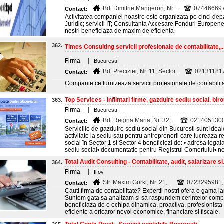
Bd. Dimitrie Mangeron, Nr....
07446669
Contact:
Activitatea companiei noastre este organizata pe cinci dep
Juridic; servicii IT; Consultanta Accesare Fonduri Europene; C
nostri beneficiaza de maxim de eficienta
362.
Times Consulting servicii profesionale de contabilitate,..
|
Firma
Bucuresti
Bd. Preciziei, Nr. 11, Sector...
02131181
Contact:
Companie ce furnizeaza servicii profesionale de contabilitat
Top Services - Infiintari firme, gazduire sediu social, birou
363.
|
Firma
Bucuresti
Bd. Regina Maria, Nr. 32,...
0214051300
Contact:
Serviciile de gazduire sediu social din Bucuresti sunt idea
activitate la sediu sau pentru antreprenorii care lucreaza r
social în Sector 1 si Sector 4 beneficiezi de: • adresa lega
sediu social• documentatie pentru Registrul Comertului• n
Total Audit Consulting - Contabilitate, audit, salarizare si.
364.
|
Firma
Ilfov
Str. Maxim Gorki, Nr. 21,...
0723295981;
Contact:
Cauti firma de contabilitate? Expertii nostri ofera o gama lar
Suntem gata sa analizam si sa raspundem cerintelor compan
beneficiaza de o echipa dinamica, proactiva, profesionista si
eficiente a oricaror nevoi economice, financiare si fiscale.