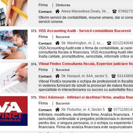
|
Firma
Dimbovita
Aleea Manastirea Dealu, Nr....
0766273
Contact:
Oferim servicii de contabilitate, resurse umane, dar si consu
servicii conexe.
VGS Accounting Audit - Servicii contabilitate Bucuresti
373.
|
Firma
Bucuresti
Str. Washington, nr. 2, sc....
0212240048
Contact:
VGS Accounting Audit este o firma de contabilitate, ai carei p
consultanta fiscala si financiara. VGS Accounting Audit ofera
înalta calitate, promptitudine, seriozitate, informatii critice 
Viboal Findex Consultanta fiscala, Expertize judiciare fisc
374.
|
Firma
Bucuresti
Str. Nasaud, nr. 64A, sector 5,
0314380
Contact:
Viboal FindEx reuneste o echipa de profesionisti in fiscalitate,
in vederea furnizarii de solutii la provocari de natura fiscal
specialitate in interactionarea cu succes cu autoritatile fisc
Vinci Adomean - Infiintari si desfintari firme, analiza finan
375.
|
Firma
Bucuresti
Str. Fluturilor, nr. 4, Sector 5
077115014
Contact:
Infiintare, modificare, desfiintare firme, Analiza financiara
seriozitate, continuitate si pregatire profesionala in domeni
pentru dvs. o singura persoana, ci o echipa cu experienta în
financiara. Firma de analiza financiara este raspunzatoare î