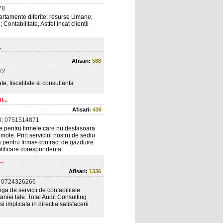
78
artamente diferite: resurse Umane;
ontabilitate, Astfel incat clientii
.
Afisari:
588
72
e, fiscalitate si consultanta
...
Afisari:
430
; 0751514871
le pentru firmele care nu desfasoara
emote. Prin serviciul nostru de sediu
la pentru firma• contract de gazduire
otificare corespondenta
..
Afisari:
1336
 0724326266
ga de servicii de contabilitate.
iei tale. Total Audit Consulting
 implicata in directia satisfacerii