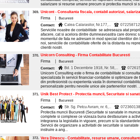
salarizare si resurse umane precum si protectia muncii si si
Unicont - Consultanta fiscala, contabil autorizat, salarizar
369.
|
Firma
Bucuresti
Calea Calarasilor, Nr.177,...
072258712
Contact:
Serviciile noastre de contabilitate se adreseaza atat proprie
afacere, cat si acelora dintre dumneavoastra care doresc s
momentul de fata ne adresam in mod special clientilor din B
noi, serviciile de contabilitate oferite de la distanta nu re
clientii nostri.
Unicorn Consulting - Firma Contabilitate Bucuresti
370.
|
Firma
Bucuresti
Bd. 1 Decembrie 1918, Nr. 58,...
07261
Contact:
Unicorn Consulting este o firma de contabilitate si consultan
specializata în servicii financiar-contabile si optimizare d
din profesionisti cu experienta vasta în domeniul contabilitatii
personalizate pentru nevoile unice ale partenerilor nostri. ..
Unik Best Protect - Protectia muncii, Securitate si sanata
371.
|
Firma
Bucuresti
Str. Sg. Petcu Avram, nr. 6,...
07236013
Contact:
Protectia muncii Bucuresti (Securitate si sanatate in munca)
complete si complexe ce vizeaza buna desfasurare a activit
integrarea la legislatia in vigoare, precum si la standardel
Servicii de organizare a activitatii de securitate si sanatate
instruire a ang...
372.
Vera Dinescu - Contabilitate, resurse umane, consultanta