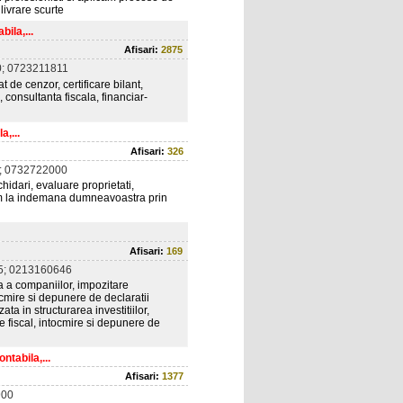
livrare scurte
ila,...
Afisari:
2875
; 0723211811
 de cenzor, certificare bilant,
 consultanta fiscala, financiar-
a,...
Afisari:
326
; 0732722000
chidari, evaluare proprietati,
um la indemana dumneavoastra prin
Afisari:
169
5; 0213160646
a a companiilor, impozitare
ocmire si depunere de declaratii
ta in structurarea investitiilor,
nce fiscal, intocmire si depunere de
tabila,...
Afisari:
1377
900