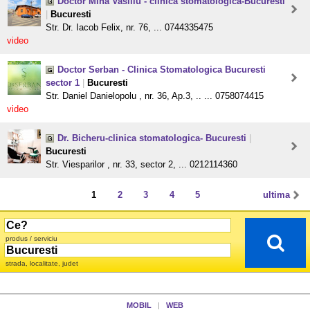
Doctor Mina Vasiliu - clinica stomatologica-Bucuresti
|
Bucuresti
Str. Dr. Iacob Felix, nr. 76, ... 0744335475
video
Doctor Serban - Clinica Stomatologica Bucuresti
sector 1
|
Bucuresti
Str. Daniel Danielopolu , nr. 36, Ap.3, .. ... 0758074415
video
Dr. Bicheru-clinica stomatologica- Bucuresti
|
Bucuresti
Str. Viesparilor , nr. 33, sector 2, ... 0212114360
1
2
3
4
5
ultima
produs / serviciu
strada, localitate, judet
MOBIL
|
WEB