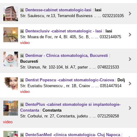
Dentesse-cabinet stomatologic-Iasi
|
Iasi
Str. Saulescu, nr.13, Terramold Business .. ... 0232210105
Dentexclusiv -cabinet stomatologic - Iasi
|
Iasi
Str. Moara de Foc, nr 4, Bl. 405, Sc. B, .. ... 0332144975
video
Dentimar - Clinica stomatologica, Bucuresti
|
Bucuresti
Str. Uranus, Nr. 102-104, bl. A7, parter .. ... 0748221533
Dentist Popescu -cabinet stomatologic-Craiova
|
Dolj
Str. Eustatiu Stoenescu , nr. 1B, Craiov .. ... 0351447914
video
DentoPlus -cabinet stomatologie si implantologie-
Constanta
|
Constanta
Str. Corbului, nr. 27, Constanta, judetu .. ... 0721259258
video
DentoSanMed -clinica stomatologica- Cluj Napoca
|