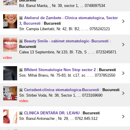
Bucuresti
Bd. Banul Manta, , Nr. 39, sector 1, ... 0749097534
Atelierul de Zambete - Clinica stomatologica, Sector
3, Bucuresti
|
Bucuresti
Str. Campia Libertatii, Nr. 42, Bl. B2, .. ... 0755242121
Beauty Smile - cabinet stomatologic- Bucuresti
|
Bucuresti
Calea 13 Septembrie, Nr.133, Bl. T2b, S .. ... 0723245871
video
BRdent Stomatologie Non Stop sector 2
|
Bucuresti
Sos. Mihai Bravu, Nr. 75-83, bl. c17, sc .. ... 0737851550
Cerisdent-clinica stomatologica-Bucuresti
|
Bucuresti
Str. Stirbei Voda, Nr. 38, Sector 1, ... 0723169690
video
CLINICA DENTARA DR. LEAHU
|
Bucuresti
Str. Banul Antonache , Nr. 29, ... 0762.845.512