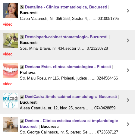
Dentaline - Clinica stomatologica, Bucuresti
|
Bucuresti
Calea Vacaresti, Nr. 356-358, Sector 4, .. ... 0310051795
video
Dentalspark-cabinet stomatologic- Bucuresti
|
Bucuresti
Sos. Mihai Bravu, nr. 434,sector 3, ... 0723238728
video
Dentana Estet- clinica stomatologica - Ploiesti
|
Prahova
Str. Malu Rosu, nr 116, Ploiesti, judetu .. ... 0244584466
video
DentCadra Smile-cabinet stomatologic- Bucuresti
|
Bucuresti
Aleea Cetatuia, nr. 12, bloc 25, scara .. ... 0740428859
Dentem - Clinica estetica dentara si implantologie
Bucuresti
|
Bucuresti
Str. George Calinescu, nr. 5, parter, Se .. ... 0723587127