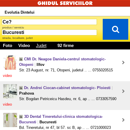
Evolutia Dintelui
produs / serviciu
strada, localitate, judet
Foto
Video
Judet
92 firme
CMI Dr. Neagoe Daniela-centrul stomatologic-
Otopeni
|
Ilfov
Str. 23 August, nr. 71, Otopeni, judetul .. ... 0755020515
video
Dr. Andrei Ciocan-cabinet stomatologic- Ploiesti
|
Prahova
Str. Bogdan Petriceicu Hasdeu, nr. 6, ap .. ... 0733057590
video
3D Dental Tineretului-clinica stomatologica-
Bucuresti
|
Bucuresti
Bd. Tineretului, nr 47, bl 57. sc B, ap .. ... 0721000023