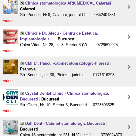
Clinica stomatologica ARK MEDICAL Calarasi
|
Calarasi
Str. Panduri, Nr.8, Calarasi, judetul C .. ... 0342401851
video
Clinicile Dr. Alecu - Centru de Estetica,
Implantologie si...
|
Bucuresti
Calea Vitan, Nr. 28, et. 3, Sector 3 (Vi .. ... 0729690925
video
CMI Dr. Pascu -cabinet stomatologic-Ploiesti
|
Prahova
Str. Banesti , nr. 38, Ploiesti, judetul .. ... 0771616298
video
Crystal Dental Clinic - Clinica stomatologica,
Bucuresti
|
Bucuresti
Str. Olteni, Nr. 10, Sector 3, Bucuresti ... 0723503525
video
Daff Dent - Cabinet stomatologic Bucuresti
|
Bucuresti
Calea 13 septembrie, nr 231, bl V1, sc 1 .. ... 0726024373