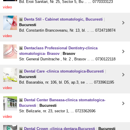
Bd. Eroii Sanitari, Nr. 25, Sector 5, Bu .. ... 0770333123
video
Denta Stil - Cabinet stomatologic, Bucuresti
|
Bucuresti
Bd. Constantin Brancoveanu, Nr. 13, bl. .. ... 0724718874
video
Dentaclass Professional Dentistry-clinica
stomatologica- Brasov
|
Brasov
Str. General Dumitrache , Nr. 2 , Brasov .. ... 0730122118
Dental Care -clinica stomatologica-Bucuresti
|
Bucuresti
Bd. Basarabia, nr. 106, bl. D5, ap.3, se .. ... 0733961195
video
Dental Center Baneasa-clinica stomatologica-
Bucuresti
|
Bucuresti
Str. Belizarie, nr. 23, sector 1, ... 0723362696
video
Dental Crown -clinica dentara-Bucuresti
|
Bucuresti