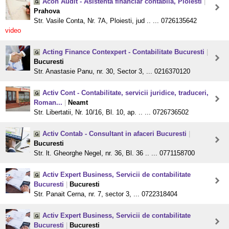
Acon Audit - Asistenta financiar contabila, Ploiesti
|
Prahova
Str. Vasile Conta, Nr. 7A, Ploiesti, jud .. ... 0726135642
video
Acting Finance Contexpert - Contabilitate Bucuresti
|
Bucuresti
Str. Anastasie Panu, nr. 30, Sector 3, ... 0216370120
Activ Cont - Contabilitate, servicii juridice, traduceri,
Roman...
|
Neamt
Str. Libertatii, Nr. 10/16, Bl. 10, ap. .. ... 0726736502
Activ Contab - Consultant in afaceri Bucuresti
|
Bucuresti
Str. lt. Gheorghe Negel, nr. 36, Bl. 36 .. ... 0771158700
Activ Expert Business, Servicii de contabilitate
Bucuresti
|
Bucuresti
Str. Panait Cerna, nr. 7, sector 3, ... 0722318404
Activ Expert Business, Servicii de contabilitate
Bucuresti
|
Bucuresti