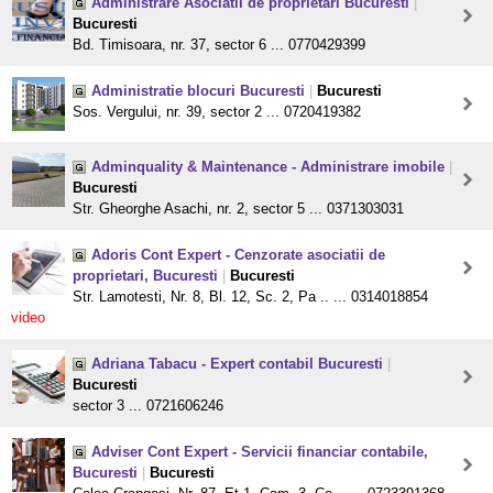
Administrare Asociatii de proprietari Bucuresti
|
Bucuresti
Bd. Timisoara, nr. 37, sector 6 ... 0770429399
Administratie blocuri Bucuresti
|
Bucuresti
Sos. Vergului, nr. 39, sector 2 ... 0720419382
Adminquality & Maintenance - Administrare imobile
|
Bucuresti
Str. Gheorghe Asachi, nr. 2, sector 5 ... 0371303031
Adoris Cont Expert - Cenzorate asociatii de
proprietari, Bucuresti
|
Bucuresti
Str. Lamotesti, Nr. 8, Bl. 12, Sc. 2, Pa .. ... 0314018854
video
Adriana Tabacu - Expert contabil Bucuresti
|
Bucuresti
sector 3 ... 0721606246
Adviser Cont Expert - Servicii financiar contabile,
Bucuresti
|
Bucuresti