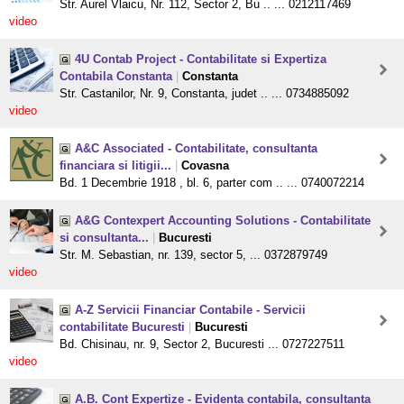
Str. Aurel Vlaicu, Nr. 112, Sector 2, Bu .. ... 0212117469
video
4U Contab Project - Contabilitate si Expertiza
Contabila Constanta
|
Constanta
Str. Castanilor, Nr. 9, Constanta, judet .. ... 0734885092
video
A&C Associated - Contabilitate, consultanta
financiara si litigii...
|
Covasna
Bd. 1 Decembrie 1918 , bl. 6, parter com .. ... 0740072214
A&G Contexpert Accounting Solutions - Contabilitate
si consultanta...
|
Bucuresti
Str. M. Sebastian, nr. 139, sector 5, ... 0372879749
video
A-Z Servicii Financiar Contabile - Servicii
contabilitate Bucuresti
|
Bucuresti
Bd. Chisinau, nr. 9, Sector 2, Bucuresti ... 0727227511
video
A.B. Cont Expertize - Evidenta contabila, consultanta