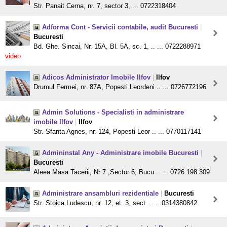
Str. Panait Cerna, nr. 7, sector 3, ... 0722318404
Adforma Cont - Servicii contabile, audit Bucuresti
|
Bucuresti
Bd. Ghe. Sincai, Nr. 15A, Bl. 5A, sc. 1, .. ... 0722288971
video
Adicos Administrator Imobile Ilfov
|
Ilfov
Drumul Fermei, nr. 87A, Popesti Leordeni .. ... 0726772196
Admin Solutions - Specialisti in administrare
imobile Ilfov
|
Ilfov
Str. Sfanta Agnes, nr. 124, Popesti Leor .. ... 0770117141
Admininstal Any - Administrare imobile Bucuresti
|
Bucuresti
Aleea Masa Tacerii, Nr 7 ,Sector 6, Bucu .. ... 0726.198.309
Administrare ansambluri rezidentiale
|
Bucuresti
Str. Stoica Ludescu, nr. 12, et. 3, sect .. ... 0314380842