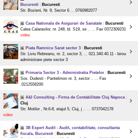
Bucuresti
|
Bucuresti
Str. Bozieni, Nr. 9, Sector 6 ... 0760982077
Casa Nationala de Asigurari de Sanatate
|
Bucuresti
Calea Calarasilor, nr. 248, bl. S19, se .. ... Fax 0372309231
video
Piata Ramnicu Sarat sector 3
|
Bucuresti
Str. Liviu Rebreanu, nr. 2, sector 3, ... 021.340.40.11 - birou
administrare piete sector 3
Primaria Sector 3 - Administratia Pietelor
|
Bucuresti
Sos. Dudesti - Pantelimon nr. 3, sector .. ... Fax
.0212558200
A&I Consulting - Firma de Contabilitate Cluj Napoca
|
Cluj
Str. Motilor , Nr.6-8, etajul 5, Cluj, j .. ... 0737042178
video
3B Expert Audit - Audit, contabilitate, consultanta
fiscala, Bucuresti
|
Bucuresti