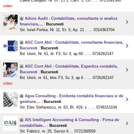
Calea Crangasi, Nr. 87, Et.1, Cam. 3, Co .. ... 0723391368
video
Advos Audit - Contabilitate, consultanta si analiza
financiara,...
|
Bucuresti
Str. Ionel Perlea, Nr. 11, Et. 5, Ap. 21 .. ... 0314363704
AGC Cont Abil - Contabilitate, consultanta financiara,
Bucuresti
|
Bucuresti
Bd. Unirii, Nr. 61, bl. F3, Sc 3, ap 60 .. ... 0726262147
AGC Cont Abil - Contabilitate, Expertiza contabila,
Bucuresti
|
Bucuresti
Bd. Unirii, nr. 61, bloc F3, Sc 3, ap 6 .. ... 0726262147
video
Agva Consulting - Evidenta contabila financiara si de
gestiune,...
|
Bucuresti
Str. Elev Stefanescu, nr. 63, Bl. 419, s .. ... 0746151104
AIS Intelligent Accounting & Consulting - Firma de
contabilitate...
|
Bucuresti
Str. Fabricii, nr. 25, Sector 6 ... 0721260559