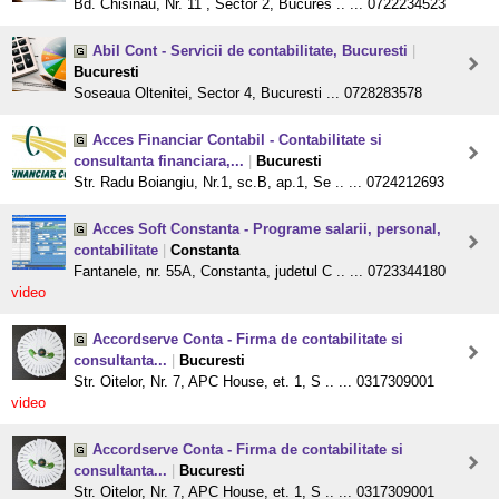
Bd. Chisinau, Nr. 11 , Sector 2, Bucures .. ... 0722234523
Abil Cont - Servicii de contabilitate, Bucuresti
|
Bucuresti
Soseaua Oltenitei, Sector 4, Bucuresti ... 0728283578
Acces Financiar Contabil - Contabilitate si
consultanta financiara,...
|
Bucuresti
Str. Radu Boiangiu, Nr.1, sc.B, ap.1, Se .. ... 0724212693
Acces Soft Constanta - Programe salarii, personal,
contabilitate
|
Constanta
Fantanele, nr. 55A, Constanta, judetul C .. ... 0723344180
video
Accordserve Conta - Firma de contabilitate si
consultanta...
|
Bucuresti
Str. Oitelor, Nr. 7, APC House, et. 1, S .. ... 0317309001
video
Accordserve Conta - Firma de contabilitate si
consultanta...
|
Bucuresti
Str. Oitelor, Nr. 7, APC House, et. 1, S .. ... 0317309001