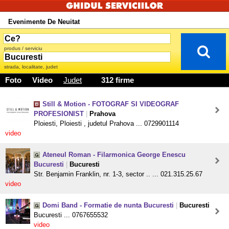
Evenimente De Neuitat
produs / serviciu
strada, localitate, judet
Foto
Video
Judet
312 firme
Still & Motion - FOTOGRAF SI VIDEOGRAF
PROFESIONIST
|
Prahova
Ploiesti, Ploiesti , judetul Prahova ... 0729901114
video
Ateneul Roman - Filarmonica George Enescu
Bucuresti
|
Bucuresti
Str. Benjamin Franklin, nr. 1-3, sector .. ... 021.315.25.67
video
Domi Band - Formatie de nunta Bucuresti
|
Bucuresti
Bucuresti ... 0767655532
video