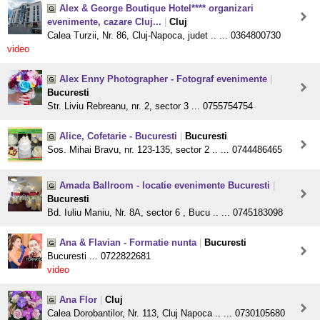
Alex & George Boutique Hotel**** organizari
evenimente, cazare Cluj...
|
Cluj
Calea Turzii, Nr. 86, Cluj-Napoca, judet .. ... 0364800730
video
Alex Enny Photographer - Fotograf evenimente
|
Bucuresti
Str. Liviu Rebreanu, nr. 2, sector 3 ... 0755754754
Alice, Cofetarie - Bucuresti
|
Bucuresti
Sos. Mihai Bravu, nr. 123-135, sector 2 .. ... 0744486465
Amada Ballroom - locatie evenimente Bucuresti
|
Bucuresti
Bd. Iuliu Maniu, Nr. 8A, sector 6 , Bucu .. ... 0745183098
Ana & Flavian - Formatie nunta
|
Bucuresti
Bucuresti ... 0722822681
video
Ana Flor
|
Cluj
Calea Dorobantilor, Nr. 113, Cluj Napoca .. ... 0730105680