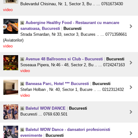
Bulevardul Chisinau, Nr. 1, Sector 3, Bu .. ... 0761673430
video
Aubergine Healthy Food - Restaurant cu mancare
sanatoasa, Bucuresti
|
Bucuresti
Strada Smardan, Nr 33, sector 3, Bucures .. ... 0771358661
(Aviatorilor)
video
Avenue 48 Ballrooms si Club - Bucuresti
|
Bucuresti
Soseaua Pipera, Nr.46 - 48, Sector 2, Bu .. ... 0724247163
video
Baneasa Parc, Hotel *** Bucuresti
|
Bucuresti
Stefan Holban , Nr. 40, Sector 1, Bucure .. ... 0212312432
video
Baletul WOW DANCE
|
Bucuresti
Bucuresti ... 0769.630.501
Baletul WOW Dance - dansatori profesionisti
evenimente
|
Bucuresti