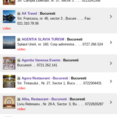
Str. Campia Libertatii, nr. 37, sector 3 .. ... 0213241358
AA Travel
|
Bucuresti
Str. Franceza, nr. 46, sector 3 , Bucure .. ... Fax:
021.310.78.06
video
AGENTIA SLAVIA TURISM
|
Bucuresti
Splaiul Unirii, nr. 160, Corp administra .. ... 0727.266.524
video
Agentia Vanessa Events
|
Bucuresti
Bucuresti ... 0721.262.141
Agora Restaurant - Bucuresti
|
Bucuresti
Str. Tintasului , Nr. 27, Sector 1, Bucu .. ... 0722304431
video
Alba, Restaurant - Bucuresti
|
Bucuresti
Liviu Rebreanu , Nr. 29 A, Sector. 3, Bu .. ... 0722820287
video