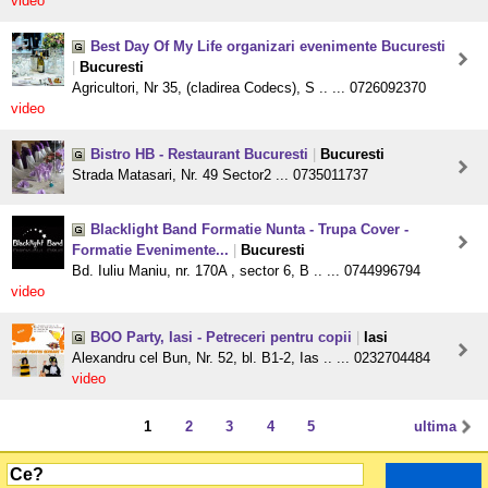
video
Best Day Of My Life organizari evenimente Bucuresti
|
Bucuresti
Agricultori, Nr 35, (cladirea Codecs), S .. ... 0726092370
video
Bistro HB - Restaurant Bucuresti
|
Bucuresti
Strada Matasari, Nr. 49 Sector2 ... 0735011737
Blacklight Band Formatie Nunta - Trupa Cover -
Formatie Evenimente...
|
Bucuresti
Bd. Iuliu Maniu, nr. 170A , sector 6, B .. ... 0744996794
video
BOO Party, Iasi - Petreceri pentru copii
|
Iasi
Alexandru cel Bun, Nr. 52, bl. B1-2, Ias .. ... 0232704484
video
1
2
3
4
5
ultima