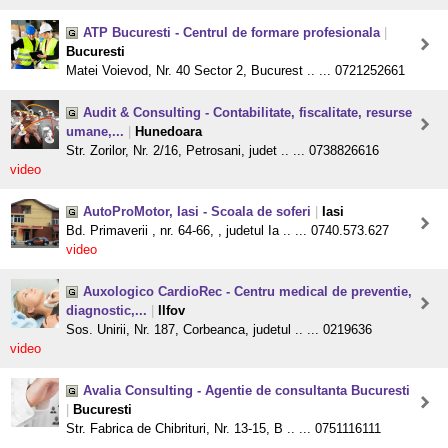
ATP Bucuresti - Centrul de formare profesionala
|
Bucuresti
Matei Voievod, Nr. 40 Sector 2, Bucurest .. ... 0721252661
Audit & Consulting - Contabilitate, fiscalitate, resurse
umane,...
|
Hunedoara
Str. Zorilor, Nr. 2/16, Petrosani, judet .. ... 0738826616
video
AutoProMotor, Iasi - Scoala de soferi
|
Iasi
Bd. Primaverii , nr. 64-66, , judetul Ia .. ... 0740.573.627
video
Auxologico CardioRec - Centru medical de preventie,
diagnostic,...
|
Ilfov
Sos. Unirii, Nr. 187, Corbeanca, judetul .. ... 0219636
video
Avalia Consulting - Agentie de consultanta Bucuresti
|
Bucuresti
Str. Fabrica de Chibrituri, Nr. 13-15, B .. ... 0751116111