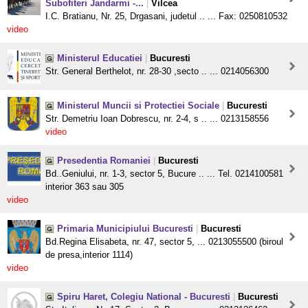
Subofiteri Jandarmi -...
|
Vilcea
I.C. Bratianu, Nr. 25, Drgasani, judetul .. ... Fax: 0250810532
video
Ministerul Educatiei
|
Bucuresti
Str. General Berthelot, nr. 28-30 ,secto .. ... 0214056300
Ministerul Muncii si Protectiei Sociale
|
Bucuresti
Str. Demetriu Ioan Dobrescu, nr. 2-4, s .. ... 0213158556
video
Presedentia Romaniei
|
Bucuresti
Bd..Geniului, nr. 1-3, sector 5, Bucure .. ... Tel. 0214100581
interior 363 sau 305
video
Primaria Municipiului Bucuresti
|
Bucuresti
Bd.Regina Elisabeta, nr. 47, sector 5, ... 0213055500 (biroul
de presa,interior 1114)
video
Spiru Haret, Colegiu National - Bucuresti
|
Bucuresti