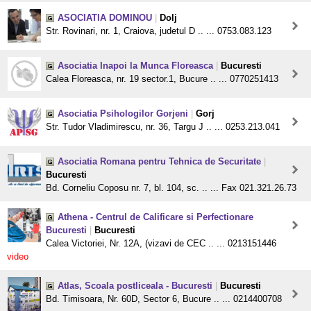
ASOCIATIA DOMINOU
|
Dolj
Str. Rovinari, nr. 1, Craiova, judetul D .. ... 0753.083.123
Asociatia Inapoi la Munca Floreasca
|
Bucuresti
Calea Floreasca, nr. 19 sector.1, Bucure .. ... 0770251413
Asociatia Psihologilor Gorjeni
|
Gorj
Str. Tudor Vladimirescu, nr. 36, Targu J .. ... 0253.213.041
Asociatia Romana pentru Tehnica de Securitate
|
Bucuresti
Bd. Corneliu Coposu nr. 7, bl. 104, sc. .. ... Fax 021.321.26.73
Athena - Centrul de Calificare si Perfectionare
Bucuresti
|
Bucuresti
Calea Victoriei, Nr. 12A, (vizavi de CEC .. ... 0213151446
video
Atlas, Scoala postliceala - Bucuresti
|
Bucuresti
Bd. Timisoara, Nr. 60D, Sector 6, Bucure .. ... 0214400708