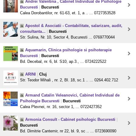
Andrei Valentina , Cabinet Individual de Psihologie
Bucuresti
|
Bucuresti
Calea Dorobantilor, nr. 61-63, et. 1, a .. ... 0727353528
Apostol & Asociatii - Contabilitate, salarizare, audit,
consultanta...
|
Bucuresti
Str. Sulina, Nr. 10, Sector 4, Bucuresti ... 0769770044
Aquamarin, Clinica psihologie si psihoterapie
Bucuresti
|
Bucuresti
Bd. Decebal, nr. 6, bl. S10, ap.3., ... 0724222522
ARINI
|
Cluj
Str. Teodor Mihali , nr. 2, Bl. 18, sc.1 .. ... 0264.402.712
Armand Catalin Veleanovici, Cabinet Individual de
Psihologie Bucuresti
|
Bucuresti
Calea Plevnei, nr. 16, sector 1, ... 0722427352
Armonia Consult - Cabinet psihologic Bucuresti
|
Bucuresti
Bd. Dimitrie Cantemir, nr 22, bl. 9, sc .. ... 0723690090