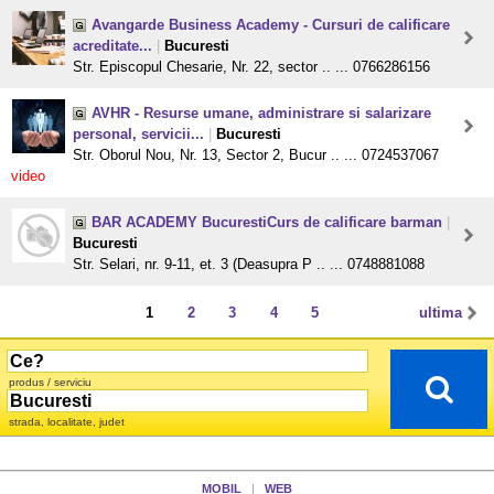
Avangarde Business Academy - Cursuri de calificare
acreditate...
|
Bucuresti
Str. Episcopul Chesarie, Nr. 22, sector .. ... 0766286156
AVHR - Resurse umane, administrare si salarizare
personal, servicii...
|
Bucuresti
Str. Oborul Nou, Nr. 13, Sector 2, Bucur .. ... 0724537067
video
BAR ACADEMY BucurestiCurs de calificare barman
|
Bucuresti
Str. Selari, nr. 9-11, et. 3 (Deasupra P .. ... 0748881088
1
2
3
4
5
ultima
produs / serviciu
strada, localitate, judet
MOBIL
|
WEB