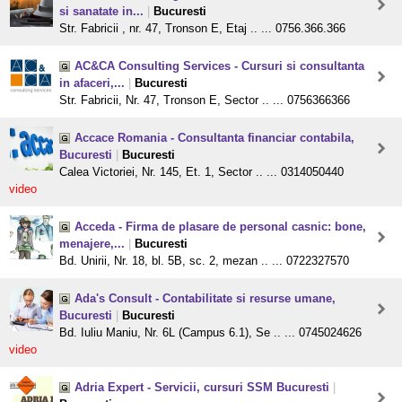
si sanatate in...
|
Bucuresti
Str. Fabricii , nr. 47, Tronson E, Etaj .. ... 0756.366.366
AC&CA Consulting Services - Cursuri si consultanta
in afaceri,...
|
Bucuresti
Str. Fabricii, Nr. 47, Tronson E, Sector .. ... 0756366366
Accace Romania - Consultanta financiar contabila,
Bucuresti
|
Bucuresti
Calea Victoriei, Nr. 145, Et. 1, Sector .. ... 0314050440
video
Acceda - Firma de plasare de personal casnic: bone,
menajere,...
|
Bucuresti
Bd. Unirii, Nr. 18, bl. 5B, sc. 2, mezan .. ... 0722327570
Ada's Consult - Contabilitate si resurse umane,
Bucuresti
|
Bucuresti
Bd. Iuliu Maniu, Nr. 6L (Campus 6.1), Se .. ... 0745024626
video
Adria Expert - Servicii, cursuri SSM Bucuresti
|