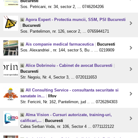
Bucuresti
Sos. Petricani, nr. 34, sector 2, ... 0746204206
Agora Expert - Protectia muncii, SSM, PSI Bucuresti
|
Bucuresti
Sos. Pantelimon, nr. 126, secor 2, ... 0765944171
Ais companie medical farmaceutica
|
Bucuresti
Sos. Alexandriei , nr. 144, sector 5, Bu .. ... 0219909
Alice Dobrinoiu - Cabinet de avocat Bucuresti
|
Bucuresti
Str. Negoiu, Nr. 4, Sector 3, ... 0720111653
All Consulting Service - consultanta securitate si
sanatate in...
|
Ilfov
Str. Fericirii, Nr. 162, Pantelimon, jud .. ... 0726284303
Alma Vision - Cursuri autorizate, training-uri,
calificari,...
|
Bucuresti
Calea Serban Voda, nr. 106, Sector 4 ... 0771122122