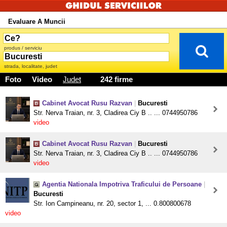
Evaluare A Muncii
produs / serviciu
strada, localitate, judet
Foto
Video
Judet
242 firme
Cabinet Avocat Rusu Razvan
|
Bucuresti
Str. Nerva Traian, nr. 3, Cladirea Ciy B .. ... 0744950786
video
Cabinet Avocat Rusu Razvan
|
Bucuresti
Str. Nerva Traian, nr. 3, Cladirea Ciy B .. ... 0744950786
video
Agentia Nationala Impotriva Traficului de Persoane
|
Bucuresti
Str. Ion Campineanu, nr. 20, sector 1, ... 0.800800678
video