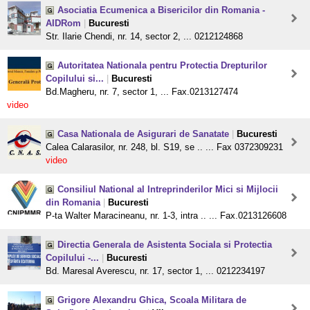
Asociatia Ecumenica a Bisericilor din Romania -
AIDRom
|
Bucuresti
Str. Ilarie Chendi, nr. 14, sector 2, ... 0212124868
Autoritatea Nationala pentru Protectia Drepturilor
Copilului si...
|
Bucuresti
Bd.Magheru, nr. 7, sector 1, ... Fax.0213127474
video
Casa Nationala de Asigurari de Sanatate
|
Bucuresti
Calea Calarasilor, nr. 248, bl. S19, se .. ... Fax 0372309231
video
Consiliul National al Intreprinderilor Mici si Mijlocii
din Romania
|
Bucuresti
P-ta Walter Maracineanu, nr. 1-3, intra .. ... Fax.0213126608
Directia Generala de Asistenta Sociala si Protectia
Copilului -...
|
Bucuresti
Bd. Maresal Averescu, nr. 17, sector 1, ... 0212234197
Grigore Alexandru Ghica, Scoala Militara de