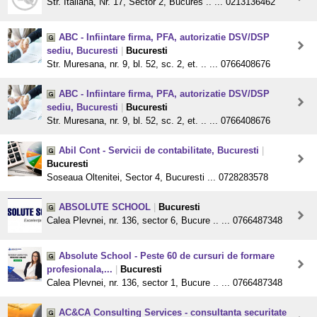
Str. Italiana, Nr. 17, Sector 2, Bucures .. ... 0213136462
ABC - Infiintare firma, PFA, autorizatie DSV/DSP
sediu, Bucuresti
|
Bucuresti
Str. Muresana, nr. 9, bl. 52, sc. 2, et. .. ... 0766408676
ABC - Infiintare firma, PFA, autorizatie DSV/DSP
sediu, Bucuresti
|
Bucuresti
Str. Muresana, nr. 9, bl. 52, sc. 2, et. .. ... 0766408676
Abil Cont - Servicii de contabilitate, Bucuresti
|
Bucuresti
Soseaua Oltenitei, Sector 4, Bucuresti ... 0728283578
ABSOLUTE SCHOOL
|
Bucuresti
Calea Plevnei, nr. 136, sector 6, Bucure .. ... 0766487348
Absolute School - Peste 60 de cursuri de formare
profesionala,...
|
Bucuresti
Calea Plevnei, nr. 136, sector 1, Bucure .. ... 0766487348
AC&CA Consulting Services - consultanta securitate