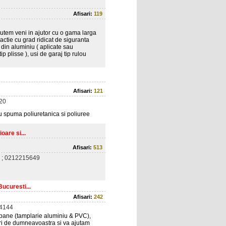
Afisari:
119
putem veni in ajutor cu o gama larga
ractie cu grad ridicat de siguranta
 din aluminiu ( aplicate sau
ip plisse ), usi de garaj tip rulou
Afisari:
121
20
cu spuma poliuretanica si poliuree
oare si...
Afisari:
513
 ; 0212215649
ucuresti...
Afisari:
242
4144
opane (tamplarie aluminiu & PVC),
turi de dumneavoastra si va ajutam