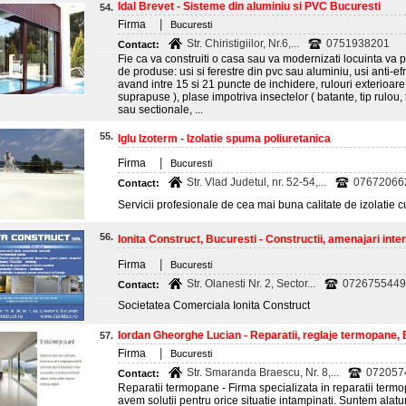
Idal Brevet - Sisteme din aluminiu si PVC Bucuresti
54.
|
Firma
Bucuresti
Str. Chiristigiilor, Nr.6,...
0751938201
Contact:
Fie ca va construiti o casa sau va modernizati locuinta va 
de produse: usi si ferestre din pvc sau aluminiu, usi anti-ef
avand intre 15 si 21 puncte de inchidere, rulouri exterioare
suprapuse ), plase impotriva insectelor ( batante, tip rulou, t
sau sectionale, ...
55.
Iglu Izoterm - Izolatie spuma poliuretanica
|
Firma
Bucuresti
Str. Vlad Judetul, nr. 52-54,...
07672066
Contact:
Servicii profesionale de cea mai buna calitate de izolatie 
56.
Ionita Construct, Bucuresti - Constructii, amenajari interi
|
Firma
Bucuresti
Str. Olanesti Nr. 2, Sector...
0726755449
Contact:
Societatea Comerciala Ionita Construct
Iordan Gheorghe Lucian - Reparatii, reglaje termopane, B
57.
|
Firma
Bucuresti
Str. Smaranda Braescu, Nr. 8,...
072057
Contact:
Reparatii termopane - Firma specializata in reparatii term
avem solutii pentru orice situatie intampinati. Suntem ala