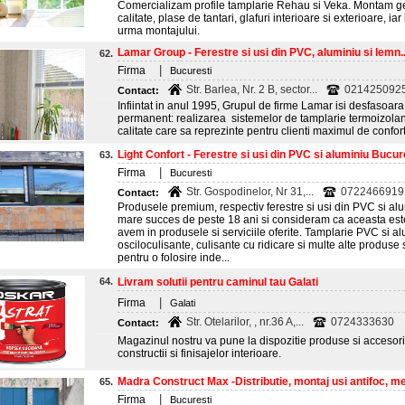
Comercializam profile tamplarie Rehau si Veka. Montam g
calitate, plase de tantari, glafuri interioare si exterioare, i
urma montajului.
Lamar Group - Ferestre si usi din PVC, aluminiu si lemn..
62.
|
Firma
Bucuresti
Str. Barlea, Nr. 2 B, sector...
0214250925;
Contact:
Infiintat in anul 1995, Grupul de firme Lamar isi desfasoara
permanent: realizarea sistemelor de tamplarie termoizolant
calitate care sa reprezinte pentru clienti maximul de confort, 
Light Confort - Ferestre si usi din PVC si aluminiu Bucur
63.
|
Firma
Bucuresti
Str. Gospodinelor, Nr 31,...
0722466919
Contact:
Produsele premium, respectiv ferestre si usi din PVC si alu
mare succes de peste 18 ani si consideram ca aceasta este
avem in produsele si serviciile oferite. Tamplarie PVC si alum
osciloculisante, culisante cu ridicare si multe alte produs
pentru o folosire inde...
64.
Livram solutii pentru caminul tau Galati
|
Firma
Galati
Str. Otelarilor, , nr.36 A,...
0724333630
Contact:
Magazinul nostru va pune la dispozitie produse si accesori
constructii si finisajelor interioare.
Madra Construct Max -Distributie, montaj usi antifoc, met
65.
|
Firma
Bucuresti