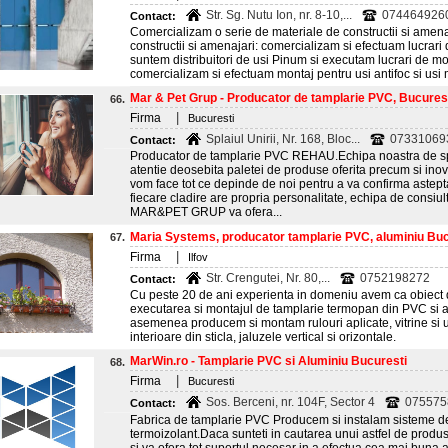
Str. Sg. Nutu Ion, nr. 8-10,...
074464926
Contact:
Comercializam o serie de materiale de constructii si amenaj
constructii si amenajari: comercializam si efectuam lucrari
suntem distribuitori de usi Pinum si executam lucrari de m
comercializam si efectuam montaj pentru usi antifoc si usi m
Mar & Pet Grup - Producator de tamplarie PVC, Bucures
66.
|
Firma
Bucuresti
Splaiul Unirii, Nr. 168, Bloc...
073310693
Contact:
Producator de tamplarie PVC REHAU.Echipa noastra de spe
atentie deosebita paletei de produse oferita precum si ino
vom face tot ce depinde de noi pentru a va confirma astept
fiecare cladire are propria personalitate, echipa de consiu
MAR&PET GRUP va ofera...
Maria Systems, producator tamplarie PVC, aluminiu Buc
67.
|
Firma
Ilfov
Str. Crengutei, Nr. 80,...
0752198272
Contact:
Cu peste 20 de ani experienta in domeniu avem ca obiect de
executarea si montajul de tamplarie termopan din PVC si al
asemenea producem si montam rulouri aplicate, vitrine si us
interioare din sticla, jaluzele vertical si orizontale.
MarWin.ro - Tamplarie PVC si Aluminiu Bucuresti
68.
|
Firma
Bucuresti
Sos. Berceni, nr. 104F, Sector 4
075575
Contact:
Fabrica de tamplarie PVC Producem si instalam sisteme de
termoizolant.Daca sunteti in cautarea unui astfel de produs,