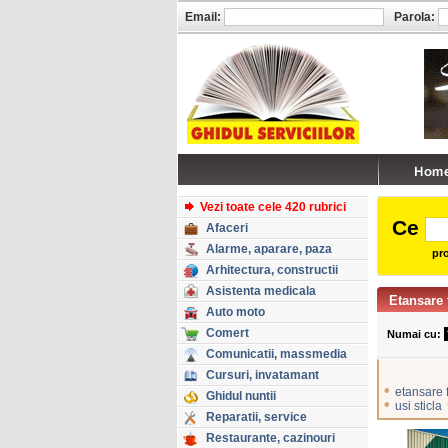
Email:
Parola:
Vezi toate cele 420 rubrici
Ce
Afaceri
Alarme, aparare, paza
pro
Arhitectura, constructii
Asistenta medicala
Etansare 
Auto moto
Comert
Numai cu:
Comunicatii, massmedia
Cursuri, invatamant
•
etansare 
Ghidul nuntii
•
usi sticla
Reparatii, service
Restaurante, cazinouri