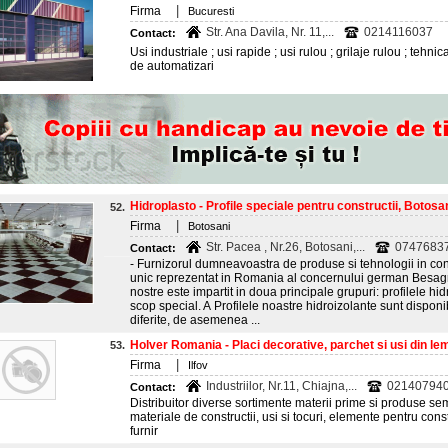
|
Firma
Bucuresti
Str. Ana Davila, Nr. 11,...
0214116037
Contact:
Usi industriale ; usi rapide ; usi rulou ; grilaje rulou ; tehn
de automatizari
Hidroplasto - Profile speciale pentru constructii, Botosa
52.
|
Firma
Botosani
Str. Pacea , Nr.26, Botosani,...
07476837
Contact:
- Furnizorul dumneavoastra de produse si tehnologii in co
unic reprezentat in Romania al concernului german Besa
nostre este impartit in doua principale grupuri: profilele hid
scop special. A Profilele noastre hidroizolante sunt disponi
diferite, de asemenea ...
Holver Romania - Placi decorative, parchet si usi din le
53.
|
Firma
Ilfov
Industriilor, Nr.11, Chiajna,...
0214079400
Contact:
Distribuitor diverse sortimente materii prime si produse semi
materiale de constructii, usi si tocuri, elemente pentru const
furnir