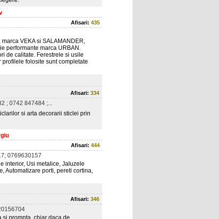
alegere.
v
Afisari:
435
ara, marca VEKA si SALAMANDER,
icatie performante marca URBAN.
i de calitate. Ferestrele si usile
rofilele folosite sunt completate
Afisari:
334
 ; 0742 847484 ;...
rilor si arta decorarii sticlei prin
rgiu
Afisari:
444
7; 0769630157
 interior, Usi metalice, Jaluzele
, Automatizare porti, pereti cortina,
Afisari:
346
20156704
a si prompta, chiar daca de