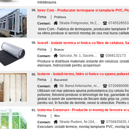
intotdeauna.
58.
Iorev Com - Producator termopane si tamplarie PVC, Plo
|
Firma
Prahova
Strada Poligonului, Nr.2,...
0745528553;
Contact:
Iorev Com - Fabrica de termopane, producator tamplarie 
va ofera produse si servicii montaj de cea mai buna calitat
59.
Isocell - Izolatie termica si fonica cu fibre de celuloza, Sac
|
Firma
Brasov
Spicului, Nr. 1, Sacele,...
0368132173
Contact:
Produce si distribuie materiale izolante din celuloza: izolat
etansare, hidroizolatii pentru acoperisuri
Isoterm - Izolatii termo, hidro si fonice cu spuma poliuret
60.
|
Firma
Bucuresti
Str. Banul Antonache, nr....
0720680086
Contact:
Utilizam cel mai adesea spuma poliuretanica (cu celula înc
poliuree, folosind produse si tehnologii de top, garantate
global si avem de asemenea de fiecare data grija sa „const
pentru voi, în functie de dorinte, nevoi si obiective. Pentru 
Izoterma Construct - Productie si montaj de ferestre si us
61.
|
Firma
Ilfov
Strada Rudeni, Nr.104,...
0756835835;
Contact:
Executam: izolatii termice, montaj tamplarie PVC, montaj tam