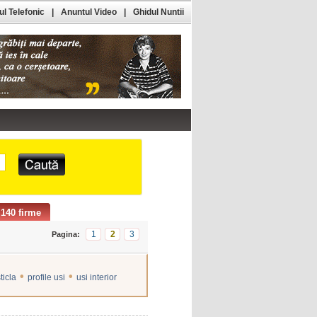
l Telefonic
|
Anuntul Video
|
Ghidul Nuntii
140 firme
1
2
3
Pagina:
•
•
ticla
profile usi
usi interior