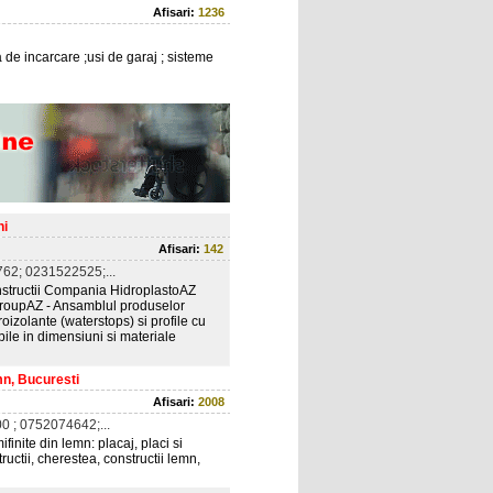
Afisari:
1236
ica de incarcare ;usi de garaj ; sisteme
ni
Afisari:
142
62; 0231522525;...
nstructii Compania HidroplastoAZ
groupAZ - Ansamblul produselor
roizolante (waterstops) si profile cu
bile in dimensiuni si materiale
mn, Bucuresti
Afisari:
2008
 ; 0752074642;...
finite din lemn: placaj, placi si
ructii, cherestea, constructii lemn,