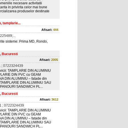
meniile necesare activitatii
tanta in privinta celor mai bune
ercializarea produselor destinate
 tamplarie...
Afisari:
444
25489;...
rite sisteme: Prima MD, Rondo,
, Bucuresti
Afisari:
2005
 ; 0722324439
servicii: TAMPLARIE DIN ALUMINIU
LARIE DIN PVC cu GEAM
 DIN ALUMINIU – fatade din
 cu TAMPLARIE DIN ALUMINIU SAU
A/PANOURI SANDWICH PL...
, Bucuresti
Afisari:
3612
 ; 0722324439
servicii: TAMPLARIE DIN ALUMINIU
LARIE DIN PVC cu GEAM
 DIN ALUMINIU – fatade din
 cu TAMPLARIE DIN ALUMINIU SAU
A/PANOURI SANDWICH PL...