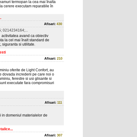
eamuri termopan la cea mai înalta
ar la cerere executam reparatiile în
.
Afisari:
430
 0214234164;...
 activitatea avand ca obiectiv
a la cel mai înalt standard de
siguranta si utilitate.
esti
Afisari:
210
miniu oferite de Light Confort, au
 dovada increderii pe care noi o
iniu, ferestre si usi glisante si
e sunt executate fara compromisuri
Afisari:
111
i in domeniul materialelor de
alice...
Afisari:
307