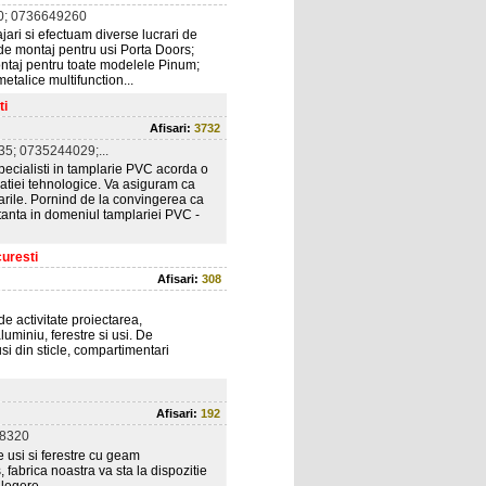
0; 0736649260
ari si efectuam diverse lucrari de
 de montaj pentru usi Porta Doors;
ontaj pentru toate modelele Pinum;
etalice multifunction...
ti
Afisari:
3732
5; 0735244029;...
cialisti in tamplarie PVC acorda o
vatiei tehnologice. Va asiguram ca
arile. Pornind de la convingerea ca
ltanta in domeniul tamplariei PVC -
uresti
Afisari:
308
 activitate proiectarea,
uminiu, ferestre si usi. De
i din sticle, compartimentari
Afisari:
192
8320
 usi si ferestre cu geam
 fabrica noastra va sta la dispozitie