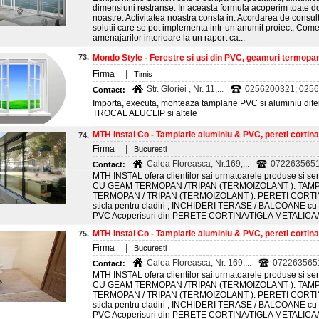
dimensiuni restranse. In aceasta formula acoperim toate do
noastre. Activitatea noastra consta in: Acordarea de consul
solutii care se pot implementa intr-un anumit proiect; Com
amenajarilor interioare la un raport ca...
73.
Mondo Style - Ferestre si usi din PVC, geamuri termopan,
|
Firma
Timis
Str. Gloriei , Nr. 11,...
0256200321; 02562
Contact:
Importa, executa, monteaza tamplarie PVC si aluminiu dife
TROCAL ALUCLIP si altele
MTH Instal Co - Tamplarie aluminiu & PVC, pereti cortina
74.
|
Firma
Bucuresti
Calea Floreasca, Nr.169,...
0722635651
Contact:
MTH INSTAL ofera clientilor sai urmatoarele produse si 
CU GEAM TERMOPAN /TRIPAN (TERMOIZOLANT ). TAMP
TERMOPAN / TRIPAN (TERMOIZOLANT ). PERETI CORTINA
sticla pentru cladiri , INCHIDERI TERASE / BALCOANE
PVC Acoperisuri din PERETE CORTINA/TIGLA METALIC
MTH Instal Co - Tamplarie aluminiu & PVC, pereti cortina
75.
|
Firma
Bucuresti
Calea Floreasca, Nr. 169,...
0722635651
Contact:
MTH INSTAL ofera clientilor sai urmatoarele produse si 
CU GEAM TERMOPAN /TRIPAN (TERMOIZOLANT ). TAMP
TERMOPAN / TRIPAN (TERMOIZOLANT ). PERETI CORTINA
sticla pentru cladiri , INCHIDERI TERASE / BALCOANE
PVC Acoperisuri din PERETE CORTINA/TIGLA METALIC