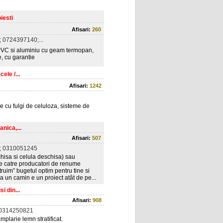
iesti
Afisari:
260
 0724397140;...
PVC si aluminiu cu geam termopan,
e, cu garantie
ele /...
Afisari:
1242
ie cu fulgi de celuloza, sisteme de
anica,...
Afisari:
507
; 0310051245
hisa si celula deschisa) sau
 de catre producatori de renume
ruim” bugetul optim pentru tine si
ca un camin e un proiect atât de pe...
i din...
Afisari:
908
 0314250821
plarie lemn stratificat.