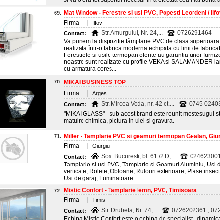
si va ofera tot suportul necesar in a efectua cea mai buna 
Mat Window - Ferestre si usi PVC, Popesti Leordeni / Ilfo
69.
|
Firma
Ilfov
Str. Amurgului, Nr. 24,...
0726291464
Contact:
Va punem la dispozitie tâmplarie PVC de clasa superio
realizata într-o fabrica moderna echipata cu linii de fabr
Ferestrele si usile termopan oferite au garantia unor furnizor
noastre sunt realizate cu profile VEKA si SALAMANDER iar p
cu armatura cores...
70.
MIKAI BUSINESS TOP
|
Firma
Arges
Str. Mircea Voda, nr. 42 et....
0745 024032
Contact:
"MIKAI GLASS" - sub acest brand este reunit mestesugul sticla
matuire chimica, pictura in ulei si gravura.
Miller - Tamplarie PVC si geamuri termopan Gealan, Giu
71.
|
Firma
Giurgiu
Sos. Bucuresti, bl. 61 /2 D,...
024623001
Contact:
Tamplarie si usi PVC, Tamplarie si Geamuri Aluminiu, Usi de
verticale, Rolete, Obloane, Rulouri exterioare, Plase insecte
Usi de garaj, Luminatoare
Mistic Confort - Tamplarie lemn, PVC, Timisoara
72.
|
Firma
Timis
Str. Drubeta, Nr. 74,...
0726202361 ; 07
Contact:
Echipa Mistic Confort este o echipa de specialisti, dinamic