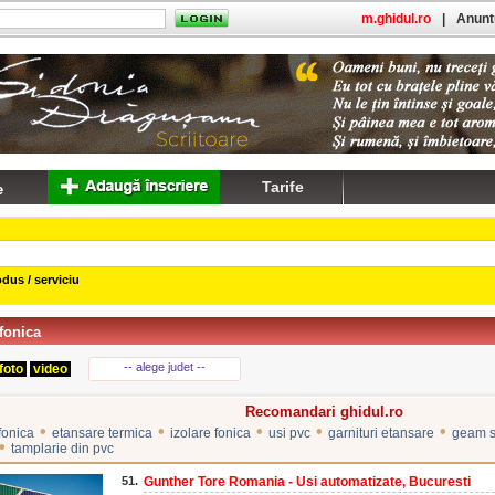
m.ghidul.ro
|
Anuntu
Tarife
dus / serviciu
fonica
-- alege judet --
foto
video
Recomandari ghidul.ro
•
•
•
•
•
fonica
etansare termica
izolare fonica
usi pvc
garnituri etansare
geam s
•
tamplarie din pvc
51.
Gunther Tore Romania - Usi automatizate, Bucuresti