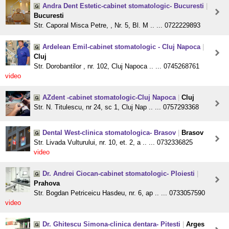
Andra Dent Estetic-cabinet stomatologic- Bucuresti
|
Bucuresti
Str. Caporal Misca Petre, , Nr. 5, Bl. M .. ... 0722229893
Ardelean Emil-cabinet stomatologic - Cluj Napoca
|
Cluj
Str. Dorobantilor , nr. 102, Cluj Napoca .. ... 0745268761
video
AZdent -cabinet stomatologic-Cluj Napoca
|
Cluj
Str. N. Titulescu, nr 24, sc 1, Cluj Nap .. ... 0757293368
Dental West-clinica stomatologica- Brasov
|
Brasov
Str. Livada Vulturului, nr. 10, et. 2, a .. ... 0732336825
video
Dr. Andrei Ciocan-cabinet stomatologic- Ploiesti
|
Prahova
Str. Bogdan Petriceicu Hasdeu, nr. 6, ap .. ... 0733057590
video
Dr. Ghitescu Simona-clinica dentara- Pitesti
|
Arges