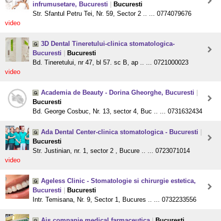
infrumusetare, Bucuresti
|
Bucuresti
Str. Sfantul Petru Tei, Nr. 59, Sector 2 .. ... 0774079676
video
3D Dental Tineretului-clinica stomatologica-
Bucuresti
|
Bucuresti
Bd. Tineretului, nr 47, bl 57. sc B, ap .. ... 0721000023
video
Academia de Beauty - Dorina Gheorghe, Bucuresti
|
Bucuresti
Bd. George Cosbuc, Nr. 13, sector 4, Buc .. ... 0731632434
Ada Dental Center-clinica stomatologica - Bucuresti
|
Bucuresti
Str. Justinian, nr. 1, sector 2 , Bucure .. ... 0723071014
video
Ageless Clinic - Stomatologie si chirurgie estetica,
Bucuresti
|
Bucuresti
Intr. Temisana, Nr. 9, Sector 1, Bucures .. ... 0732233556
Ais companie medical farmaceutica
|
Bucuresti