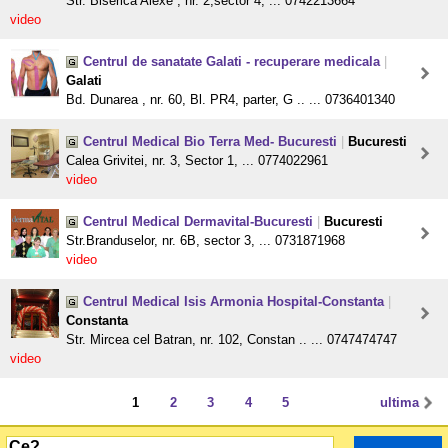
Str. Biserica Alexe , nr. 2,sector 4, ... 0742213664
video
Centrul de sanatate Galati - recuperare medicala
|
Galati
Bd. Dunarea , nr. 60, Bl. PR4, parter, G .. ... 0736401340
Centrul Medical Bio Terra Med- Bucuresti
|
Bucuresti
Calea Grivitei, nr. 3, Sector 1, ... 0774022961
video
Centrul Medical Dermavital-Bucuresti
|
Bucuresti
Str.Branduselor, nr. 6B, sector 3, ... 0731871968
video
Centrul Medical Isis Armonia Hospital-Constanta
|
Constanta
Str. Mircea cel Batran, nr. 102, Constan .. ... 0747474747
video
1
2
3
4
5
ultima