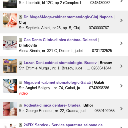
Str. Libertatii, bl.12C, ap.2 (Complex I .. ... 0348430062
Dr. Moga&Moga-cabinet stomatologic-Cluj Napoca
|
Cluj
Str. Septimiu Albini, nr.23, ap. 5, Cluj .. ... 0740000767
Gea Denta Clinic-clinica dentara- Doicesti
|
Dimbovita
Aleea Sinaia, nr. 321 C, Doicesti, judet .. ... 0731732525
Lozan Dent-cabinet stomatologic- Brasov
|
Brasov
Str. Eftimie Murgu , nr. 1, Brasov, jude .. ... 0268541844
Migadent -cabinet stomatologic-Galati
|
Galati
Str. Anghel Saligny , nr. 74, Galati, ju .. ... 0743098286
video
Rodenta-clinica dentare- Oradea
|
Bihor
Str. George Enescu , nr. 22, Oradea, jud .. ... 0359192055
24FIX Service - Service aparatura saloane de