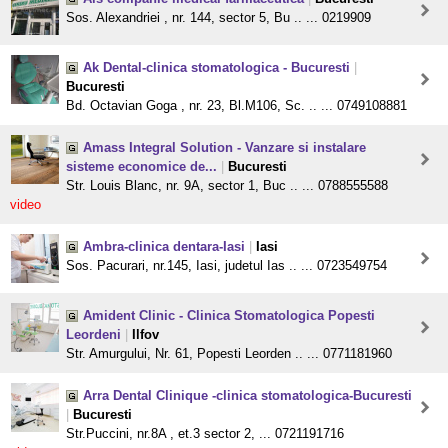
Sos. Alexandriei , nr. 144, sector 5, Bu .. ... 0219909
Ak Dental-clinica stomatologica - Bucuresti
|
Bucuresti
Bd. Octavian Goga , nr. 23, Bl.M106, Sc. .. ... 0749108881
Amass Integral Solution - Vanzare si instalare
sisteme economice de...
|
Bucuresti
Str. Louis Blanc, nr. 9A, sector 1, Buc .. ... 0788555588
video
Ambra-clinica dentara-Iasi
|
Iasi
Sos. Pacurari, nr.145, Iasi, judetul Ias .. ... 0723549754
Amident Clinic - Clinica Stomatologica Popesti
Leordeni
|
Ilfov
Str. Amurgului, Nr. 61, Popesti Leorden .. ... 0771181960
Arra Dental Clinique -clinica stomatologica-Bucuresti
|
Bucuresti
Str.Puccini, nr.8A , et.3 sector 2, ... 0721191716