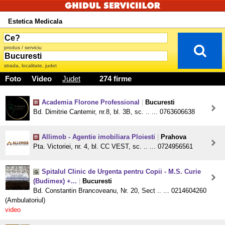
Estetica Medicala
produs / serviciu
strada, localitate, judet
Foto
Video
Judet
274 firme
Academia Florone Professional
|
Bucuresti
Bd. Dimitrie Cantemir, nr.8, bl. 3B, sc. .. ... 0763606638
Allimob - Agentie imobiliara Ploiesti
|
Prahova
Pta. Victoriei, nr. 4, bl. CC VEST, sc. .. ... 0724956561
Spitalul Clinic de Urgenta pentru Copii - M.S. Curie
(Budimex) +...
|
Bucuresti
Bd. Constantin Brancoveanu, Nr. 20, Sect .. ... 0214604260
(Ambulatoriul)
video