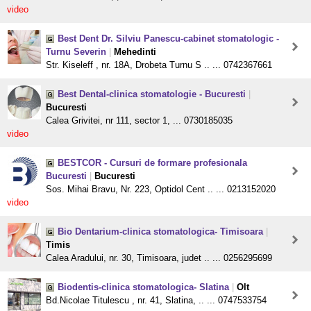
video
Best Dent Dr. Silviu Panescu-cabinet stomatologic -
Turnu Severin
|
Mehedinti
Str. Kiseleff , nr. 18A, Drobeta Turnu S .. ... 0742367661
Best Dental-clinica stomatologie - Bucuresti
|
Bucuresti
Calea Grivitei, nr 111, sector 1, ... 0730185035
video
BESTCOR - Cursuri de formare profesionala
Bucuresti
|
Bucuresti
Sos. Mihai Bravu, Nr. 223, Optidol Cent .. ... 0213152020
video
Bio Dentarium-clinica stomatologica- Timisoara
|
Timis
Calea Aradului, nr. 30, Timisoara, judet .. ... 0256295699
Biodentis-clinica stomatologica- Slatina
|
Olt
Bd.Nicolae Titulescu , nr. 41, Slatina, .. ... 0747533754