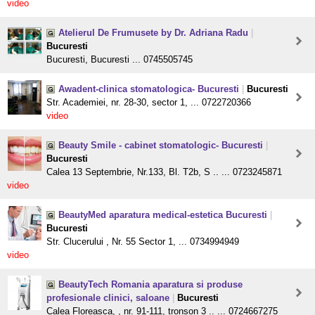
video
Atelierul De Frumusete by Dr. Adriana Radu
|
Bucuresti
Bucuresti, Bucuresti ... 0745505745
Awadent-clinica stomatologica- Bucuresti
|
Bucuresti
Str. Academiei, nr. 28-30, sector 1, ... 0722720366
video
Beauty Smile - cabinet stomatologic- Bucuresti
|
Bucuresti
Calea 13 Septembrie, Nr.133, Bl. T2b, S .. ... 0723245871
video
BeautyMed aparatura medical-estetica Bucuresti
|
Bucuresti
Str. Clucerului , Nr. 55 Sector 1, ... 0734994949
video
BeautyTech Romania aparatura si produse
profesionale clinici, saloane
|
Bucuresti
Calea Floreasca, , nr. 91-111, tronson 3 .. ... 0724667275