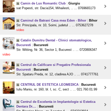
Camin de Lux Romantic Club
|
Giurgiu
sat Popesti, str. Dacia154, Mihailesti, .. ... 0769665173
Caminul de Batrani Casa mea Eden - Bihor
|
Bihor
Str. Principala, nr. 10, Soimi, judetul .. ... 0753627278
video
Catalin Dumitru Dental - Clinici stomatologice,
Bucuresti
|
Bucuresti
Str. Witting, Nr. 36, Sector 1, Bucurest .. ... 0720806347
video
Centrul de Calificare si Pregatire Profesionala
Bucuresti
|
Bucuresti
Str. Spataru Preda, nr. 12, cladirea AJO .. ... 0741777761
CENTRUL DE ESTETICA LEOMEDICA
|
Bucuresti
Iuliu Maniu, nr. 160, bl. I, sc. C, sect .. ... 021.760.01.99
Centrul de Excelenta in Implantologie si Estetica
Dentara Dr....
|
Bucuresti