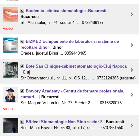
Biodentix -clinica stomatologie -Bucuresti
|
Bucuresti
Str. Alunisului, nr. 74, sector 4, ... 0722489177
video
BIZMED Echipamente de laborator si sisteme de
recoltare Bihor
|
Bihor
Oradea, judetul Bihor ... 0359440465
Bote San Clinique-cabinet stomatologic-Cluj Napoca
|
Cluj
Str.Observatorului , nr. 11, bl. OS 12, .. ... 0732124385 (urgente)
Bravory Academy - Centru de formare profesionala,
cursuri...
|
Bucuresti
Str. Magura Vulturului, Nr. 77, Sector 2 .. ... 0316320075
video
BRdent Stomatologie Non Stop sector 2
|
Bucuresti
Sos. Mihai Bravu, Nr. 75-83, bl. c17, sc .. ... 0737851550