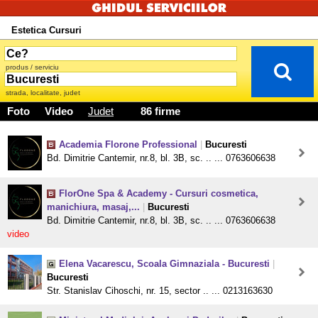
Estetica Cursuri
produs / serviciu
strada, localitate, judet
Foto
Video
Judet
86 firme
Academia Florone Professional
|
Bucuresti
Bd. Dimitrie Cantemir, nr.8, bl. 3B, sc. .. ... 0763606638
FlorOne Spa & Academy - Cursuri cosmetica,
manichiura, masaj,...
|
Bucuresti
Bd. Dimitrie Cantemir, nr.8, bl. 3B, sc. .. ... 0763606638
video
Elena Vacarescu, Scoala Gimnaziala - Bucuresti
|
Bucuresti
Str. Stanislav Cihoschi, nr. 15, sector .. ... 0213163630