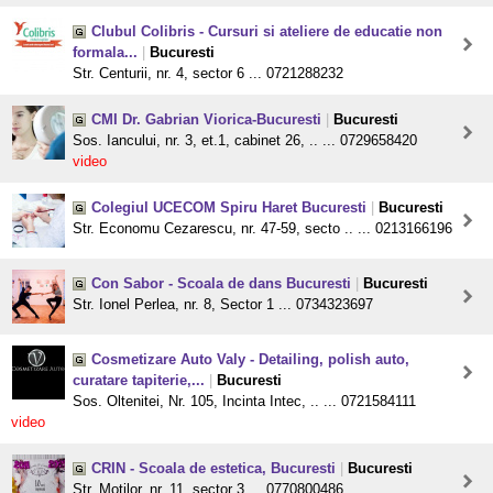
Clubul Colibris - Cursuri si ateliere de educatie non
formala...
|
Bucuresti
Str. Centurii, nr. 4, sector 6 ... 0721288232
CMI Dr. Gabrian Viorica-Bucuresti
|
Bucuresti
Sos. Iancului, nr. 3, et.1, cabinet 26, .. ... 0729658420
video
Colegiul UCECOM Spiru Haret Bucuresti
|
Bucuresti
Str. Economu Cezarescu, nr. 47-59, secto .. ... 0213166196
Con Sabor - Scoala de dans Bucuresti
|
Bucuresti
Str. Ionel Perlea, nr. 8, Sector 1 ... 0734323697
Cosmetizare Auto Valy - Detailing, polish auto,
curatare tapiterie,...
|
Bucuresti
Sos. Oltenitei, Nr. 105, Incinta Intec, .. ... 0721584111
video
CRIN - Scoala de estetica, Bucuresti
|
Bucuresti
Str. Motilor, nr. 11, sector 3 ... 0770800486