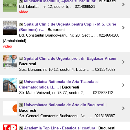
Ministerul Mediului, Apelor si Padurilor
|
Bucuresti
Bd. Libertatii, nr. 12, sector 5, ... 0214089521
video
Spitalul Clinic de Urgenta pentru Copii - M.S. Curie
(Budimex) +...
|
Bucuresti
Bd. Constantin Brancoveanu, Nr. 20, Sect .. ... 0214604260
(Ambulatoriul)
video
Spitalul Clinic de Urgenta prof. dr. Bagdasar Arseni
|
Bucuresti
Sos. Berceni, nr. 10-12, sector 4, Bucur .. ... 0213343027
Universitatea Nationala de Arta Teatrala si
Cinematografica I.L....
|
Bucuresti
Str. Matei Voievod, nr. 75-77, sector 2, .. ... 0212528112
Universitatea Nationala de Arte din Bucuresti
|
Bucuresti
Str. General Constantin Budisteanu, Nr. .. ... 0213138387
Academia Top Line - Estetica si coafura
|
Bucuresti