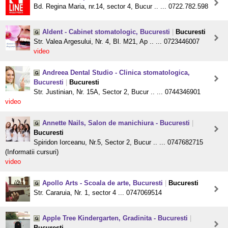
Bd. Regina Maria, nr.14, sector 4, Bucur .. ... 0722.782.598
Aldent - Cabinet stomatologic, Bucuresti
|
Bucuresti
Str. Valea Argesului, Nr. 4, Bl. M21, Ap .. ... 0723446007
video
Andreea Dental Studio - Clinica stomatologica,
Bucuresti
|
Bucuresti
Str. Justinian, Nr. 15A, Sector 2, Bucur .. ... 0744346901
video
Annette Nails, Salon de manichiura - Bucuresti
|
Bucuresti
Spiridon Iorceanu, Nr.5, Sector 2, Bucur .. ... 0747682715
(Informatii cursuri)
video
Apollo Arts - Scoala de arte, Bucuresti
|
Bucuresti
Str. Cararuia, Nr. 1, sector 4 ... 0747069514
Apple Tree Kindergarten, Gradinita - Bucuresti
|
Bucuresti