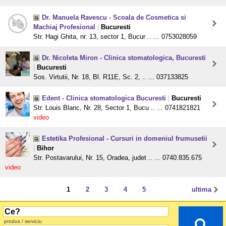
Dr. Manuela Ravescu - Scoala de Cosmetica si
Machiaj Profesional
|
Bucuresti
Str. Hagi Ghita, nr. 13, sector 1, Bucur .. ... 0753028059
Dr. Nicoleta Miron - Clinica stomatologica, Bucuresti
|
Bucuresti
Sos. Virtutii, Nr. 18, Bl. R11E, Sc. 2, .. ... 037133825
Edent - Clinica stomatologica Bucuresti
|
Bucuresti
Str. Louis Blanc, Nr. 28, Sector 1, Bucu .. ... 0741821821
video
Estetika Profesional - Cursuri in domeniul frumusetii
|
Bihor
Str. Postavarului, Nr. 15, Oradea, judet .. ... 0740.835.675
video
1
2
3
4
5
ultima
produs / serviciu