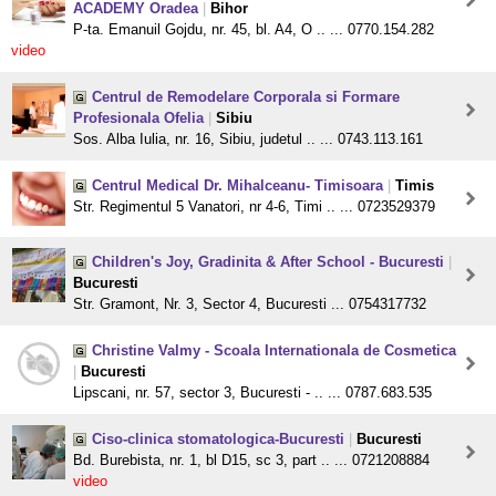
ACADEMY Oradea
|
Bihor
P-ta. Emanuil Gojdu, nr. 45, bl. A4, O .. ... 0770.154.282
video
Centrul de Remodelare Corporala si Formare
Profesionala Ofelia
|
Sibiu
Sos. Alba Iulia, nr. 16, Sibiu, judetul .. ... 0743.113.161
Centrul Medical Dr. Mihalceanu- Timisoara
|
Timis
Str. Regimentul 5 Vanatori, nr 4-6, Timi .. ... 0723529379
Children's Joy, Gradinita & After School - Bucuresti
|
Bucuresti
Str. Gramont, Nr. 3, Sector 4, Bucuresti ... 0754317732
Christine Valmy - Scoala Internationala de Cosmetica
|
Bucuresti
Lipscani, nr. 57, sector 3, Bucuresti - .. ... 0787.683.535
Ciso-clinica stomatologica-Bucuresti
|
Bucuresti
Bd. Burebista, nr. 1, bl D15, sc 3, part .. ... 0721208884
video