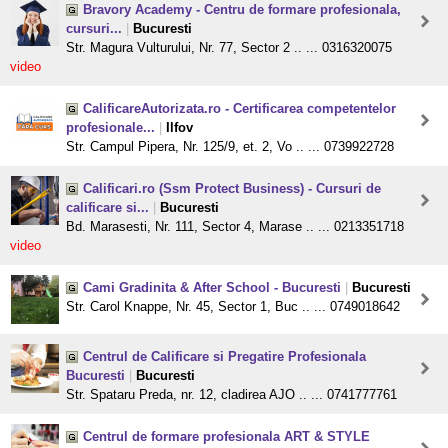
Bravory Academy - Centru de formare profesionala,
cursuri...
|
Bucuresti
Str. Magura Vulturului, Nr. 77, Sector 2 .. ... 0316320075
video
CalificareAutorizata.ro - Certificarea competentelor
profesionale...
|
Ilfov
Str. Campul Pipera, Nr. 125/9, et. 2, Vo .. ... 0739922728
Calificari.ro (Ssm Protect Business) - Cursuri de
calificare si...
|
Bucuresti
Bd. Marasesti, Nr. 111, Sector 4, Marase .. ... 0213351718
video
Cami Gradinita & After School - Bucuresti
|
Bucuresti
Str. Carol Knappe, Nr. 45, Sector 1, Buc .. ... 0749018642
Centrul de Calificare si Pregatire Profesionala
Bucuresti
|
Bucuresti
Str. Spataru Preda, nr. 12, cladirea AJO .. ... 0741777761
Centrul de formare profesionala ART & STYLE