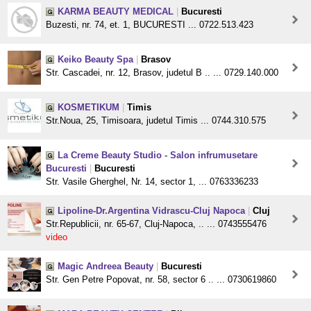
KARMA BEAUTY MEDICAL
|
Bucuresti
Buzesti, nr. 74, et. 1, BUCURESTI ... 0722.513.423
Keiko Beauty Spa
|
Brasov
Str. Cascadei, nr. 12, Brasov, judetul B .. ... 0729.140.000
KOSMETIKUM
|
Timis
Str.Noua, 25, Timisoara, judetul Timis ... 0744.310.575
La Creme Beauty Studio - Salon infrumusetare
Bucuresti
|
Bucuresti
Str. Vasile Gherghel, Nr. 14, sector 1, ... 0763336233
Lipoline-Dr.Argentina Vidrascu-Cluj Napoca
|
Cluj
Str.Republicii, nr. 65-67, Cluj-Napoca, .. ... 0743555476
video
Magic Andreea Beauty
|
Bucuresti
Str. Gen Petre Popovat, nr. 58, sector 6 .. ... 0730619860