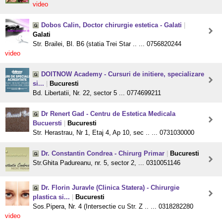
video
Dobos Calin, Doctor chirurgie estetica - Galati
|
Galati
Str. Brailei, Bl. B6 (statia Trei Star .. ... 0756820244
video
DOITNOW Academy - Cursuri de initiere, specializare
si...
|
Bucuresti
Bd. Libertatii, Nr. 22, sector 5 ... 0774699211
Dr Renert Gad - Centru de Estetica Medicala
Bucuersti
|
Bucuresti
Str. Herastrau, Nr 1, Etaj 4, Ap 10, sec .. ... 0731030000
Dr. Constantin Condrea - Chirurg Primar
|
Bucuresti
Str.Ghita Padureanu, nr. 5, sector 2, ... 0310051146
Dr. Florin Juravle (Clinica Statera) - Chirurgie
plastica si...
|
Bucuresti
Sos.Pipera, Nr. 4 (Intersectie cu Str. Z .. ... 0318282280
video