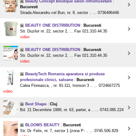
Beauty Concept Boutique salon infrumusetare
|
Bucuresti
Strada Alexandru cel Bun, nr. 9, sector .. ... 0736496446
BEAUTY ONE DISTRIBUTION
|
Bucuresti
Str. Duzilor nr. 22, sector 2, ... Fax 021.310.44.35
video
BEAUTY ONE DISTRIBUTION
|
Bucuresti
Str. Duzilor nr. 22, sector 2, ... Fax 021.310.44.35
video
BeautyTech Romania aparatura si produse
profesionale clinici, saloane
|
Bucuresti
Calea Floreasca, , nr. 91-111, tronson 3 .. ... 0724667275
video
Best Shape
|
Cluj
Bd. 21 Decembrie 1989, nr. 63, parter, a .. ... 0743.085.224
BLOOMS BEAUTY
|
Bucuresti
Str. Dr. Felix, nr. 7, sector 1 (zona P- .. ... 0745.506.829