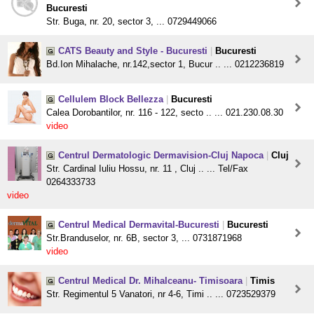
Bucuresti
Str. Buga, nr. 20, sector 3, ... 0729449066
CATS Beauty and Style - Bucuresti
|
Bucuresti
Bd.Ion Mihalache, nr.142,sector 1, Bucur .. ... 0212236819
Cellulem Block Bellezza
|
Bucuresti
Calea Dorobantilor, nr. 116 - 122, secto .. ... 021.230.08.30
video
Centrul Dermatologic Dermavision-Cluj Napoca
|
Cluj
Str. Cardinal Iuliu Hossu, nr. 11 , Cluj .. ... Tel/Fax
0264333733
video
Centrul Medical Dermavital-Bucuresti
|
Bucuresti
Str.Branduselor, nr. 6B, sector 3, ... 0731871968
video
Centrul Medical Dr. Mihalceanu- Timisoara
|
Timis
Str. Regimentul 5 Vanatori, nr 4-6, Timi .. ... 0723529379