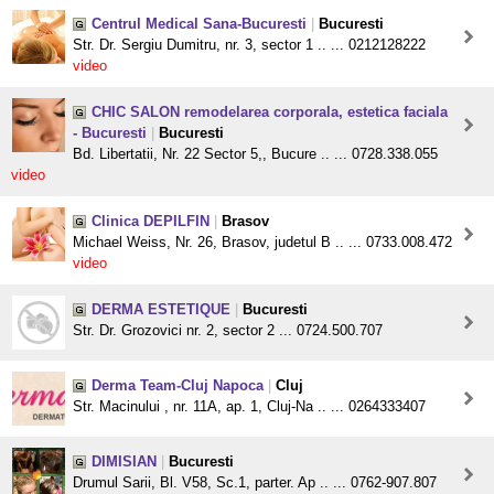
Centrul Medical Sana-Bucuresti
|
Bucuresti
Str. Dr. Sergiu Dumitru, nr. 3, sector 1 .. ... 0212128222
video
CHIC SALON remodelarea corporala, estetica faciala
- Bucuresti
|
Bucuresti
Bd. Libertatii, Nr. 22 Sector 5,, Bucure .. ... 0728.338.055
video
Clinica DEPILFIN
|
Brasov
Michael Weiss, Nr. 26, Brasov, judetul B .. ... 0733.008.472
video
DERMA ESTETIQUE
|
Bucuresti
Str. Dr. Grozovici nr. 2, sector 2 ... 0724.500.707
Derma Team-Cluj Napoca
|
Cluj
Str. Macinului , nr. 11A, ap. 1, Cluj-Na .. ... 0264333407
DIMISIAN
|
Bucuresti
Drumul Sarii, Bl. V58, Sc.1, parter. Ap .. ... 0762-907.807