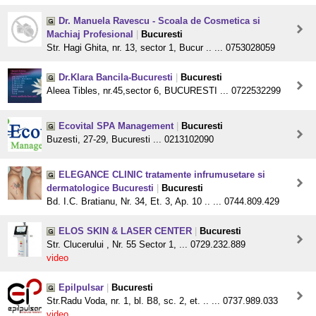
Dr. Manuela Ravescu - Scoala de Cosmetica si
Machiaj Profesional
|
Bucuresti
Str. Hagi Ghita, nr. 13, sector 1, Bucur .. ... 0753028059
Dr.Klara Bancila-Bucuresti
|
Bucuresti
Aleea Tibles, nr.45,sector 6, BUCURESTI ... 0722532299
Ecovital SPA Management
|
Bucuresti
Buzesti, 27-29, Bucuresti ... 0213102090
ELEGANCE CLINIC tratamente infrumusetare si
dermatologice Bucuresti
|
Bucuresti
Bd. I.C. Bratianu, Nr. 34, Et. 3, Ap. 10 .. ... 0744.809.429
ELOS SKIN & LASER CENTER
|
Bucuresti
Str. Clucerului , Nr. 55 Sector 1, ... 0729.232.889
video
Epilpulsar
|
Bucuresti
Str.Radu Voda, nr. 1, bl. B8, sc. 2, et. .. ... 0737.989.033
video