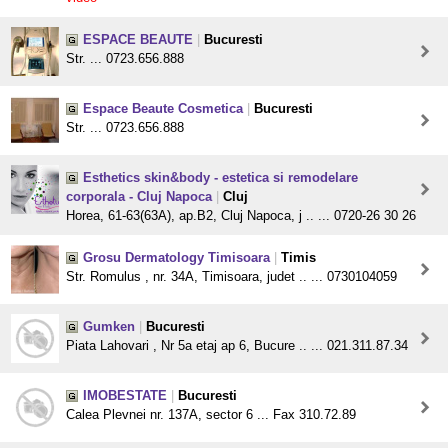
ESPACE BEAUTE
|
Bucuresti
Str. ... 0723.656.888
Espace Beaute Cosmetica
|
Bucuresti
Str. ... 0723.656.888
Esthetics skin&body - estetica si remodelare
corporala - Cluj Napoca
|
Cluj
Horea, 61-63(63A), ap.B2, Cluj Napoca, j .. ... 0720-26 30 26
Grosu Dermatology Timisoara
|
Timis
Str. Romulus , nr. 34A, Timisoara, judet .. ... 0730104059
Gumken
|
Bucuresti
Piata Lahovari , Nr 5a etaj ap 6, Bucure .. ... 021.311.87.34
IMOBESTATE
|
Bucuresti
Calea Plevnei nr. 137A, sector 6 ... Fax 310.72.89