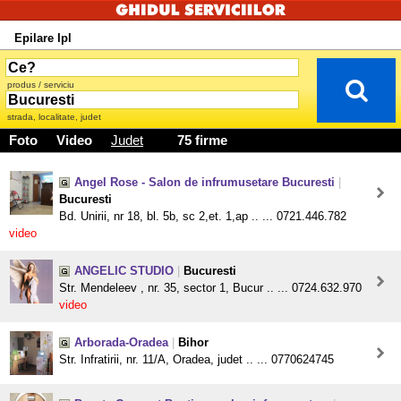
Epilare Ipl
produs / serviciu
strada, localitate, judet
Foto
Video
Judet
75 firme
Angel Rose - Salon de infrumusetare Bucuresti
|
Bucuresti
Bd. Unirii, nr 18, bl. 5b, sc 2,et. 1,ap .. ... 0721.446.782
video
ANGELIC STUDIO
|
Bucuresti
Str. Mendeleev , nr. 35, sector 1, Bucur .. ... 0724.632.970
video
Arborada-Oradea
|
Bihor
Str. Infratirii, nr. 11/A, Oradea, judet .. ... 0770624745