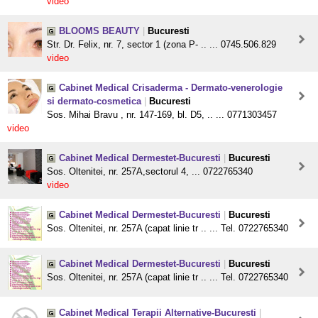
video
BLOOMS BEAUTY
|
Bucuresti
Str. Dr. Felix, nr. 7, sector 1 (zona P- .. ... 0745.506.829
video
Cabinet Medical Crisaderma - Dermato-venerologie
si dermato-cosmetica
|
Bucuresti
Sos. Mihai Bravu , nr. 147-169, bl. D5, .. ... 0771303457
video
Cabinet Medical Dermestet-Bucuresti
|
Bucuresti
Sos. Oltenitei, nr. 257A,sectorul 4, ... 0722765340
video
Cabinet Medical Dermestet-Bucuresti
|
Bucuresti
Sos. Oltenitei, nr. 257A (capat linie tr .. ... Tel. 0722765340
Cabinet Medical Dermestet-Bucuresti
|
Bucuresti
Sos. Oltenitei, nr. 257A (capat linie tr .. ... Tel. 0722765340
Cabinet Medical Terapii Alternative-Bucuresti
|