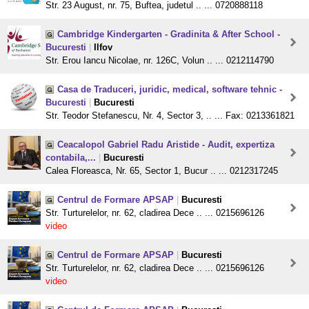
Str. 23 August, nr. 75, Buftea, judetul .. ... 0720888118
Cambridge Kindergarten - Gradinita & After School -
Bucuresti
|
Ilfov
Str. Erou Iancu Nicolae, nr. 126C, Volun .. ... 0212114790
Casa de Traduceri, juridic, medical, software tehnic -
Bucuresti
|
Bucuresti
Str. Teodor Stefanescu, Nr. 4, Sector 3, .. ... Fax: 0213361821
Ceacalopol Gabriel Radu Aristide - Audit, expertiza
contabila,...
|
Bucuresti
Calea Floreasca, Nr. 65, Sector 1, Bucur .. ... 0212317245
Centrul de Formare APSAP
|
Bucuresti
Str. Turturelelor, nr. 62, cladirea Dece .. ... 0215696126
video
Centrul de Formare APSAP
|
Bucuresti
Str. Turturelelor, nr. 62, cladirea Dece .. ... 0215696126
video