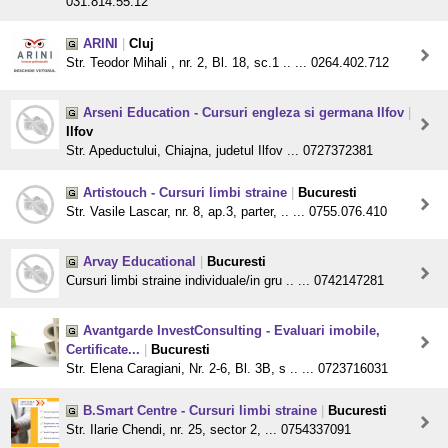
031.814.55.12
ARINI
|
Cluj
Str. Teodor Mihali , nr. 2, Bl. 18, sc.1 .. ... 0264.402.712
Arseni Education - Cursuri engleza si germana Ilfov
|
Ilfov
Str. Apeductului, Chiajna, judetul Ilfov ... 0727372381
Artistouch - Cursuri limbi straine
|
Bucuresti
Str. Vasile Lascar, nr. 8, ap.3, parter, .. ... 0755.076.410
Arvay Educational
|
Bucuresti
Cursuri limbi straine individuale/in gru .. ... 0742147281
Avantgarde InvestConsulting - Evaluari imobile,
Certificate...
|
Bucuresti
Str. Elena Caragiani, Nr. 2-6, Bl. 3B, s .. ... 0723716031
B.Smart Centre - Cursuri limbi straine
|
Bucuresti
Str. Ilarie Chendi, nr. 25, sector 2, ... 0754337091