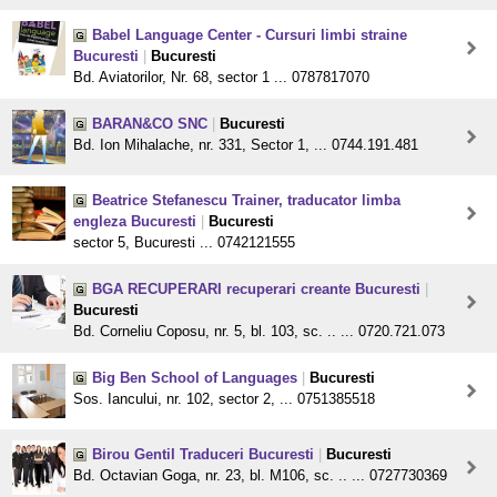
Babel Language Center - Cursuri limbi straine
Bucuresti
|
Bucuresti
Bd. Aviatorilor, Nr. 68, sector 1 ... 0787817070
BARAN&CO SNC
|
Bucuresti
Bd. Ion Mihalache, nr. 331, Sector 1, ... 0744.191.481
Beatrice Stefanescu Trainer, traducator limba
engleza Bucuresti
|
Bucuresti
sector 5, Bucuresti ... 0742121555
BGA RECUPERARI recuperari creante Bucuresti
|
Bucuresti
Bd. Corneliu Coposu, nr. 5, bl. 103, sc. .. ... 0720.721.073
Big Ben School of Languages
|
Bucuresti
Sos. Iancului, nr. 102, sector 2, ... 0751385518
Birou Gentil Traduceri Bucuresti
|
Bucuresti
Bd. Octavian Goga, nr. 23, bl. M106, sc. .. ... 0727730369