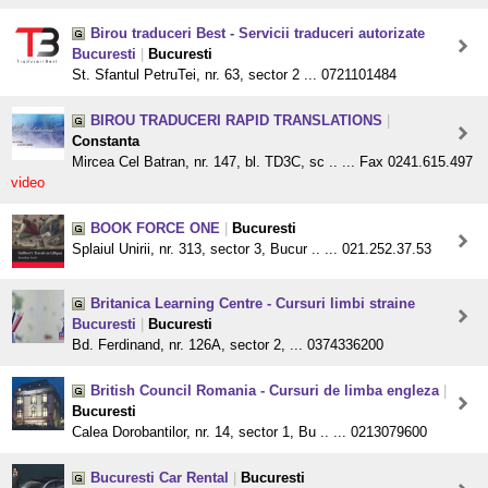
Birou traduceri Best - Servicii traduceri autorizate
Bucuresti
|
Bucuresti
St. Sfantul PetruTei, nr. 63, sector 2 ... 0721101484
BIROU TRADUCERI RAPID TRANSLATIONS
|
Constanta
Mircea Cel Batran, nr. 147, bl. TD3C, sc .. ... Fax 0241.615.497
video
BOOK FORCE ONE
|
Bucuresti
Splaiul Unirii, nr. 313, sector 3, Bucur .. ... 021.252.37.53
Britanica Learning Centre - Cursuri limbi straine
Bucuresti
|
Bucuresti
Bd. Ferdinand, nr. 126A, sector 2, ... 0374336200
British Council Romania - Cursuri de limba engleza
|
Bucuresti
Calea Dorobantilor, nr. 14, sector 1, Bu .. ... 0213079600
Bucuresti Car Rental
|
Bucuresti