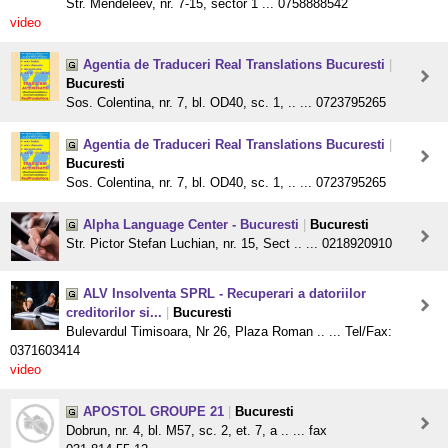
Str. Mendeleev, nr. 7-15, sector 1 ... 0758888542
video
Agentia de Traduceri Real Translations Bucuresti
|
Bucuresti
Sos. Colentina, nr. 7, bl. OD40, sc. 1, .. ... 0723795265
Agentia de Traduceri Real Translations Bucuresti
|
Bucuresti
Sos. Colentina, nr. 7, bl. OD40, sc. 1, .. ... 0723795265
Alpha Language Center - Bucuresti
|
Bucuresti
Str. Pictor Stefan Luchian, nr. 15, Sect .. ... 0218920910
ALV Insolventa SPRL - Recuperari a datoriilor
creditorilor si...
|
Bucuresti
Bulevardul Timisoara, Nr 26, Plaza Roman .. ... Tel/Fax:
0371603414
video
APOSTOL GROUPE 21
|
Bucuresti
Dobrun, nr. 4, bl. M57, sc. 2, et. 7, a .. ... fax