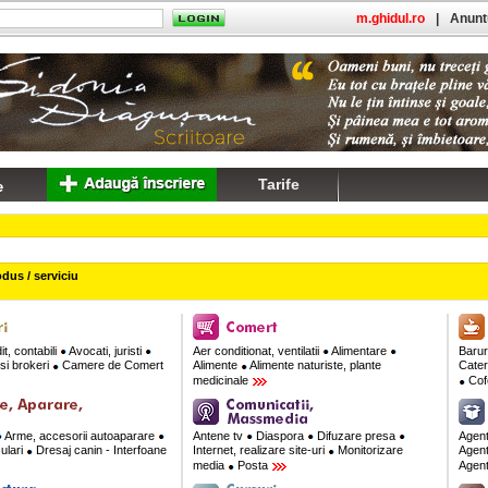
m.ghidul.ro
|
Anuntu
Tarife
dus / serviciu
t, contabili
Avocati, juristi
Aer conditionat, ventilatii
Alimentare
Barur
si brokeri
Camere de Comert
Alimente
Alimente naturiste, plante
Cate
medicinale
Cofe
Arme, accesorii autoaparare
Antene tv
Diaspora
Difuzare presa
Agent
culari
Dresaj canin - Interfoane
Internet, realizare site-uri
Monitorizare
Agent
media
Posta
Agent