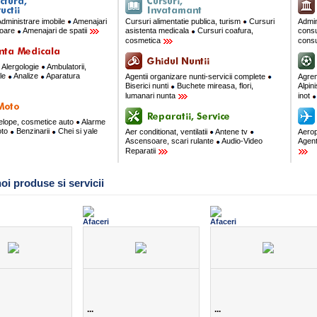
dministrare imobile
Amenajari
Cursuri alimentatie publica, turism
Cursuri
Admin
rioare
Amenajari de spatii
asistenta medicala
Cursuri coafura,
consu
cosmetica
consu
Alergologie
Ambulatorii,
ale
Analize
Aparatura
Agentii organizare nunti-servicii complete
Agre
Biserici nunti
Buchete mireasa, flori,
Alpin
lumanari nunta
inot
velope, cosmetice auto
Alarme
oto
Benzinarii
Chei si yale
Aer conditionat, ventilatii
Antene tv
Aerop
Ascensoare, scari rulante
Audio-Video
Agent
Reparatii
oi produse si servicii
...
...