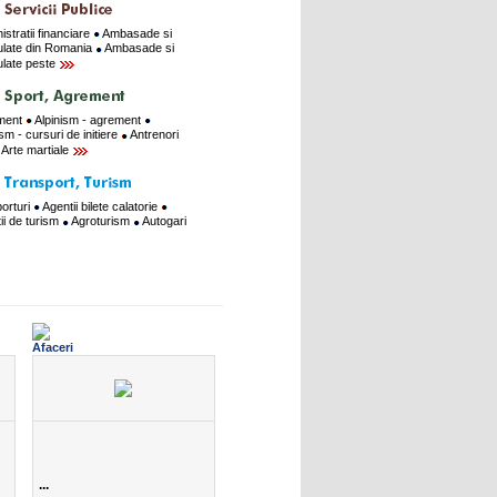
istratii financiare
Ambasade si
late din Romania
Ambasade si
late peste
ment
Alpinism - agrement
ism - cursuri de initiere
Antrenori
Arte martiale
orturi
Agentii bilete calatorie
ii de turism
Agroturism
Autogari
...