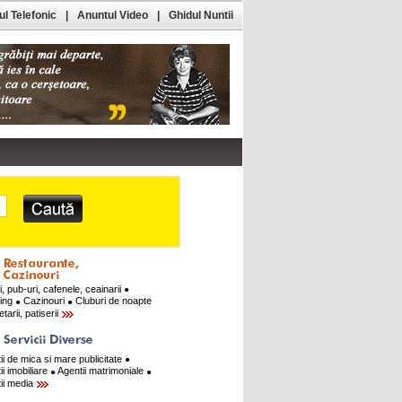
l Telefonic
|
Anuntul Video
|
Ghidul Nuntii
i, pub-uri, cafenele, ceainarii
ring
Cazinouri
Cluburi de noapte
tarii, patiserii
ii de mica si mare publicitate
ii imobiliare
Agentii matrimoniale
ii media