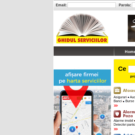
Email:
Parola:
Ce
pro
Asigurari
Audi
Banci
Burse 
Alarme imobil
Detectivi parti