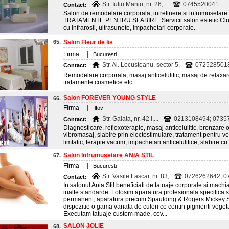
Str. Iuliu Maniu, nr. 26,...
0745520041
Contact:
Salon de remodelare corporala, intretinere si infrumusetare
TRATAMENTE PENTRU SLABIRE. Servicii salon estetic Cluj: 
cu infrarosii, ultrasunete, impachetari corporale.
65.
Salon Fleur de lis
|
Firma
Bucuresti
Str. Al. Locusteanu, sector 5,
072528501
Contact:
Remodelare corporala, masaj anticelulitic, masaj de relaxare
tratamente cosmetice etc.
Salon FOREVER YOUNG STYLE
66.
|
Firma
Ilfov
Str. Galata, nr. 42 I,...
0213108494; 0735
Contact:
Diagnosticare, reflexoterapie, masaj anticelulitic, bronzar
vibromasaj, slabire prin electostimulare, tratament pentru ve
limfatic, terapie vacum, impachetari anticelulitice, slabire cu
Salon Infrumusetare ANIA STIL
67.
|
Firma
Bucuresti
Str. Vasile Lascar, nr. 83,
0726262642; 0
Contact:
In salonul Ania Stil beneficiati de tatuaje corporale si machi
inalte standarde. Folosim aparatura profesionala specifica s
permanent, aparatura precum Spaulding & Rogers Mickey Sh
dispozitie o gama variata de culori ce contin pigmenti veget
Executam tatuaje custom made, cov...
SALON JOLIE
68.