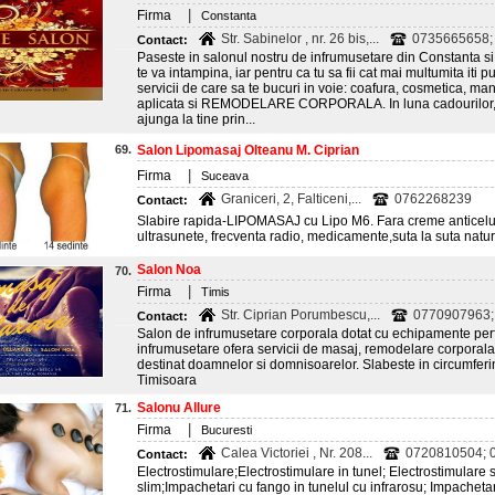
|
Firma
Constanta
Str. Sabinelor , nr. 26 bis,...
0735665658; 
Contact:
Paseste in salonul nostru de infrumusetare din Constanta si
te va intampina, iar pentru ca tu sa fii cat mai multumita iti
servicii de care sa te bucuri in voie: coafura, cosmetica, ma
aplicata si REMODELARE CORPORALA. In luna cadourilor, ofe
ajunga la tine prin...
69.
Salon Lipomasaj Olteanu M. Ciprian
|
Firma
Suceava
Graniceri, 2, Falticeni,...
0762268239
Contact:
Slabire rapida-LIPOMASAJ cu Lipo M6. Fara creme anticeluli
ultrasunete, frecventa radio, medicamente,suta la suta natura
Salon Noa
70.
|
Firma
Timis
Str. Ciprian Porumbescu,...
0770907963;
Contact:
Salon de infrumusetare corporala dotat cu echipamente per
infrumusetare ofera servicii de masaj, remodelare corporala
destinat doamnelor si domnisoarelor. Slabeste in circumferin
Timisoara
Salonu Allure
71.
|
Firma
Bucuresti
Calea Victoriei , Nr. 208...
0720810504; 0
Contact:
Electrostimulare;Electrostimulare in tunel; Electrostimulare s
slim;Impachetari cu fango in tunelul cu infrarosu; Impacheta