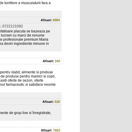
onifiere a musculaturii fara a
Afisari:
6984
; 0722121092
 infatisare placuta se bazeaza pe
eea lucram cu marci de renume
ente profesionale premium Maria
tea devin ingrediente minune in
Afisari:
160
entru slabit, alimente si produse
 de produse pentru mamici si copii,
siti oferte de sezon, oferte
ul farmaceutic si satisface nevoile
Afisari:
528
nte de grup live si înregistrate,
Afisari:
7663