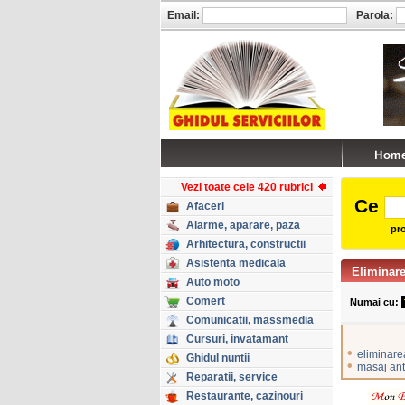
Email:
Parola:
Vezi toate cele 420 rubrici
Ce
Afaceri
Alarme, aparare, paza
pro
Arhitectura, constructii
Asistenta medicala
Eliminare
Auto moto
Comert
Numai cu:
Comunicatii, massmedia
Cursuri, invatamant
•
eliminare
Ghidul nuntii
•
masaj anti
Reparatii, service
Restaurante, cazinouri