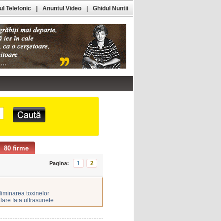
l Telefonic
|
Anuntul Video
|
Ghidul Nuntii
80 firme
1
2
Pagina:
liminarea toxinelor
lare fata ultrasunete