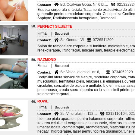
Bd. Ocatvian Goga, Nr. 6,bl....
021322324
Contact:
Estetica corporala si faciala.Tratamente exclusiviste de ult
generatie pentru remodelare corporala: Criolipoliza Coolt
Saphyre, Radiofrecventa hexapolara, Dermocell.
58.
PERFECT SILUETTE
|
Firma
Bucuresti
Str. General Vl
0726511200
Contact:
Salon de remodelare corporala si tonifiere, meloterapie, ar
reflexoterapie, lifting facial, ridicare sani, terapie electroma
RAZMOND
59.
|
Firma
Bucuresti
Str. Valea Ialomitei, nr. 6,...
0734052929
Contact:
BodySlim ofera servicii de slabire, modelare corporala, tratam
musculaturii, fermitatea pielii, relaxarea si eliminarea dureri
circulatie, senzatiei de picioare umflate. Iti oferim toate aste
prietenoasa, creata special pentru ca tu sa te simti printre pr
tratamente corporal...
ROWE
60.
|
Firma
Bucuresti
Str. Viitorului, nr. 112,...
0212110104; 0212
Contact:
Lider pe piata aparaturii pentru tratamente corporale - ultime
tratarea celulitei si vergeturilor: ultrasunete, electrostimul
umeda/uscata, cromoterapie, aromoterapie, platforme cu infra
negatvi, hidroterapie, laser pentru topirea grasimilor, tunel