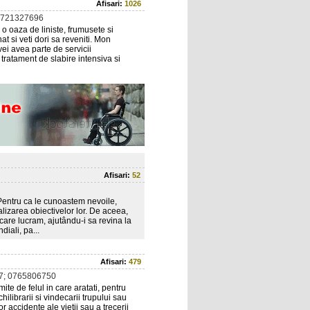
Afisari:
1026
0721327696
o oaza de liniste, frumusete si
at si veti dori sa reveniti. Mon
ei avea parte de servicii
 tratament de slabire intensiva si
Afisari:
52
 Pentru ca le cunoastem nevoile,
alizarea obiectivelor lor. De aceea,
 care lucram, ajutându-i sa revina la
diali, pa...
Afisari:
479
7; 0765806750
ite de felul in care aratati, pentru
ilibrarii si vindecarii trupului sau
r accidente ale vietii sau a trecerii