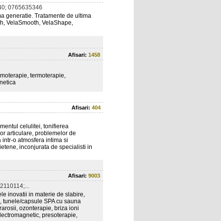
0; 0765635346
ima generatie. Tratamente de ultima
ech, VelaSmooth, VelaShape,
Afisari:
1458
omoterapie, termoterapie,
gnetica
Afisari:
404
entul celulitei, tonifierea
lor articulare, problemelor de
a intr-o atmosfera intima si
ietene, inconjurata de specialisti in
Afisari:
9003
110114;...
le inovatii in materie de slabire,
are, tunele/capsule SPA cu sauna
rosii, ozonterapie, briza ioni
 electromagnetic, presoterapie,