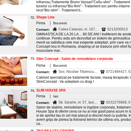
infrarosu;Tratamente Bruno Vassari"Cellu-slim" - Tratament c
tunelul cu infrarosu"Bio-firm" - Tratament soc pentru intarir
rece"Bio-slim" - Tratament b...
Shape Line
72.
|
Firma
Bucuresti
Calea Calarasi, nr. 167,...
0213200013
Contact:
GIMNASTICA DE LA 20 LA ... 80 DE ANI ! Indiferent de anoti
continue. Pentru asta am dezvoltat un sistem de gimnastica 
menit sa satisfaca cele mai exigente asteptari, prin care va r
Concept nou in Romania, shaping-ul se traduce prin efort fiz
musculare mar...
73.
Slim Concept - Salon de remodelare corporala
|
Firma
Bucuresti
Sos. Nicolae Titulescu,...
0721484427; 
Contact:
Cabinet specializat pe tratamente faciale, masaj terapeutic 
SlimConcept - Va asteptam cu drag !
SLIM HOUSE SPA
74.
|
Firma
Iasi
Str. Sararie, nr. 57, Iasi,...
0232276868; 
Contact:
Salon de slabire, remodelare si ingrijire corporala, tratament
House Spa iti oferim ceva ce nu ai mai gasit pana acum in Iasi
si de spiritul tau in cel mai placut si discret mod cu putinta.
avem grija de pielea ta folosind tehnici de ultima ora, pro
ca...