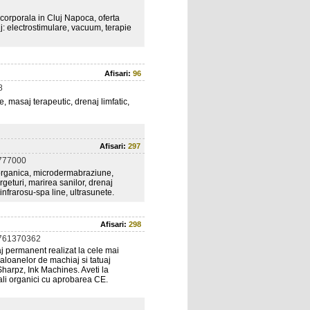
 corporala in Cluj Napoca, oferta
electrostimulare, vacuum, terapie
Afisari:
96
8
, masaj terapeutic, drenaj limfatic,
Afisari:
297
777000
e organica, microdermabraziune,
rgeturi, marirea sanilor, drenaj
 infrarosu-spa line, ultrasunete.
Afisari:
298
761370362
aj permanent realizat la cele mai
aloanelor de machiaj si tatuaj
arpz, Ink Machines. Aveti la
ali organici cu aprobarea CE.