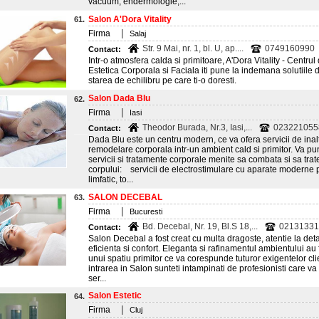
vacuum, endermologie,...
Salon A'Dora Vitality
61.
|
Firma
Salaj
Str. 9 Mai, nr. 1, bl. U, ap....
0749160990
Contact:
Intr-o atmosfera calda si primitoare, A'Dora Vitality - Centrul
Estetica Corporala si Faciala iti pune la indemana solutiile 
starea de echilibru pe care ti-o doresti.
Salon Dada Blu
62.
|
Firma
Iasi
Theodor Burada, Nr.3, Iasi,...
023221055
Contact:
Dada Blu este un centru modern, ce va ofera servicii de inalta
remodelare corporala intr-un ambient cald si primitor. Va p
servicii si tratamente corporale menite sa combata si sa trat
corpului: servicii de electrostimulare cu aparate moderne pe
limfatic, to...
SALON DECEBAL
63.
|
Firma
Bucuresti
Bd. Decebal, Nr. 19, Bl.S 18,...
02131331
Contact:
Salon Decebal a fost creat cu multa dragoste, atentie la detal
eficienta si confort. Eleganta si rafinamentul ambientului au
unui spatiu primitor ce va corespunde tuturor exigentelor cli
intrarea in Salon sunteti intampinati de profesionisti care va 
ser...
Salon Estetic
64.
|
Firma
Cluj