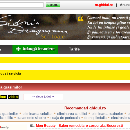
m.ghidul.ro
|
Anuntu
Tarife
dus / serviciu
a grasimilor
-- alege judet --
foto
video
Recomandari ghidul.ro
•
•
•
•
a grasimilor
eliminarea celulitei
eliminarea celulitei
eliminarea toxinelor
e
•
•
•
•
celulitic
tratamente slabire
coaja de portocala
drenaj limfatic
electrostimu
Mon Beauty - Salon remodelare corporala, Bucuresti
51.