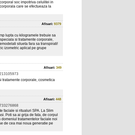
orporal soc impotriva celulitei in
e corporala care se efectueaza la
Afisari:
9379
mp lupta cu kilogramele trebuie sa
speciala si tratamente corporale,
emodelati silueta fara sa transpirati!
ic izometric aplicat pe grupe
Afisari:
349
0213105973
si tratamente corporale, cosmetica
Afisari:
448
0733276868
e faciale si ritualuri SPA. La Slim
. Poti sa ai grija de fata, de corpul
 In domeniul tratamentelor faciale noi
duse de cea mai noua generatie pe