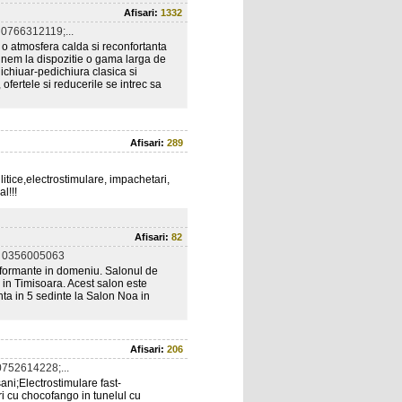
Afisari:
1332
0766312119;...
 o atmosfera calda si reconfortanta
 punem la dispozitie o gama larga de
nichiuar-pedichiura clasica si
rtele si reducerile se intrec sa
Afisari:
289
tice,electrostimulare, impachetari,
l!!!
Afisari:
82
 0356005063
formante in domeniu. Salonul de
 in Timisoara. Acest salon este
ta in 5 sedinte la Salon Noa in
Afisari:
206
752614228;...
ani;Electrostimulare fast-
ri cu chocofango in tunelul cu