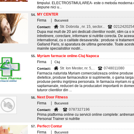
timpului. ELECTROSTIMULAREA- este o metoda moderna de t
depune nici u...
MY CENTER
54.
|
Firma
Bucuresti
Str. Dobrota , nr. 15, sector...
0212420254
Contact:
Dupa mai mult de 20 ani dedicati clientilor nostri, stim ca o
intretinere, corectare, informare si nutritie corecta. De ac
international, cu o calitate desavarsita : produse si tratam
Galland Paris, si aparatura de ultima generatie. Toate aces
mainile specialistilor nostri...
Myriam farmacie online-Cluj Napoca
55.
|
Firma
Cluj
Str. Ion Mester, nr. 5,...
0748011080
Contact:
Farmacia naturista Myriam comercializeaza online produse p
dietetice, produse farmaceutice si suplimente, o gama larga
produse pentru ingrijirea personala. In farmacia myriam.ro ga
saptamanale, reduceri de la producatori importanti in domeni
tuturor clientilor din ...
Next Door Fitness
56.
|
Firma
Bucuresti
0787327196
Contact:
Prima platforma online cu servicii online complete: antrename
Personal Trainer si nutritie
Perfect Contur
57.
|
Firma
Bucuresti