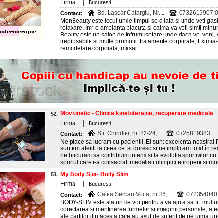
|
Firma
Bucuresti
Bd. Lascar Catargiu, Nr....
0732619907;
Contact:
MonBeauty este locul unde timpul se dilata si unde veti gasi 
relaxare. Intr-o ambianta placuta si calma va veti simti minun
Beauty este un salon de infrumusetare unde daca vei veni, v
ireprosabile si multe promotii: tratamente corporale, Eximia-
remodelare corporala, masaj...
Movkinetic - Clinica kinetoterapie, recuperare medicala
52.
|
Firma
Bucuresti
Str. Chindiei, nr. 22-24,...
0725819383
Contact:
Ne place sa lucram cu pacientii. Ei sunt excelenta noastra!
suntem atenti la ceea ce îsi doresc si ne implicam total în re
ne bucuram sa contribuim intens si la evolutia sportivilor cu
sportul care i-a consacrat: medaliati olimpici europeni si mon
My Body Spa- Body Slim
53.
|
Firma
Bucuresti
Calea Serban Voda, nr 36,...
072354040
Contact:
BODY-SLIM este alaturi de voi pentru a va ajuta sa fiti multum
corectarea si mentinerea formelor si imaginii personale, a ech
ale partilor din acesta care au avut de suferit de pe urma uno