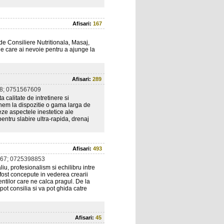
Afisari:
167
 de Consiliere Nutritionala, Masaj,
de care ai nevoie pentru a ajunge la
Afisari:
289
8; 0751567609
 calitate de intretinere si
unem la dispozitie o gama larga de
eze aspectele inestetice ale
ntru slabire ultra-rapida, drenaj
Afisari:
493
67; 0725398853
iu, profesionalism si echilibru intre
 fost concepute in vederea crearii
entilor care ne calca pragul. De la
pot consilia si va pot ghida catre
Afisari:
45