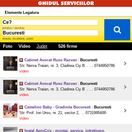
Elemente Legatura
produs / serviciu
strada, localitate, judet
Foto
Video
Judet
526 firme
Cabinet Avocat Rusu Razvan
|
Bucuresti
Str. Nerva Traian, nr. 3, Cladirea Ciy B .. ... 0744950786
video
Cabinet Avocat Rusu Razvan
|
Bucuresti
Str. Nerva Traian, nr. 3, Cladirea Ciy B .. ... 0744950786
video
Castelino Baby - Gradinita Bucuresti
|
Bucuresti
Str. Prof. Ion Ursu, nr. 21, sector 2, ... 0731995600
video
Instal AeroCris - montaj, service, intretinere,