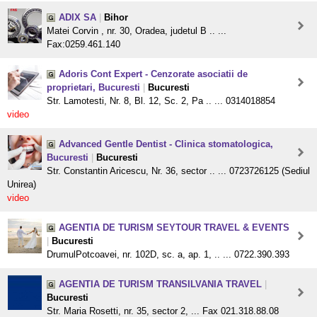
ADIX SA
|
Bihor
Matei Corvin , nr. 30, Oradea, judetul B .. ...
Fax:0259.461.140
Adoris Cont Expert - Cenzorate asociatii de
proprietari, Bucuresti
|
Bucuresti
Str. Lamotesti, Nr. 8, Bl. 12, Sc. 2, Pa .. ... 0314018854
video
Advanced Gentle Dentist - Clinica stomatologica,
Bucuresti
|
Bucuresti
Str. Constantin Aricescu, Nr. 36, sector .. ... 0723726125 (Sediul
Unirea)
video
AGENTIA DE TURISM SEYTOUR TRAVEL & EVENTS
|
Bucuresti
DrumulPotcoavei, nr. 102D, sc. a, ap. 1, .. ... 0722.390.393
AGENTIA DE TURISM TRANSILVANIA TRAVEL
|
Bucuresti
Str. Maria Rosetti, nr. 35, sector 2, ... Fax 021.318.88.08