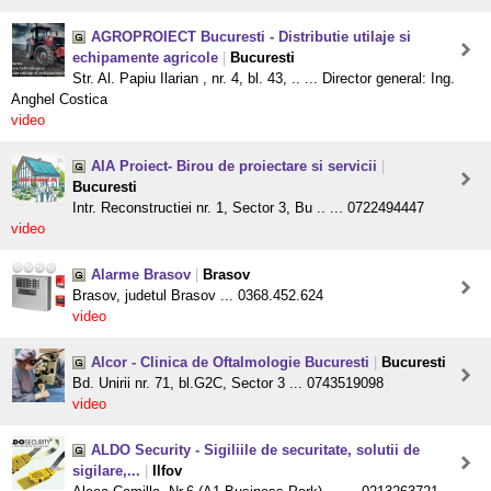
AGROPROIECT Bucuresti - Distributie utilaje si
echipamente agricole
|
Bucuresti
Str. Al. Papiu Ilarian , nr. 4, bl. 43, .. ... Director general: Ing.
Anghel Costica
video
AIA Proiect- Birou de proiectare si servicii
|
Bucuresti
Intr. Reconstructiei nr. 1, Sector 3, Bu .. ... 0722494447
video
Alarme Brasov
|
Brasov
Brasov, judetul Brasov ... 0368.452.624
video
Alcor - Clinica de Oftalmologie Bucuresti
|
Bucuresti
Bd. Unirii nr. 71, bl.G2C, Sector 3 ... 0743519098
video
ALDO Security - Sigiliile de securitate, solutii de
sigilare,...
|
Ilfov