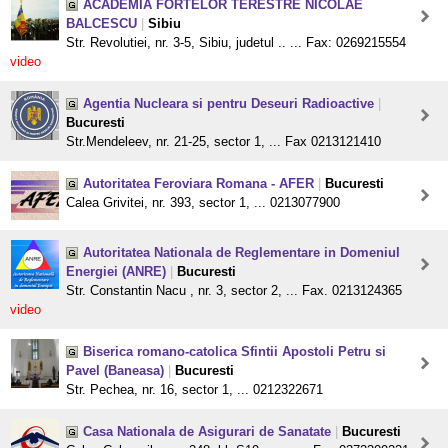
ACADEMIA FORTELOR TERESTRE NICOLAE
BALCESCU
|
Sibiu
Str. Revolutiei, nr. 3-5, Sibiu, judetul .. ... Fax: 0269215554
video
Agentia Nucleara si pentru Deseuri Radioactive
|
Bucuresti
Str.Mendeleev, nr. 21-25, sector 1, ... Fax 0213121410
Autoritatea Feroviara Romana - AFER
|
Bucuresti
Calea Grivitei, nr. 393, sector 1, ... 0213077900
Autoritatea Nationala de Reglementare in Domeniul
Energiei (ANRE)
|
Bucuresti
Str. Constantin Nacu , nr. 3, sector 2, ... Fax. 0213124365
video
Biserica romano-catolica Sfintii Apostoli Petru si
Pavel (Baneasa)
|
Bucuresti
Str. Pechea, nr. 16, sector 1, ... 0212322671
Casa Nationala de Asigurari de Sanatate
|
Bucuresti