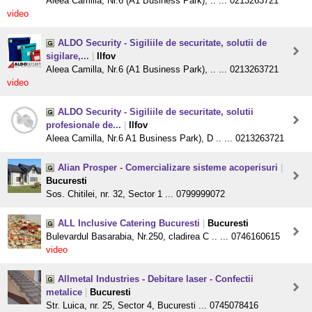
Aleea Camilla, Nr.6 (A1 Business Park), .. ... 0213263721
video
ALDO Security - Sigiliile de securitate, solutii de
sigilare,...
|
Ilfov
Aleea Camilla, Nr.6 (A1 Business Park), .. ... 0213263721
video
ALDO Security - Sigiliile de securitate, solutii
profesionale de...
|
Ilfov
Aleea Camilla, Nr.6 A1 Business Park), D .. ... 0213263721
Alian Prosper - Comercializare sisteme acoperisuri
|
Bucuresti
Sos. Chitilei, nr. 32, Sector 1 ... 0799999072
ALL Inclusive Catering Bucuresti
|
Bucuresti
Bulevardul Basarabia, Nr.250, cladirea C .. ... 0746160615
video
Allmetal Industries - Debitare laser - Confectii
metalice
|
Bucuresti
Str. Luica, nr. 25, Sector 4, Bucuresti ... 0745078416