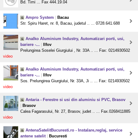
Bd. Timi ... Fax 444.19.04
Ampro System
|
Bacau
Str. Spiru Haret, nr. 8, Bacau, judetul .. ... 0728.641.688
Analko Aluminium Industry, Automatizari porti, usi,
bariere -...
|
Ilfov
Prelungirea Soselei Giurgiului , Nr. 33A .. ... Fax: 0214930502
video
Analko Aluminium Industry, Automatizari porti, usi,
bariere -...
|
Ilfov
Sos. Prelungirea Giurgiului, Nr. 33A, Ji .. ... Fax: 0214930502
video
Antaria - Ferestre si usi din aluminiu si PVC, Brasov
|
Brasov
Calea Fagarasului, Nr. 27, Brasov, judet .. ... Fax.0268411885
video
AntenaSatelitBucuresti.ro - Instalare,reglaj, service
antene satelit
|
Bucuresti