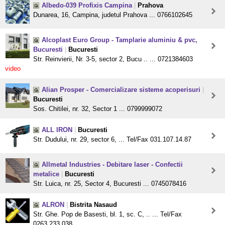
Albedo-039 Profixis Campina
|
Prahova
Dunarea, 16, Campina, judetul Prahova ... 0766102645
Alcoplast Euro Group - Tamplarie aluminiu & pvc,
Bucuresti
|
Bucuresti
Str. Reinvierii, Nr. 3-5, sector 2, Bucu .. ... 0721384603
video
Alian Prosper - Comercializare sisteme acoperisuri
|
Bucuresti
Sos. Chitilei, nr. 32, Sector 1 ... 0799999072
ALL IRON
|
Bucuresti
Str. Dudului, nr. 29, sector 6, ... Tel/Fax 031.107.14.87
Allmetal Industries - Debitare laser - Confectii
metalice
|
Bucuresti
Str. Luica, nr. 25, Sector 4, Bucuresti ... 0745078416
ALRON
|
Bistrita Nasaud
Str. Ghe. Pop de Basesti, bl. 1, sc. C, .. ... Tel/Fax
0263.233.038