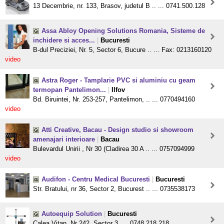
13 Decembrie, nr. 133, Brasov, judetul B .. ... 0741.500.128
Assa Abloy Opening Solutions Romania, Sisteme de
inchidere si acces...
|
Bucuresti
B-dul Preciziei, Nr. 5, Sector 6, Bucure .. ... Fax: 0213160120
video
Astra Roger - Tamplarie PVC si aluminiu cu geam
termopan Pantelimon...
|
Ilfov
Bd. Biruintei, Nr. 253-257, Pantelimon, .. ... 0770494160
video
Atti Creative, Bacau - Design studio si showroom
amenajari interioare
|
Bacau
Bulevardul Unirii , Nr 30 (Cladirea 30 A .. ... 0757094999
video
Audifon - Centru Medical Bucuresti
|
Bucuresti
Str. Bratului, nr 36, Sector 2, Bucurest .. ... 0735538173
Autoequip Solution
|
Bucuresti
Calea Vitan, Nr 242, Sector 3, ... 0748.218.218