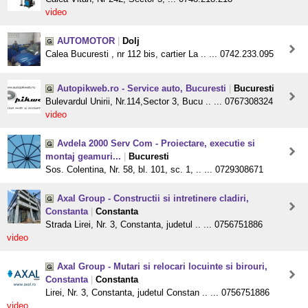
video
AUTOMOTOR
|
Dolj
Calea Bucuresti , nr 112 bis, cartier La .. ... 0742.233.095
Autopikweb.ro - Service auto, Bucuresti
|
Bucuresti
Bulevardul Unirii, Nr.114,Sector 3, Bucu .. ... 0767308324
video
Avdela 2000 Serv Com - Proiectare, executie si
montaj geamuri...
|
Bucuresti
Sos. Colentina, Nr. 58, bl. 101, sc. 1, .. ... 0729308671
Axal Group - Constructii si intretinere cladiri,
Constanta
|
Constanta
Strada Lirei, Nr. 3, Constanta, judetul .. ... 0756751886
video
Axal Group - Mutari si relocari locuinte si birouri,
Constanta
|
Constanta
Lirei, Nr. 3, Constanta, judetul Constan .. ... 0756751886
video