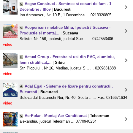
Acgse Construct - Seminee si cosuri de fum - 1
Decembrie / Ilfov
|
Bucuresti
Ion Antonescu, Nr. 10 B, 1 Decembrie ... 0213320805
Acoperisuri metalice Mihu, Ipotesti / Suceava -
Productie si montaj...
|
Suceava
Seliste, Nr. 156, Ipotesti, judetul Suc .. ... 0742553406
video
Actual Group - Ferestre si usi din PVC, aluminiu,
lemn stratificat,...
|
Sibiu
Str. Plopului , Nr 16, Medias, judetul S .. ... 0269831888
video
Adal Egal - Sisteme de fixare pentru constructii,
Bucuresti
|
Bucuresti
Bulevardul Bucurestii Noi, Nr. 40, Secto .. ... Fax: 0216671634
video
AerPolar - Montaj Aer Conditionat
|
Teleorman
alexandria, judetul Teleorman ... 0770940234