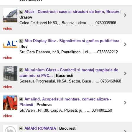
Altair - Constructii case si structuri de lemn, Brasov
|
Brasov
Calea Feldioarei Nr.80, , Brasov, judetu .. ... 0730005966
video
Alto Display Ilfov - Signalistica si grafica publicitara
|
Ilfov
Str. Gara Pasarea, nr 9, Pantelimon, jud .. ... 0733662212
video
Aluminium Glass - Confectii si montaj tamplarie de
aluminiu si PVC...
|
Bucuresti
Soseaua Progresului, Nr.5A, Sector, Bucu .. ... 0736468468
video
Amalind, Acoperisuri montare, comercializare -
Ploiesti
|
Prahova
Str.Valeni, Nr. 39, Corp A, Ploiesti, ju .. ... 0344801150
video
AMARI ROMANIA
|
Bucuresti