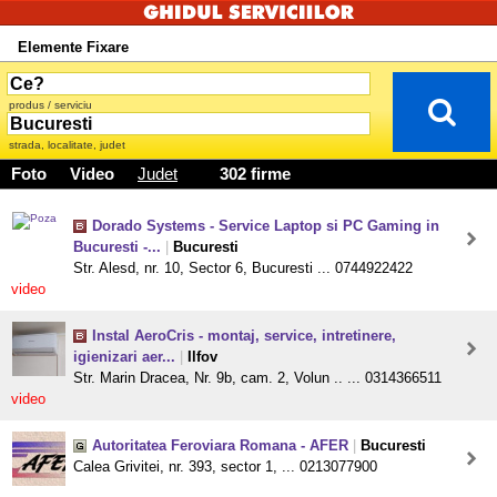
Elemente Fixare
produs / serviciu
strada, localitate, judet
Foto
Video
Judet
302 firme
Dorado Systems - Service Laptop si PC Gaming in
Bucuresti -...
|
Bucuresti
Str. Alesd, nr. 10, Sector 6, Bucuresti ... 0744922422
video
Instal AeroCris - montaj, service, intretinere,
igienizari aer...
|
Ilfov
Str. Marin Dracea, Nr. 9b, cam. 2, Volun .. ... 0314366511
video
Autoritatea Feroviara Romana - AFER
|
Bucuresti
Calea Grivitei, nr. 393, sector 1, ... 0213077900