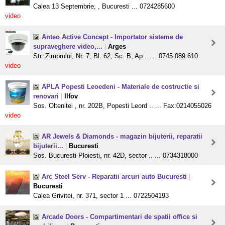
Calea 13 Septembrie, , Bucuresti ... 0724285600
video
Anteo Active Concept - Importator sisteme de
supraveghere video,...
|
Arges
Str. Zimbrului, Nr. 7, Bl. 62, Sc. B, Ap .. ... 0745.089.610
video
APLA Popesti Leoedeni - Materiale de costructie si
renovari
|
Ilfov
Sos. Oltenitei , nr. 202B, Popesti Leord .. ... Fax:0214055026
video
AR Jewels & Diamonds - magazin bijuterii, reparatii
bijuterii...
|
Bucuresti
Sos. Bucuresti-Ploiesti, nr. 42D, sector .. ... 0734318000
Arc Steel Serv - Reparatii arcuri auto Bucuresti
|
Bucuresti
Calea Grivitei, nr. 371, sector 1 ... 0722504193
Arcade Doors - Compartimentari de spatii office si