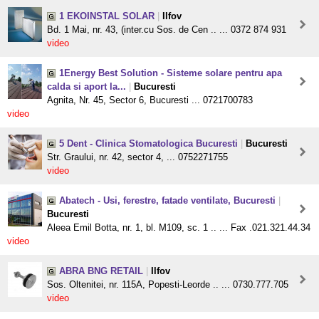
1 EKOINSTAL SOLAR
|
Ilfov
Bd. 1 Mai, nr. 43, (inter.cu Sos. de Cen .. ... 0372 874 931
video
1Energy Best Solution - Sisteme solare pentru apa
calda si aport la...
|
Bucuresti
Agnita, Nr. 45, Sector 6, Bucuresti ... 0721700783
video
5 Dent - Clinica Stomatologica Bucuresti
|
Bucuresti
Str. Graului, nr. 42, sector 4, ... 0752271755
video
Abatech - Usi, ferestre, fatade ventilate, Bucuresti
|
Bucuresti
Aleea Emil Botta, nr. 1, bl. M109, sc. 1 .. ... Fax .021.321.44.34
video
ABRA BNG RETAIL
|
Ilfov
Sos. Oltenitei, nr. 115A, Popesti-Leorde .. ... 0730.777.705
video