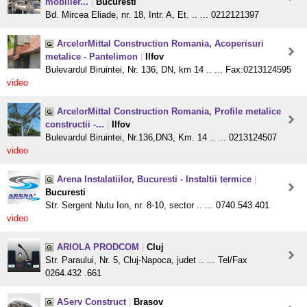
mobilier...
|
Bucuresti
Bd. Mircea Eliade, nr. 18, Intr. A, Et. .. ... 0212121397
ArcelorMittal Construction Romania, Acoperisuri
metalice - Pantelimon
|
Ilfov
Bulevardul Biruintei, Nr. 136, DN, km 14 .. ... Fax:0213124595
video
ArcelorMittal Construction Romania, Profile metalice
constructii -...
|
Ilfov
Bulevardul Biruintei, Nr.136,DN3, Km. 14 .. ... 0213124507
video
Arena Instalatiilor, Bucuresti - Instaltii termice
|
Bucuresti
Str. Sergent Nutu Ion, nr. 8-10, sector .. ... 0740.543.401
video
ARIOLA PRODCOM
|
Cluj
Str. Paraului, Nr. 5, Cluj-Napoca, judet .. ... Tel/Fax
0264.432 .661
AServ Construct
|
Brasov