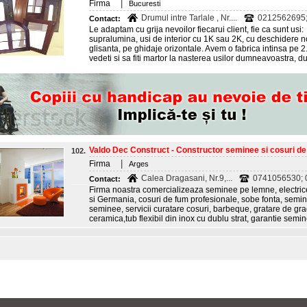
|
Firma
Bucuresti
Drumul intre Tarlale , Nr....
0212562695; 
Contact:
Le adaptam cu grija nevoilor fiecarui client, fie ca sunt usi:
supralumina, usi de interior cu 1K sau 2K, cu deschidere 
glisanta, pe ghidaje orizontale. Avem o fabrica intinsa pe 2
vedeti si sa fiti martor la nasterea usilor dumneavoastra, dup
Valdo Dec Construct - Constructor seminee si cosuri de 
102.
|
Firma
Arges
Calea Dragasani, Nr.9,...
0741056530; 0
Contact:
Firma noastra comercializeaza seminee pe lemne, electrice s
si Germania, cosuri de fum profesionale, sobe fonta, seminee
seminee, servicii curatare cosuri, barbeque, gratare de gr
ceramica,tub flexibil din inox cu dublu strat, garantie semi