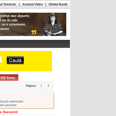
l Telefonic
|
Anuntul Video
|
Ghidul Nuntii
102 firme
2
3
Pagina:
placari exterioare
are picioare
v, Bucuresti