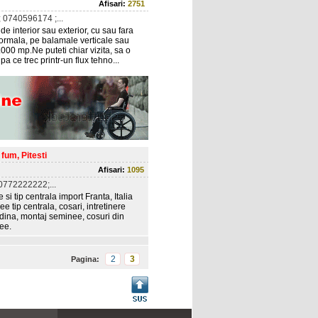
Afisari:
2751
0740596174 ;...
 de interior sau exterior, cu sau fara
normala, pe balamale verticale sau
.000 mp.Ne puteti chiar vizita, sa o
a ce trec printr-un flux tehno...
fum, Pitesti
Afisari:
1095
772222222;...
i tip centrala import Franta, Italia
 tip centrala, cosari, intretinere
adina, montaj seminee, cosuri din
nee.
2
3
Pagina: