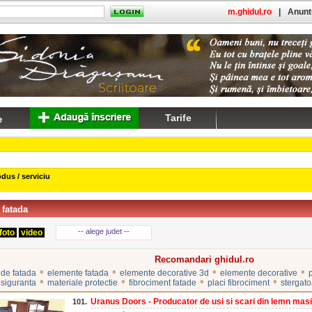
m.ghidul.ro
|
Anuntu
Tarife
dus / serviciu
 fatada
-- alege judet --
foto
video
Recomandari ghidul.ro
•
•
•
•
de fatada
elemente fatada
elemente decorative 3d
elemente decorative
•
•
•
•
siguranta
materiale protectie
fibrociment fatade
placi fibrociment
stergato
Uranus Doors - Producator de usi si scari din lemn masi
101.