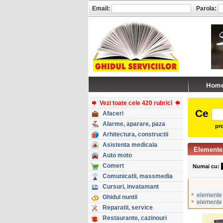
Email:
Parola:
Vezi toate cele 420 rubrici
Ce
Afaceri
Alarme, aparare, paza
pro
Arhitectura, constructii
Asistenta medicala
Elemente
Auto moto
Comert
Numai cu:
Comunicatii, massmedia
Cursuri, invatamant
•
elemente 
Ghidul nuntii
•
elemente 
Reparatii, service
Restaurante, cazinouri