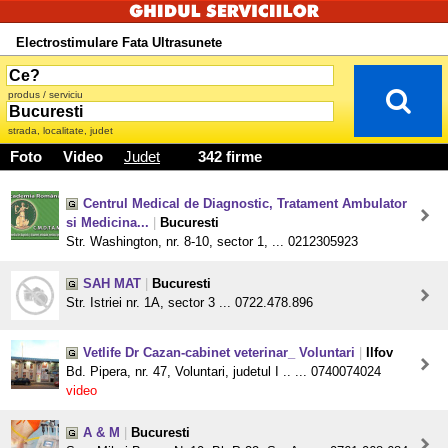
Electrostimulare Fata Ultrasunete
produs / serviciu
strada, localitate, judet
Foto
Video
Judet
342 firme
Centrul Medical de Diagnostic, Tratament Ambulator
si Medicina...
|
Bucuresti
Str. Washington, nr. 8-10, sector 1, ... 0212305923
SAH MAT
|
Bucuresti
Str. Istriei nr. 1A, sector 3 ... 0722.478.896
Vetlife Dr Cazan-cabinet veterinar_ Voluntari
|
Ilfov
Bd. Pipera, nr. 47, Voluntari, judetul I .. ... 0740074024
video
A & M
|
Bucuresti