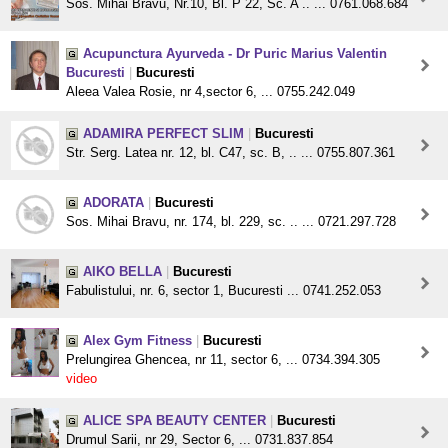
Sos. Mihai Bravu, Nr.10, Bl. P 22, Sc. A .. ... 0761.068.684
Acupunctura Ayurveda - Dr Puric Marius Valentin
Bucuresti
|
Bucuresti
Aleea Valea Rosie, nr 4,sector 6, ... 0755.242.049
ADAMIRA PERFECT SLIM
|
Bucuresti
Str. Serg. Latea nr. 12, bl. C47, sc. B, .. ... 0755.807.361
ADORATA
|
Bucuresti
Sos. Mihai Bravu, nr. 174, bl. 229, sc. .. ... 0721.297.728
AIKO BELLA
|
Bucuresti
Fabulistului, nr. 6, sector 1, Bucuresti ... 0741.252.053
Alex Gym Fitness
|
Bucuresti
Prelungirea Ghencea, nr 11, sector 6, ... 0734.394.305
video
ALICE SPA BEAUTY CENTER
|
Bucuresti
Drumul Sarii, nr 29, Sector 6, ... 0731.837.854