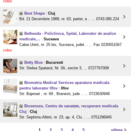
video
Best Shape
|
Cluj
Bd. 21 Decembrie 1989, nr. 63, parter, a .. ... 0743.085.224
Bethesda - Policlinica, Spital, Laborator de analize
medicale,...
|
Suceava
Calea Unirii, nr. 25 bis, Suceava, judet .. ... Fax 0230551567
video
Betty Blue
|
Bucuresti
Str. Stelea Spatarul, Nr. 3A, sector 3, ... 0727767008
Biometria Medical Services aparatura medicala
pentru laborator Ilfov
|
Ilfov
Str. Bajenari , nr. 69 , Branesti, jude .. ... 0723630948
Biosenses, Centru de sanatate, recuperare medicala
Cluj
|
Cluj
Str. Septimiu Albini, nr. 23, ap. 4, Clu .. ... 0751296945
1
2
3
4
5
ultima