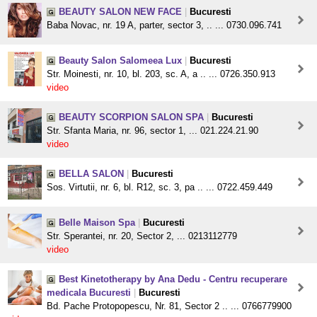
BEAUTY SALON NEW FACE
|
Bucuresti
Baba Novac, nr. 19 A, parter, sector 3, .. ... 0730.096.741
Beauty Salon Salomeea Lux
|
Bucuresti
Str. Moinesti, nr. 10, bl. 203, sc. A, a .. ... 0726.350.913
video
BEAUTY SCORPION SALON SPA
|
Bucuresti
Str. Sfanta Maria, nr. 96, sector 1, ... 021.224.21.90
video
BELLA SALON
|
Bucuresti
Sos. Virtutii, nr. 6, bl. R12, sc. 3, pa .. ... 0722.459.449
Belle Maison Spa
|
Bucuresti
Str. Sperantei, nr. 20, Sector 2, ... 0213112779
video
Best Kinetotherapy by Ana Dedu - Centru recuperare
medicala Bucuresti
|
Bucuresti
Bd. Pache Protopopescu, Nr. 81, Sector 2 .. ... 0766779900