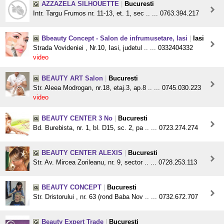
AZZAZELA SILHOUETTE
|
Bucuresti
Intr. Targu Frumos nr. 11-13, et. 1, sec .. ... 0763.394.217
Bbeauty Concept - Salon de infrumusetare, Iasi
|
Iasi
Strada Vovideniei , Nr.10, Iasi, judetul .. ... 0332404332
video
BEAUTY ART Salon
|
Bucuresti
Str. Aleea Modrogan, nr.18, etaj.3, ap.8 .. ... 0745.030.223
video
BEAUTY CENTER 3 No
|
Bucuresti
Bd. Burebista, nr. 1, bl. D15, sc. 2, pa .. ... 0723.274.274
BEAUTY CENTER ALEXIS
|
Bucuresti
Str. Av. Mircea Zorileanu, nr. 9, sector .. ... 0728.253.113
BEAUTY CONCEPT
|
Bucuresti
Str. Dristorului , nr. 63 (rond Baba Nov .. ... 0732.672.707
Beauty Expert Trade
|
Bucuresti