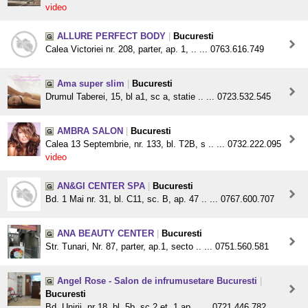
video
ALLURE PERFECT BODY
|
Bucuresti
Calea Victoriei nr. 208, parter, ap. 1, .. ... 0763.616.749
Ama super slim
|
Bucuresti
Drumul Taberei, 15, bl a1, sc a, statie .. ... 0723.532.545
AMBRA SALON
|
Bucuresti
Calea 13 Septembrie, nr. 133, bl. T2B, s .. ... 0732.222.095
video
AN&GI CENTER SPA
|
Bucuresti
Bd. 1 Mai nr. 31, bl. C11, sc. B, ap. 47 .. ... 0767.600.707
ANA BEAUTY CENTER
|
Bucuresti
Str. Tunari, Nr. 87, parter, ap.1, secto .. ... 0751.560.581
Angel Rose - Salon de infrumusetare Bucuresti
|
Bucuresti
Bd. Unirii, nr 18, bl. 5b, sc 2,et. 1,ap .. ... 0721.446.782