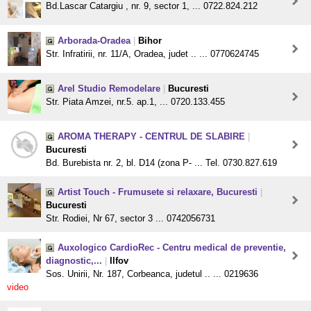
Bd.Lascar Catargiu , nr. 9, sector 1, ... 0722.824.212
Arborada-Oradea
|
Bihor
Str. Infratirii, nr. 11/A, Oradea, judet .. ... 0770624745
Arel Studio Remodelare
|
Bucuresti
Str. Piata Amzei, nr.5. ap.1, ... 0720.133.455
AROMA THERAPY - CENTRUL DE SLABIRE
|
Bucuresti
Bd. Burebista nr. 2, bl. D14 (zona P- ... Tel. 0730.827.619
Artist Touch - Frumusete si relaxare, Bucuresti
|
Bucuresti
Str. Rodiei, Nr 67, sector 3 ... 0742056731
Auxologico CardioRec - Centru medical de preventie,
diagnostic,...
|
Ilfov
Sos. Unirii, Nr. 187, Corbeanca, judetul .. ... 0219636
video