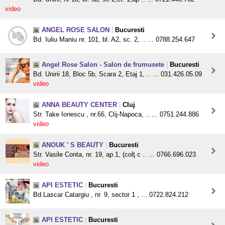
video
ANGEL ROSE SALON
|
Bucuresti
Bd. Iuliu Maniu nr. 101, bl. A2, sc. 2, .. ... 0788.254.647
Angel Rose Salon - Salon de frumusete
|
Bucuresti
Bd. Unirii 18, Bloc 5b, Scara 2, Etaj 1, .. ... 031.426.05.09
video
ANNA BEAUTY CENTER
|
Cluj
Str. Take Ionescu , nr.66, Clij-Napoca, .. ... 0751.244.886
video
ANOUK ' S BEAUTY
|
Bucuresti
Str. Vasile Conta, nr. 19, ap.1, (colţ c .. ... 0766.696.023
video
API ESTETIC
|
Bucuresti
Bd.Lascar Catargiu , nr. 9, sector 1 , ... 0722.824.212
API ESTETIC
|
Bucuresti