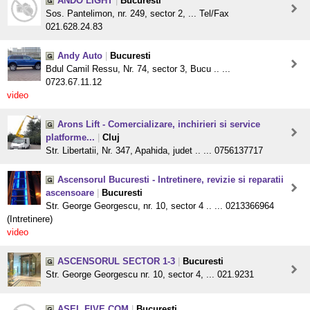
ANDO LIGHT
|
Bucuresti
Sos. Pantelimon, nr. 249, sector 2, ... Tel/Fax
021.628.24.83
Andy Auto
|
Bucuresti
Bdul Camil Ressu, Nr. 74, sector 3, Bucu .. ...
0723.67.11.12
video
Arons Lift - Comercializare, inchirieri si service
platforme...
|
Cluj
Str. Libertatii, Nr. 347, Apahida, judet .. ... 0756137717
Ascensorul Bucuresti - Intretinere, revizie si reparatii
ascensoare
|
Bucuresti
Str. George Georgescu, nr. 10, sector 4 .. ... 0213366964
(Intretinere)
video
ASCENSORUL SECTOR 1-3
|
Bucuresti
Str. George Georgescu nr. 10, sector 4, ... 021.9231
ASEL FIVE COM
|
Bucuresti