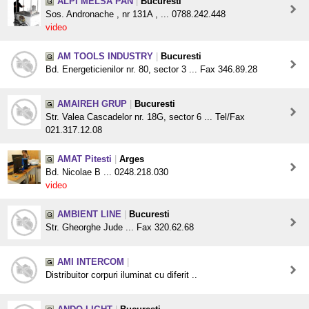
ALPI MELSA PAN
|
Bucuresti
Sos. Andronache , nr 131A , ... 0788.242.448
video
AM TOOLS INDUSTRY
|
Bucuresti
Bd. Energeticienilor nr. 80, sector 3 ... Fax 346.89.28
AMAIREH GRUP
|
Bucuresti
Str. Valea Cascadelor nr. 18G, sector 6 ... Tel/Fax
021.317.12.08
AMAT Pitesti
|
Arges
Bd. Nicolae B ... 0248.218.030
video
AMBIENT LINE
|
Bucuresti
Str. Gheorghe Jude ... Fax 320.62.68
AMI INTERCOM
|
Distribuitor corpuri iluminat cu diferit ..