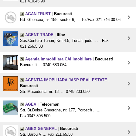
021.410.45.90
AGAN TRUST
|
Bucuresti
Bd. Ghencea, nr. 158, sector 6, ... Tel/Fax 021.746.00.06
AGENT TRADE
|
Ilfov
Sos.Centura Tunari, Km 4.5, Tunari, jude .. ... Fax
021.266.5.33
Agentia Immobiliara CAI Imobiliare
|
Bucuresti
Bucuresti ... 0740.680.064
AGENTIA IMOBILIARA JASP REAL ESTATE
|
Bucuresti
Str. Macedonia, nr. 13, ... 0749.203.050
AGEV
|
Teleorman
Str. Dr.Dobre Gheorghe, nr. 177, Porosch .. ...
Fax0347.805.500
AGEX GENERAL
|
Bucuresti
Str. Barbu V ... Fax 211.65.58