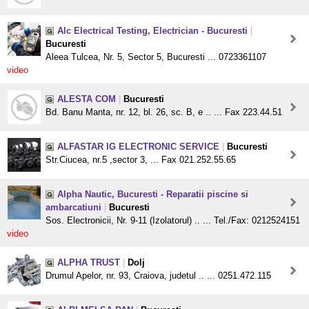
Alc Electrical Testing, Electrician - Bucuresti
|
Bucuresti
Aleea Tulcea, Nr. 5, Sector 5, Bucuresti ... 0723361107
video
ALESTA COM
|
Bucuresti
Bd. Banu Manta, nr. 12, bl. 26, sc. B, e .. ... Fax 223.44.51
ALFASTAR IG ELECTRONIC SERVICE
|
Bucuresti
Str.Ciucea, nr.5 ,sector 3, ... Fax 021.252.55.65
Alpha Nautic, Bucuresti - Reparatii piscine si
ambarcatiuni
|
Bucuresti
Sos. Electronicii, Nr. 9-11 (Izolatorul) .. ... Tel./Fax: 0212524151
video
ALPHA TRUST
|
Dolj
Drumul Apelor, nr. 93, Craiova, judetul .. ... 0251.472.115