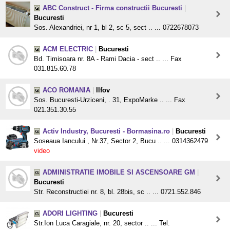
ABC Construct - Firma constructii Bucuresti
|
Bucuresti
Sos. Alexandriei, nr 1, bl 2, sc 5, sect .. ... 0722678073
ACM ELECTRIC
|
Bucuresti
Bd. Timisoara nr. 8A - Rami Dacia - sect .. ... Fax
031.815.60.78
ACO ROMANIA
|
Ilfov
Sos. Bucuresti-Urziceni, . 31, ExpoMarke .. ... Fax
021.351.30.55
Activ Industry, Bucuresti - Bormasina.ro
|
Bucuresti
Soseaua Iancului , Nr.37, Sector 2, Bucu .. ... 0314362479
video
ADMINISTRATIE IMOBILE SI ASCENSOARE GM
|
Bucuresti
Str. Reconstructiei nr. 8, bl. 28bis, sc .. ... 0721.552.846
ADORI LIGHTING
|
Bucuresti
Str.Ion Luca Caragiale, nr. 20, sector .. ... Tel.