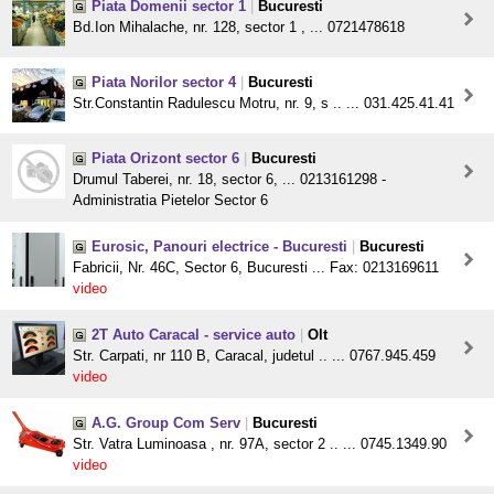
Piata Domenii sector 1
|
Bucuresti
Bd.Ion Mihalache, nr. 128, sector 1 , ... 0721478618
Piata Norilor sector 4
|
Bucuresti
Str.Constantin Radulescu Motru, nr. 9, s .. ... 031.425.41.41
Piata Orizont sector 6
|
Bucuresti
Drumul Taberei, nr. 18, sector 6, ... 0213161298 -
Administratia Pietelor Sector 6
Eurosic, Panouri electrice - Bucuresti
|
Bucuresti
Fabricii, Nr. 46C, Sector 6, Bucuresti ... Fax: 0213169611
video
2T Auto Caracal - service auto
|
Olt
Str. Carpati, nr 110 B, Caracal, judetul .. ... 0767.945.459
video
A.G. Group Com Serv
|
Bucuresti
Str. Vatra Luminoasa , nr. 97A, sector 2 .. ... 0745.1349.90
video