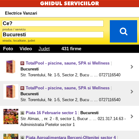
Electrice Vanzari
produs / serviciu
strada, localitate, judet
Foto
Video
Judet
431 firme
TotalPool - piscine, saune, SPA si Wellness
|
Bucuresti
Str. Torentului, Nr. 1-5, Sector 2, Bucu .. ... 0727116540
TotalPool - piscine, saune, SPA si Wellness
|
Bucuresti
Str. Torentului, Nr. 1-5, Sector 2, Bucu .. ... 0727116540
Piata 16 Februarie sector 1
|
Bucuresti
Str. Almas, , nr. 2 - 8, sector 1, Bucur .. ... 021.317.14.63 -
Administratia Pietelor sector 1
Piata Agroalimentara Berceni-Oltenitei sector 4
|