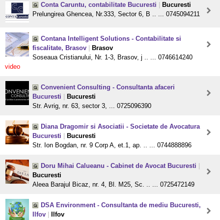
Conta Caruntu, contabilitate Bucuresti
|
Bucuresti
Prelungirea Ghencea, Nr.333, Sector 6, B .. ... 0745094211
Contana Intelligent Solutions - Contabilitate si
fiscalitate, Brasov
|
Brasov
Soseaua Cristianului, Nr. 1-3, Brasov, j .. ... 0746614240
video
Convenient Consulting - Consultanta afaceri
Bucuresti
|
Bucuresti
Str. Avrig, nr. 63, sector 3, ... 0725096390
Diana Dragomir si Asociatii - Societate de Avocatura
Bucuresti
|
Bucuresti
Str. Ion Bogdan, nr. 9 Corp A, et.1, ap. .. ... 0744888896
Doru Mihai Calueanu - Cabinet de Avocat Bucuresti
|
Bucuresti
Aleea Barajul Bicaz, nr. 4, Bl. M25, Sc. .. ... 0725472149
DSA Environment - Consultanta de mediu Bucuresti,
Ilfov
|
Ilfov