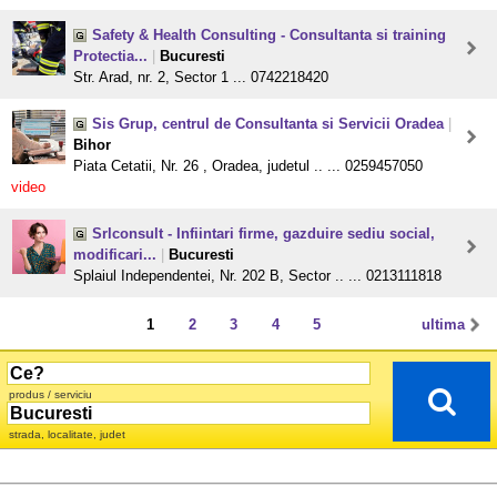
Safety & Health Consulting - Consultanta si training
Protectia...
|
Bucuresti
Str. Arad, nr. 2, Sector 1 ... 0742218420
Sis Grup, centrul de Consultanta si Servicii Oradea
|
Bihor
Piata Cetatii, Nr. 26 , Oradea, judetul .. ... 0259457050
video
Srlconsult - Infiintari firme, gazduire sediu social,
modificari...
|
Bucuresti
Splaiul Independentei, Nr. 202 B, Sector .. ... 0213111818
1
2
3
4
5
ultima
produs / serviciu
strada, localitate, judet