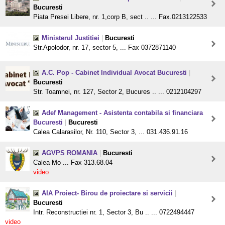
Bucuresti
Piata Presei Libere, nr. 1,corp B, sect .. ... Fax.0213122533
Ministerul Justitiei
|
Bucuresti
Str.Apolodor, nr. 17, sector 5, ... Fax 0372871140
A.C. Pop - Cabinet Individual Avocat Bucuresti
|
Bucuresti
Str. Toamnei, nr. 127, Sector 2, Bucures .. ... 0212104297
Adef Management - Asistenta contabila si financiara
Bucuresti
|
Bucuresti
Calea Calarasilor, Nr. 110, Sector 3, ... 031.436.91.16
AGVPS ROMANIA
|
Bucuresti
Calea Mo ... Fax 313.68.04
video
AIA Proiect- Birou de proiectare si servicii
|
Bucuresti
Intr. Reconstructiei nr. 1, Sector 3, Bu .. ... 0722494447
video