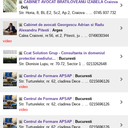
CABINET AVOCAT BRATILOVEANU IZABELA Craiova
|
Dolj
Str. Horia, 8, BL.E2, Sc2, Ap.2, Craiova .. ... 0745.937.732
Cabinet de avocati Georgescu Adrian si Radu
Alexandru Pitesti
|
Arges
Calea Craiovei, nr.56, et.2, Pitesti, ju .. ... 0749030344
video
Ccat Solution Grup - Consultanta in domeniul
protectiei mediului...
|
Bucuresti
Str. Dionisie Lupu, nr. 70-72, Sector 1 ... 0213262648
Centrul de Formare APSAP
|
Bucuresti
Str. Turturelelor, nr. 62, cladirea Dece .. ... 0215696126
video
Centrul de Formare APSAP
|
Bucuresti
Str. Turturelelor, nr. 62, cladirea Dece .. ... 0215696126
video
Centrul de Formare APSAP
|
Bucuresti
Str. Turturelelor, nr. 62, cladirea Dece .. ... 0215696126