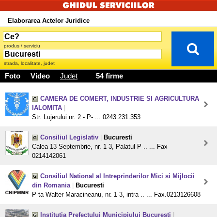
Elaborarea Actelor Juridice
produs / serviciu
strada, localitate, judet
Foto
Video
Judet
54 firme
CAMERA DE COMERT, INDUSTRIE SI AGRICULTURA
IALOMITA
|
Str. Lujerului nr. 2 - P- ... 0243.231.353
Consiliul Legislativ
|
Bucuresti
Calea 13 Septembrie, nr. 1-3, Palatul P .. ... Fax
0214142061
Consiliul National al Intreprinderilor Mici si Mijlocii
din Romania
|
Bucuresti
P-ta Walter Maracineanu, nr. 1-3, intra .. ... Fax.0213126608
Institutia Prefectului Municipiului Bucuresti
|