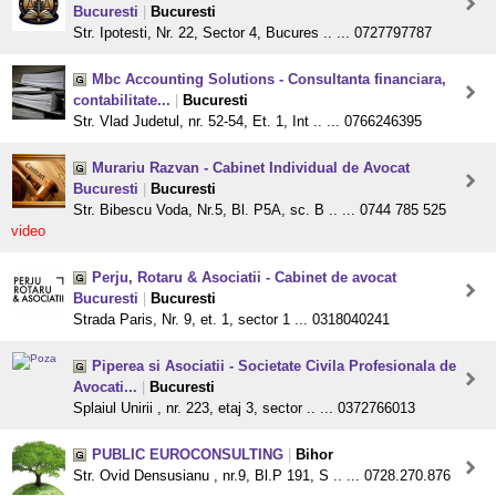
Bucuresti
|
Bucuresti
Str. Ipotesti, Nr. 22, Sector 4, Bucures .. ... 0727797787
Mbc Accounting Solutions - Consultanta financiara,
contabilitate...
|
Bucuresti
Str. Vlad Judetul, nr. 52-54, Et. 1, Int .. ... 0766246395
Murariu Razvan - Cabinet Individual de Avocat
Bucuresti
|
Bucuresti
Str. Bibescu Voda, Nr.5, Bl. P5A, sc. B .. ... 0744 785 525
video
Perju, Rotaru & Asociatii - Cabinet de avocat
Bucuresti
|
Bucuresti
Strada Paris, Nr. 9, et. 1, sector 1 ... 0318040241
Piperea si Asociatii - Societate Civila Profesionala de
Avocati...
|
Bucuresti
Splaiul Unirii , nr. 223, etaj 3, sector .. ... 0372766013
PUBLIC EUROCONSULTING
|
Bihor
Str. Ovid Densusianu , nr.9, Bl.P 191, S .. ... 0728.270.876