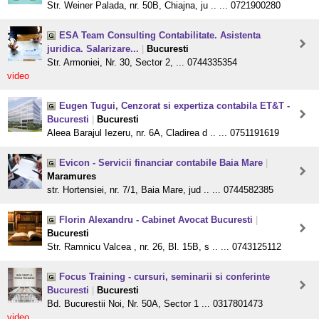
Str. Weiner Palada, nr. 50B, Chiajna, ju .. ... 0721900280
ESA Team Consulting Contabilitate. Asistenta
juridica. Salarizare...
|
Bucuresti
Str. Armoniei, Nr. 30, Sector 2, ... 0744335354
video
Eugen Tugui, Cenzorat si expertiza contabila ET&T -
Bucuresti
|
Bucuresti
Aleea Barajul Iezeru, nr. 6A, Cladirea d .. ... 0751191619
Evicon - Servicii financiar contabile Baia Mare
|
Maramures
str. Hortensiei, nr. 7/1, Baia Mare, jud .. ... 0744582385
Florin Alexandru - Cabinet Avocat Bucuresti
|
Bucuresti
Str. Ramnicu Valcea , nr. 26, Bl. 15B, s .. ... 0743125112
Focus Training - cursuri, seminarii si conferinte
Bucuresti
|
Bucuresti
Bd. Bucurestii Noi, Nr. 50A, Sector 1 ... 0317801473
video