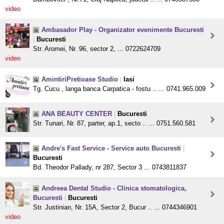
video
Ambasador Play - Organizator evenimente Bucuresti
|
Bucuresti
Str. Aromei, Nr. 96, sector 2, ... 0722624709
video
AmintiriPretioase Studio
|
Iasi
Tg. Cucu , langa banca Carpatica - fostu .. ... 0741.965.009
ANA BEAUTY CENTER
|
Bucuresti
Str. Tunari, Nr. 87, parter, ap.1, secto .. ... 0751.560.581
Andre's Fast Service - Service auto Bucuresti
|
Bucuresti
Bd. Theodor Pallady, nr 287, Sector 3 ... 0743811837
Andreea Dental Studio - Clinica stomatologica,
Bucuresti
|
Bucuresti
Str. Justinian, Nr. 15A, Sector 2, Bucur .. ... 0744346901
video