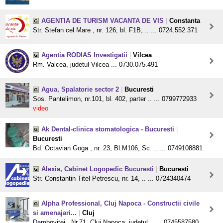
AGENTIA DE TURISM VACANTA DE VIS
|
Constanta
Str. Stefan cel Mare , nr. 126, bl. F1B, .. ... 0724.552.371
Agentia RODIAS Investigatii
|
Vilcea
Rm. Valcea, judetul Vilcea ... 0730.075.491
Agua, Spalatorie sector 2
|
Bucuresti
Sos. Pantelimon, nr.101, bl. 402, parter .. ... 0799772933
video
Ak Dental-clinica stomatologica - Bucuresti
|
Bucuresti
Bd. Octavian Goga , nr. 23, Bl.M106, Sc. .. ... 0749108881
Alexia, Cabinet Logopedic Bucuresti
|
Bucuresti
Str. Constantin Titel Petrescu, nr. 14, .. ... 0724340474
Alpha Professional, Cluj Napoca - Constructii civile
si amenajari...
|
Cluj
Dambovitei , Nr.71, Cluj Napoca, judetul .. ... 0745587580