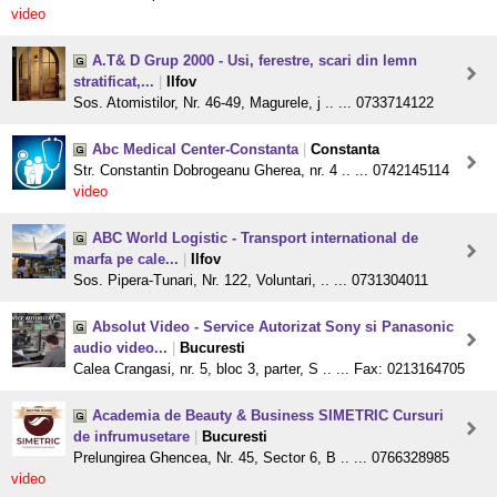
video
A.T& D Grup 2000 - Usi, ferestre, scari din lemn
stratificat,...
|
Ilfov
Sos. Atomistilor, Nr. 46-49, Magurele, j .. ... 0733714122
Abc Medical Center-Constanta
|
Constanta
Str. Constantin Dobrogeanu Gherea, nr. 4 .. ... 0742145114
video
ABC World Logistic - Transport international de
marfa pe cale...
|
Ilfov
Sos. Pipera-Tunari, Nr. 122, Voluntari, .. ... 0731304011
Absolut Video - Service Autorizat Sony si Panasonic
audio video...
|
Bucuresti
Calea Crangasi, nr. 5, bloc 3, parter, S .. ... Fax: 0213164705
Academia de Beauty & Business SIMETRIC Cursuri
de infrumusetare
|
Bucuresti
Prelungirea Ghencea, Nr. 45, Sector 6, B .. ... 0766328985
video