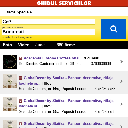
Efecte Speciale
produs / serviciu
strada, localitate, judet
Foto
Video
Judet
380 firme
Academia Florone Professional
|
Bucuresti
Bd. Dimitrie Cantemir, nr.8, bl. 3B, sc. .. ... 0763606638
GlobalDecor by Statika - Panouri decorative, riflaje,
baghete si...
|
Ilfov
Sos. de Centura, nr. 55a, Popesti-Leorde .. ... 0754307758
GlobalDecor by Statika - Panouri decorative, riflaje,
baghete si...
|
Ilfov
Sos. de Centura, nr. 55a, Popesti-Leorde .. ... 0754307758
GlobalDecor by Statika - Panouri decorative, riflaje,