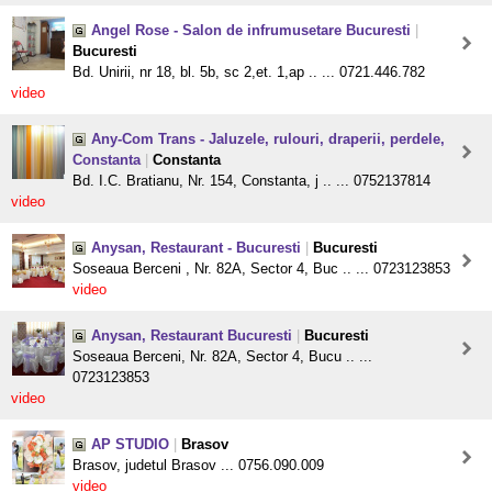
Angel Rose - Salon de infrumusetare Bucuresti
|
Bucuresti
Bd. Unirii, nr 18, bl. 5b, sc 2,et. 1,ap .. ... 0721.446.782
video
Any-Com Trans - Jaluzele, rulouri, draperii, perdele,
Constanta
|
Constanta
Bd. I.C. Bratianu, Nr. 154, Constanta, j .. ... 0752137814
video
Anysan, Restaurant - Bucuresti
|
Bucuresti
Soseaua Berceni , Nr. 82A, Sector 4, Buc .. ... 0723123853
video
Anysan, Restaurant Bucuresti
|
Bucuresti
Soseaua Berceni, Nr. 82A, Sector 4, Bucu .. ...
0723123853
video
AP STUDIO
|
Brasov
Brasov, judetul Brasov ... 0756.090.009
video