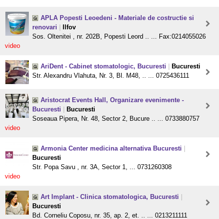
APLA Popesti Leoedeni - Materiale de costructie si
renovari
|
Ilfov
Sos. Oltenitei , nr. 202B, Popesti Leord .. ... Fax:0214055026
video
AriDent - Cabinet stomatologic, Bucuresti
|
Bucuresti
Str. Alexandru Vlahuta, Nr. 3, Bl. M48, .. ... 0725436111
Aristocrat Events Hall, Organizare evenimente -
Bucuresti
|
Bucuresti
Soseaua Pipera, Nr. 48, Sector 2, Bucure .. ... 0733880757
video
Armonia Center medicina alternativa Bucuresti
|
Bucuresti
Str. Popa Savu , nr. 3A, Sector 1, ... 0731260308
video
Art Implant - Clinica stomatologica, Bucuresti
|
Bucuresti
Bd. Corneliu Coposu, nr. 35, ap. 2, et. .. ... 0213211111