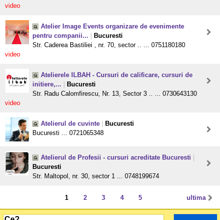
video
Atelier Image Events organizare de evenimente
pentru companii...
|
Bucuresti
Str. Caderea Bastiliei , nr. 70, sector .. ... 0751180180
video
Atelierele ILBAH - Cursuri de calificare, cursuri de
initiere,...
|
Bucuresti
Str. Radu Calomfirescu, Nr. 13, Sector 3 .. ... 0730643130
video
Atelierul de cuvinte
|
Bucuresti
Bucuresti ... 0721065348
Atelierul de Profesii - cursuri acreditate Bucuresti
|
Bucuresti
Str. Maltopol, nr. 30, sector 1 ... 0748199674
1
2
3
4
5
ultima