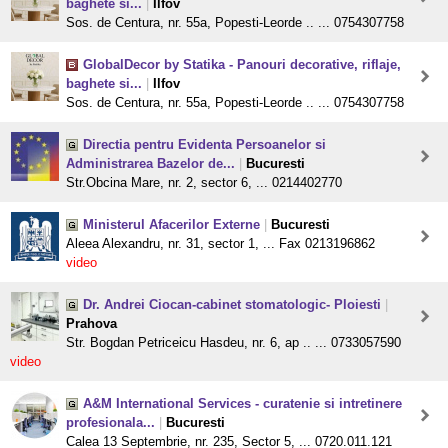
baghete si...
|
Ilfov
Sos. de Centura, nr. 55a, Popesti-Leorde .. ... 0754307758
GlobalDecor by Statika - Panouri decorative, riflaje,
baghete si...
|
Ilfov
Sos. de Centura, nr. 55a, Popesti-Leorde .. ... 0754307758
Directia pentru Evidenta Persoanelor si
Administrarea Bazelor de...
|
Bucuresti
Str.Obcina Mare, nr. 2, sector 6, ... 0214402770
Ministerul Afacerilor Externe
|
Bucuresti
Aleea Alexandru, nr. 31, sector 1, ... Fax 0213196862
video
Dr. Andrei Ciocan-cabinet stomatologic- Ploiesti
|
Prahova
Str. Bogdan Petriceicu Hasdeu, nr. 6, ap .. ... 0733057590
video
A&M International Services - curatenie si intretinere
profesionala...
|
Bucuresti
Calea 13 Septembrie, nr. 235, Sector 5, ... 0720.011.121