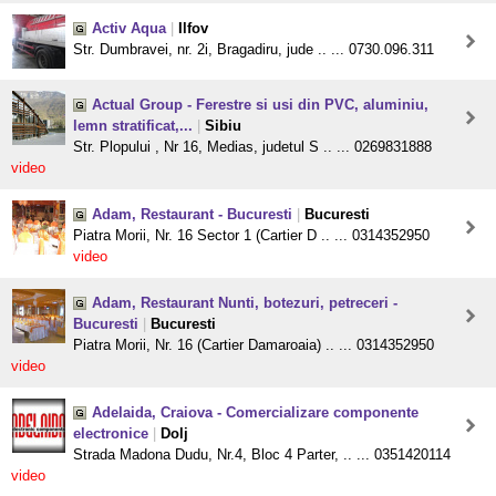
Activ Aqua
|
Ilfov
Str. Dumbravei, nr. 2i, Bragadiru, jude .. ... 0730.096.311
Actual Group - Ferestre si usi din PVC, aluminiu,
lemn stratificat,...
|
Sibiu
Str. Plopului , Nr 16, Medias, judetul S .. ... 0269831888
video
Adam, Restaurant - Bucuresti
|
Bucuresti
Piatra Morii, Nr. 16 Sector 1 (Cartier D .. ... 0314352950
video
Adam, Restaurant Nunti, botezuri, petreceri -
Bucuresti
|
Bucuresti
Piatra Morii, Nr. 16 (Cartier Damaroaia) .. ... 0314352950
video
Adelaida, Craiova - Comercializare componente
electronice
|
Dolj
Strada Madona Dudu, Nr.4, Bloc 4 Parter, .. ... 0351420114
video