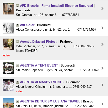
AFD Electric - Firma Instalatii Electrice Bucuresti
|
Bucuresti
Str. Orsova, nr. 126, sector 6, ... 0727803881
Afir Color
|
Bucuresti
Aleea Cenusaresei , nr. 2, bl. 52, sc. 1 .. ... 0744.754.597
Agentia Dalavani-Ploiesti
|
Prahova
P-ta. Victoriei, nr. 7, bl. Aest, sc. B, .. ... 0735.840.966 -
Ioana TOADER
video
AGENTIA A TENT EVENT
|
Bucuresti
Str. Maior Popescu Eugen, nr. 24, sector .. ... 0722.311.878
AGENTIA ALMANI'S EVENTS
|
Bucuresti
Aleea Izvorul Crisului , nr. 1, sector .. ... 0746.049.217
video
AGENTIA DE TURISM LUSIANA TRAVEL
|
Brasov
Str.Zizinului, nr.30, Brasov, judetul Br .. ... 0268.582.443